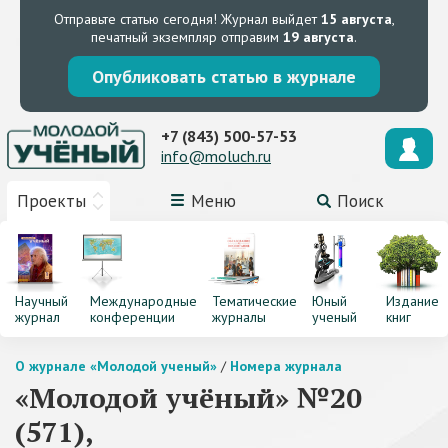
Отправьте статью сегодня!
Журнал выйдет
15 августа
,
печатный экземпляр отправим
19 августа
.
Опубликовать статью в журнале
+7 (843) 500-57-53
info@moluch.ru
Проекты
Меню
Поиск
Научный
Международные
Тематические
Юный
Издание
журнал
конференции
журналы
ученый
книг
О журнале «Молодой ученый»
/
Номера журнала
«Молодой учёный» №20
(571),