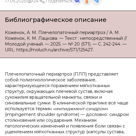
17.05.2025
24
Поделиться
Библиографическое описание
Коженок, А. М. Плечелопаточный периартроз / А. М.
Коженок, К. М. Лацкова. — Текст : непосредственный //
Молодой ученый. — 2025. — № 20 (571). — С. 242-244. —
URL: https://moluch.ru/archive/571/125427.
Плечелопаточный периартроз (ПЛП) представляет
собой полиэтиологическое заболевание,
характеризующееся поражением мягкотканных
структур, окружающих плечевой сустав, включая
сухожилия вращательной манжеты, связки и
синовиальные сумки. В клинической практике всё чаще
используется термин
«импиджмент-синдром»
(impingement shoulder syndrome) — дословно: синдром
столкновения или соударения. Механизм
патологических изменений и появления боли связан с
ущемлением мягкотканных структур (капсулы сустава,