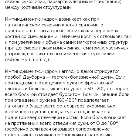
связок, сухожилий, параартикулярных мягких тканей)
между костными структурами.
Импинджмент-синдром возникает как при
патологическом сужении костно-связочного
пространства (при артрозе, вывихах или переломах
костей со смещением и наличием костных отломков), так
и при увеличении объема самих мягкотканных структур
(при дегенеративных изменениях, гематомах, частичных
разрывах, воспалительных изменениях сухожилии
связок, мышц и т. д.).
Импинджмент-синдром наглядно демонстрируется
пробой Дауборна — тестом «болезненной дуги». Если
при подъеме с отведением руки во фронтальной
плоскости боль возникает на уровне 60–120°, то скорее
всего больной страдает бурситом. Возникновение боли
при отведении руки на 160–180° предполагает
патологию (чаще всего остеоартроз) акромиально-
ключичного сустава, когда сустав сдавливается
поднятой вверх плечевой костью. Если боль возникает
на протяжении всего отведения руки, от О до 180°
(особенно если врач оказывает сопротивление
отведению), то можно предположить патологию