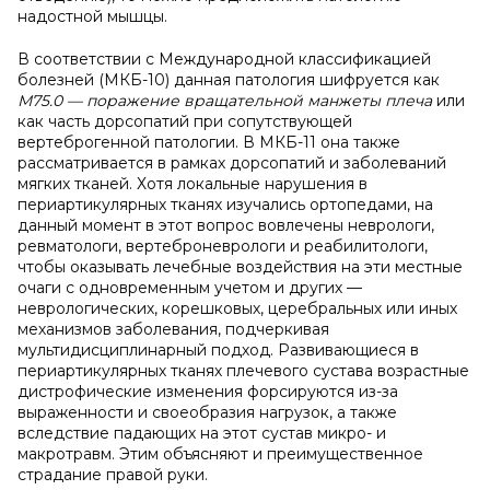
надостной мышцы.
В соответствии с Международной классификацией
болезней (МКБ-10) данная патология шифруется как
M75.0 — поражение вращательной манжеты плеча
или
как часть дорсопатий при сопутствующей
вертеброгенной патологии. В МКБ-11 она также
рассматривается в рамках дорсопатий и заболеваний
мягких тканей. Хотя локальные нарушения в
периартикулярных тканях изучались ортопедами, на
данный момент в этот вопрос вовлечены неврологи,
ревматологи, вертеброневрологи и реабилитологи,
чтобы оказывать лечебные воздействия на эти местные
очаги с одновременным учетом и других —
неврологических, корешковых, церебральных или иных
механизмов заболевания, подчеркивая
мультидисциплинарный подход. Развивающиеся в
периартикулярных тканях плечевого сустава возрастные
дистрофические изменения форсируются из-за
выраженности и своеобразия нагрузок, а также
вследствие падающих на этот сустав микро- и
макротравм. Этим объясняют и преимущественное
страдание правой руки.