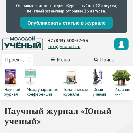
Отправьте статью сегодня!
Журнал выйдет
22 августа
,
печатный экземпляр отправим
26 августа
.
Опубликовать статью в журнале
+7 (843) 500-57-53
info@moluch.ru
Проекты
Меню
Поиск
Научный
Международные
Тематические
Юный
Издание
журнал
конференции
журналы
ученый
книг
Научный журнал «Юный
ученый»