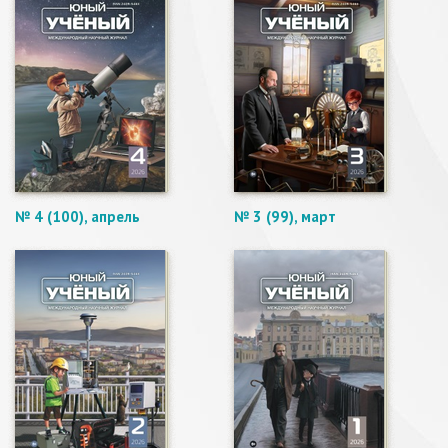
№ 4 (100), апрель
№ 3 (99), март