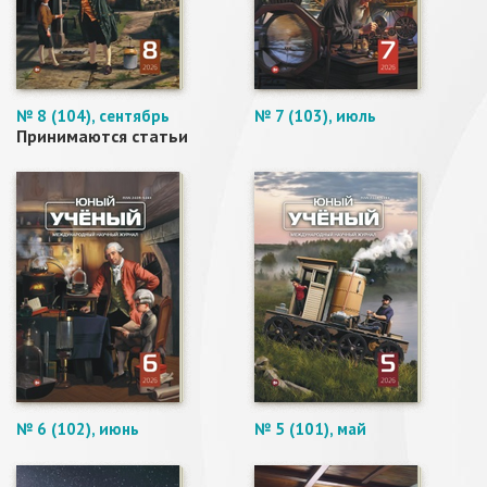
№ 8 (104), сентябрь
№ 7 (103), июль
Принимаются статьи
№ 6 (102), июнь
№ 5 (101), май