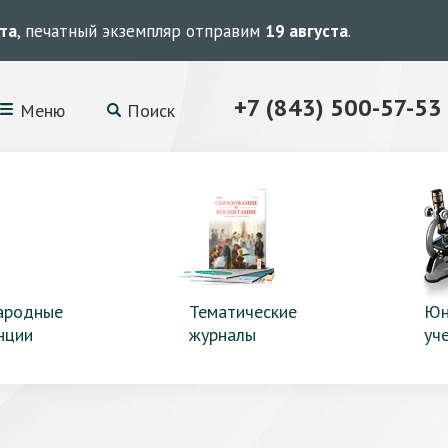
ста
, печатный экземпляр отправим
19 августа
.
+7 (843) 500-57-53
Меню
Поиск
ародные
Тематические
Юн
нции
журналы
уч