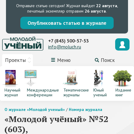
Отправьте статью сегодня!
Журнал выйдет
22 августа
,
печатный экземпляр отправим
26 августа
.
Опубликовать статью в журнале
+7 (843) 500-57-53
info@moluch.ru
Проекты
Меню
Поиск
Научный
Международные
Тематические
Юный
Издание
журнал
конференции
журналы
ученый
книг
О журнале «Молодой ученый»
/
Номера журнала
«Молодой учёный» №52
(603),