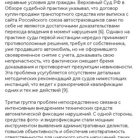
неравные условия для граждан. Верховный Суд РФ в
Обзоре судебной практики указывал, что договор
купли-продажи транспортного средства или выписка с
сайта Российского союза автостраховщиков сами по
себе не являются достаточными доказательствами
перехода владения в момент нарушения [6]. Однако на
практике суды первой инстанции нередко принимают
противоположные решения, требуя от собственника,
уже продавшего автомобиль, но не оформившего
своевременное снятие с учета, доказывать свою
непричастность, что фактически смещает бремя
доказывания и противоречит презумпции невиновности.
Эта проблема усугубляется отсутствием детальных
методических рекомендаций для судов нижестоящих
инстанций, что ведет к разноречивой квалификации
одних и тех же действий [9].
Третья группа проблем непосредственно связана с
интенсивным внедрением технических средств
автоматической фиксации нарушений. С одной стороны,
средства фото- и видеофиксации стали мощным
инструментом выявления административных деликтов,
повысив объективность и обеспечив неотвратимость
ответственности для широкого круга нарушений, таких