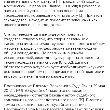
значение данного института [1]. Гражданский кодекс
Российской Федерации (далее — ГК РФ) в разделе V
части третьей устанавливает два основания
наследования: по завещанию и по закону [3]. При этом
законодатель исходит из приоритета завещания как
волеизъявления наследодателя.
Статистические данные судебной практики
свидетельствуют о том, что споры, связанные с
наследованием, занимают существенное место в общем
массиве гражданских дел, рассматриваемых судами
общей юрисдикции. По различным оценкам
исследователей, ежегодно суды разрешают десятки
тысяч наследственных споров [8, с. 32]. Данное
обстоятельство актуализирует необходимость научного
осмысления проблем правоприменительной практики и
выработки механизмов их разрешения.
Постановление Пленума Верховного Суда РФ от 29 мая
2012 г. № 9 «О судебной практике по делам о
наследовании» остается базовым актом судебного
толкования норм наследственного права [15]. Вместе с
тем за последние пять лет судебная практика
Верховного Суда РФ выработала ряд новых подходов к