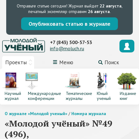
Отправьте статью сегодня!
Журнал выйдет
22 августа
,
печатный экземпляр отправим
26 августа
.
Опубликовать статью в журнале
+7 (843) 500-57-53
info@moluch.ru
Проекты
Меню
Поиск
Научный
Международные
Тематические
Юный
Издание
журнал
конференции
журналы
ученый
книг
О журнале «Молодой ученый»
/
Номера журнала
«Молодой учёный» №49
(496),