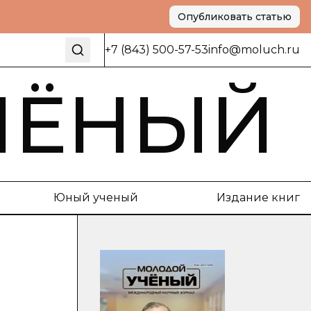
Опубликовать статью
+7 (843) 500-57-53
info@moluch.ru
ЧЁНЫЙ
Юный ученый
Издание книг