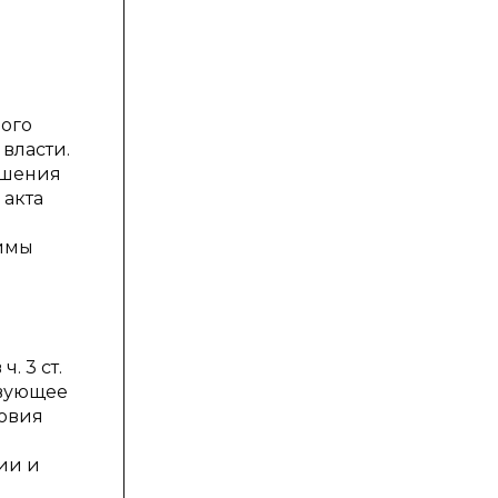
ного
власти.
ошения
 акта
димы
. 3 ст.
твующее
ловия
ии и