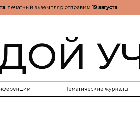
ста
, печатный экземпляр отправим
19 августа
ДОЙ У
нференции
Тематические журналы