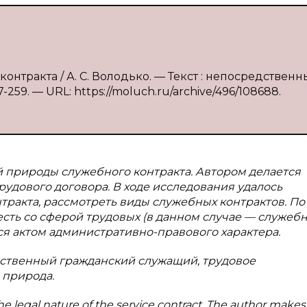
онтракта / А. С. Володько. — Текст : непосредственны
259. — URL: https://moluch.ru/archive/496/108688.
 природы служебного контракта. Автором делается
рудового договора. В ходе исследования удалось
ракта, рассмотреть виды служебных контрактов. По
есть со сферой трудовых (в данном случае — служебн
я актом административно-правового характера.
рственный гражданский служащий, трудовое
 природа.
 the legal nature of the service contract. The author makes