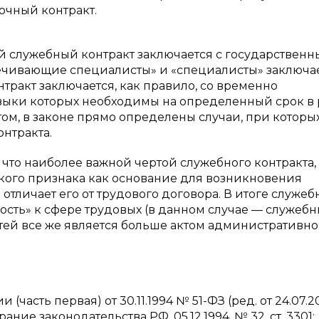
очный контракт.
ый служебный контракт заключается с государствен
чивающие специалисты» и «специалисты» заключа
тракт заключается, как правило, со временно
выки которых необходимы на определенный срок в 
ом, в законе прямо определены случаи, при которы
нтракта.
 что наиболее важной чертой служебного контракта,
акого признака как основание для возникновения
тличает его от трудового договора. В итоге служе
зость» к сфере трудовых (в данном случае — служебн
тей все же является больше актом административно
асть первая) от 30.11.1994 № 51-ФЗ (ред. от 24.07.2
Собрание законодательства РФ, 05.12.1994, № 32, ст. 3301;