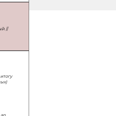
й //
 итогу
ых)
 an