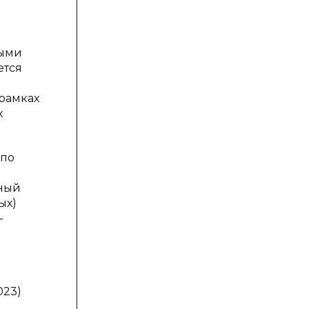
ными
ется
рамках
х
 по
бный
ых)
-
023)