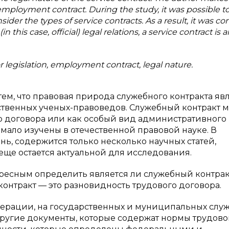
employment contract. During the study, it was possible t
sider the types of service contracts. As a result, it was c
n this case, official) legal relations, a service contract is a
bor legislation, employment contract, legal nature.
ем, что правовая природа служебного контракта яв
ственных ученых-правоведов. Служебный контракт 
о договора или как особый вид административного
 мало изучены в отечественной правовой науке. В
ь, содержится только несколько научных статей,
 еще остается актуальной для исследования.
ресным определить является ли служебный контрак
нтракт — это разновидность трудового договора.
ерации, на государственных и муниципальных слу
ругие документы, которые содержат нормы трудово