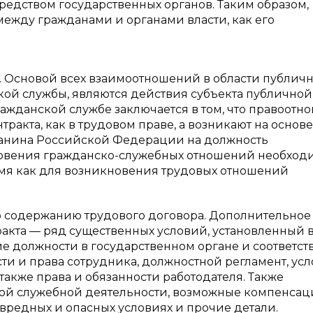
средством государственных органов. Таким образом,
между гражданами и органами власти, как его
. Основой всех взаимоотношений в области публич
кой службы, являются действия субъекта публичной 
ражданской службе заключается в том, что правоотн
акта, как в трудовом праве, а возникают на основе
данина Российской Федерации на должность
кновения гражданско-служебных отношений необхо
ремя как для возникновения трудовых отношений
 содержанию трудового договора. Дополнительное
кта — ряд существенных условий, установленный в ч
вание должности в государственном органе и соответс
сти и права сотрудника, должностной регламент, ус
также права и обязанности работодателя. Также
ой служебной деятельности, возможные компенсац
 вредных и опасных условиях и прочие детали.