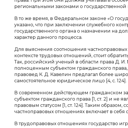
права. При этом они должны учитывать особ
региональными законами о государственной и
В то же время, в Федеральном законе «О го
указано, что при заключении служебного кон
государственного органа о назначении на до
характер данного процесса.
Для выяснения соотношения частноправовых и
контексте трудовых отношений, стоит обрати
Так, российский ученый в области права Д. И. 
полноценным субъектом гражданского права, пр
правовед К. Д. Кавелин предлагал более широ
самостоятельное юридическое лицо [4, с. 124].
В современном действующем гражданском за
субъектом гражданского права [1, ст. 2] и не
правовым статусом [1, ст. 124]. Таким образом
частноправовых отношениях включает в себя 
В трудоправовых отношениях государство игр