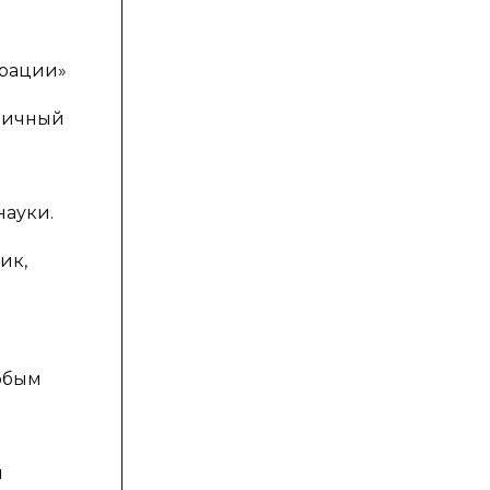
ерации»
бличный
науки.
ик,
м
собым
я