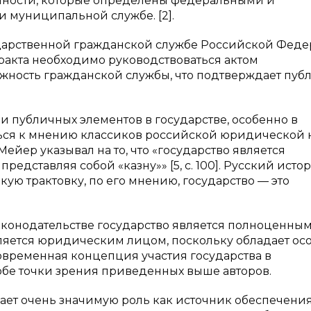
енности, которые определены федеральными и
 муниципальной службе. [2].
сударственной гражданской службе Российской Фед
тракта необходимо руководствоваться актом
лжность гражданской службы, что подтверждает пу
 публичных элементов в государстве, особенно в
ться к мнению классиков российской юридической 
Мейер указывал на то, что «государство является
едставляя собой «казну»» [5, с. 100]. Русский истор
кую трактовку, по его мнению, государство — это
конодательстве государство является полноценны
 является юридическим лицом, поскольку обладает о
, современная концепция участия государства в
обе точки зрения приведенных выше авторов.
ает очень значимую роль как источник обеспечени