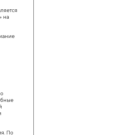
вляется
» на
имание
но
ебные
й
и
я. По