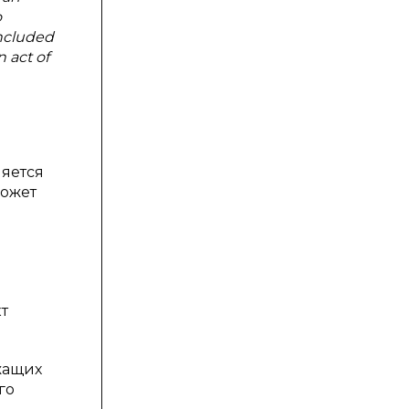
o
oncluded
n act of
ляется
может
т
жащих
го