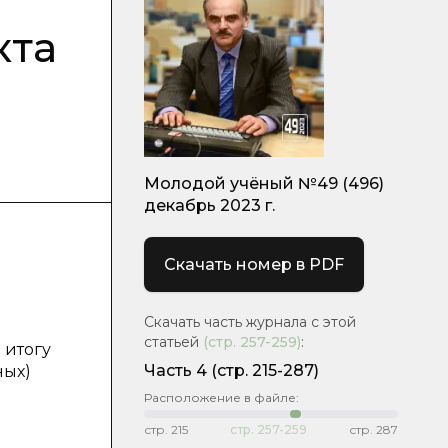
кта
Молодой учёный №49 (496)
декабрь 2023 г.
Скачать номер в PDF
Скачать часть журнала с этой
статьей
(стр.
257-259
)
:
 итогу
Часть 4
(стр. 215-287)
ных)
Расположение в файле:
стр.
215
стр.
257-259
стр.
287