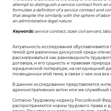
attempt to distinguish a service contract from an 
formulate a definition of a service contract and con
that despite the similarity with the sphere of labor (i
an administrative-legal nature.
Keywords:
service contract, state civil servant, la
Актуальность исследования обуславливается т
темой для различных дискуссий среди отече
рассматриваться как разновидность трудовог
договора, и его сущность и правовая природа
юридической литературе, на сегодняшний ден
посвященных этой теме, в связи с чем она все
В данном исследовании представляется инте
административным актом или же служебный ко
Согласно Трудовому кодексу Российской Фед
распространяются нормы трудового права и д