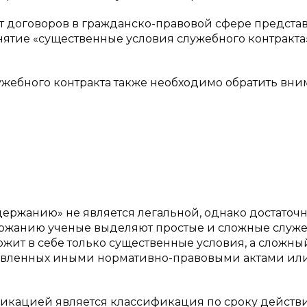
от договоров в гражданско-правовой сфере предста
нятие «существенные условия служебного контракта
жебного контракта также необходимо обратить вн
ержанию» не является легальной, однако достаточ
одержанию ученые выделяют простые и сложные служ
ржит в себе только существенные условия, а сложны
новленных иными нормативно-правовыми актами ил
фикацией является классификация по сроку действи