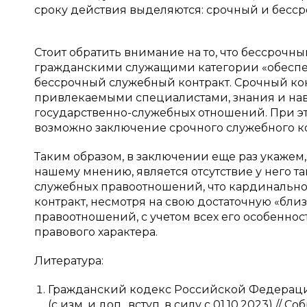
сроку действия выделяются: срочный и бесср
Стоит обратить внимание на то, что бессрочн
гражданскими служащими категории «обеспе
бессрочный служебный контракт. Срочный кон
привлекаемыми специалистами, знания и на
государственно-служебных отношений. При эт
возможно заключение срочного служебного ко
Таким образом, в заключении еще раз укажем,
нашему мнению, является отсутствие у него т
служебных правоотношений, что кардинально о
контракт, несмотря на свою достаточную «бли
правоотношений, с учетом всех его особеннос
правового характера.
Литература:
Гражданский кодекс Российской Федерации (ч
(с изм. и доп., вступ. в силу с 01.10.2023) // 