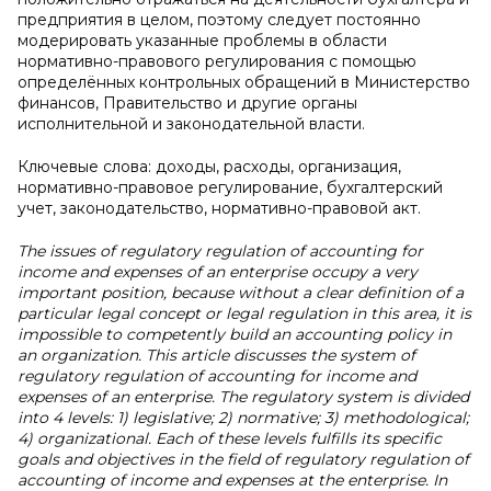
предприятия в целом, поэтому следует постоянно
модерировать указанные проблемы в области
нормативно-правового регулирования с помощью
определённых контрольных обращений в Министерство
финансов, Правительство и другие органы
исполнительной и законодательной власти.
Ключевые слова:
доходы, расходы, организация,
нормативно-правовое регулирование, бухгалтерский
учет, законодательство, нормативно-правовой акт.
The issues of regulatory regulation of accounting for
income and expenses of an enterprise occupy a very
important position, because without a clear definition of a
particular legal concept or legal regulation in this area, it is
impossible to competently build an accounting policy in
an organization. This article discusses the system of
regulatory regulation of accounting for income and
expenses of an enterprise. The regulatory system is divided
into 4 levels: 1) legislative; 2) normative; 3) methodological;
4) organizational. Each of these levels fulfills its specific
goals and objectives in the field of regulatory regulation of
accounting of income and expenses at the enterprise. In