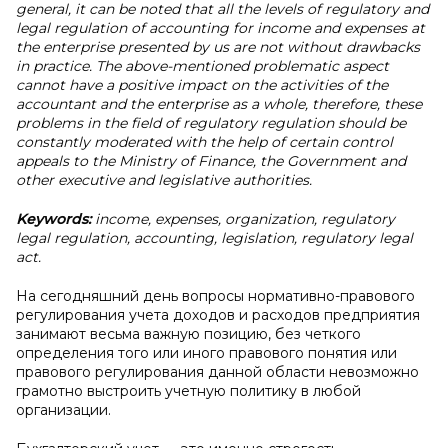
general, it can be noted that all the levels of regulatory and
legal regulation of accounting for income and expenses at
the enterprise presented by us are not without drawbacks
in practice. The above-mentioned problematic aspect
cannot have a positive impact on the activities of the
accountant and the enterprise as a whole, therefore, these
problems in the field of regulatory regulation should be
constantly moderated with the help of certain control
appeals to the Ministry of Finance, the Government and
other executive and legislative authorities.
Keywords:
income, expenses, organization, regulatory
legal regulation, accounting, legislation, regulatory legal
act.
На сегодняшний день вопросы нормативно-правового
регулирования учета доходов и расходов предприятия
занимают весьма важную позицию, без четкого
определения того или иного правового понятия или
правового регулирования данной области невозможно
грамотно выстроить учетную политику в любой
организации.