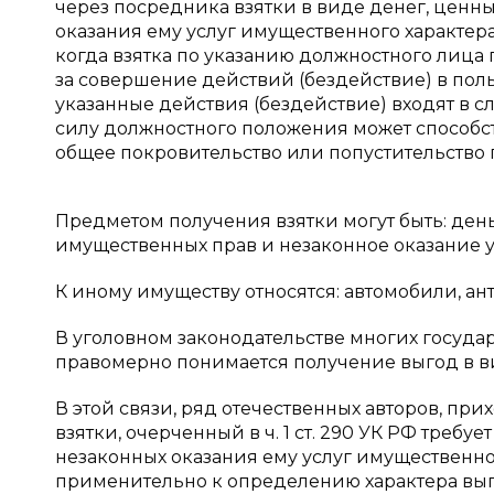
через посредника взятки в виде денег, ценны
оказания ему услуг имущественного характер
когда взятка по указанию должностного лиц
за совершение действий (бездействие) в пол
указанные действия (бездействие) входят в 
силу должностного положения может способст
общее покровительство или попустительство 
Предметом получения взятки могут быть: ден
имущественных прав и незаконное оказание у
К иному имуществу относятся: автомобили, ан
В уголовном законодательстве многих государ
правомерно понимается получение выгод в ви
В этой связи, ряд отечественных авторов, при
взятки, очерченный в ч. 1 ст. 290 УК РФ требуе
незаконных оказания ему услуг имущественн
применительно к определению характера вы