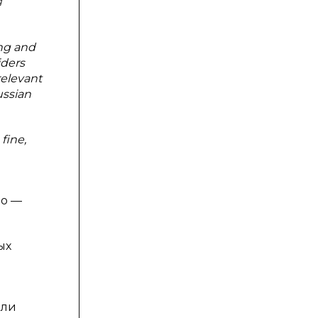
я
ing and
iders
relevant
ussian
 fine,
во —
ых
или