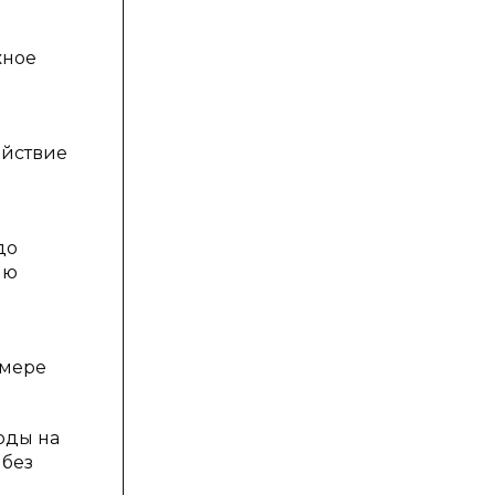
жное
ействие
до
ию
змере
оды на
 без