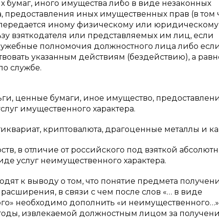
х бумаг, иного имущества либо в виде незаконных
а, предоставления иных имущественных прав (в том
а передается иному физическому или юридическому
ьзу взяткодателя или представляемых им лиц, если
служебные полномочия должностного лица либо если
вовать указанным действиям (бездействию), а равн
по службе.
ьги, ценные бумаги, иное имущество, предоставлен
слуг имущественного характера.
тиквариат, криптовалюта, драгоценные металлы и к
ств, в отличие от российского под взяткой абсолютн
де услуг неимущественного характера.
ходят к выводу о том, что понятие предмета получен
т расширения, в связи с чем после слов «… в виде
ого» необходимо дополнить «и неимущественного…»
годы, извлекаемой должностным лицом за получен