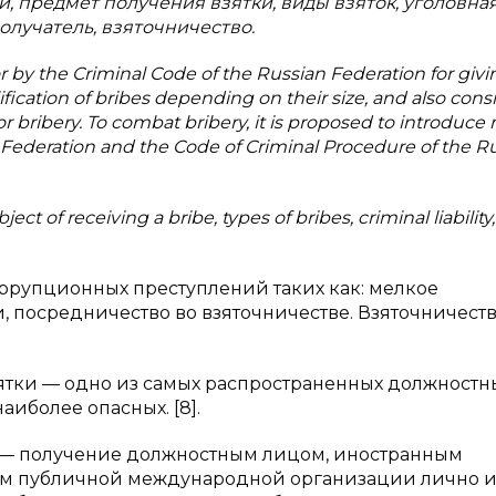
и, предмет получения взятки, виды взяток, уголовна
получатель, взяточничество.
r by the Criminal Code of the Russian Federation for giv
lification of bribes depending on their size, and also cons
or bribery. To combat bribery, it is proposed to introduce 
Federation and the Code of Criminal Procedure of the R
ect of receiving a bribe, types of bribes, criminal liability,
оррупционных преступлений таких как: мелкое
и, посредничество во взяточничестве. Взяточничест
взятки — одно из самых распространенных должностн
аиболее опасных. [8].
 РФ — получение должностным лицом, иностранным
м публичной международной организации лично 