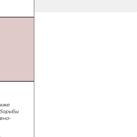
акже
 борьбы
вно-