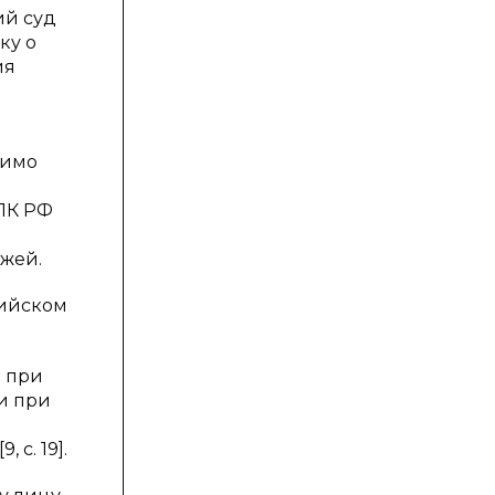
ий суд
ку о
ия
димо
УПК РФ
жей.
сийском
й при
 и при
с. 19].