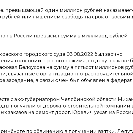
т. е. превышающей один миллион рублей наказывает
в рублей или лишением свободы на срок от восьми 
яток в России превысил сумму в миллиард рублей.
овского городского суда 03.08.2022 был заочно
ния в колонии строгого режима, по делу о взятке 
афовал Белоусова на сумму в пятьсот миллионов ру
ости, связанные с организационно-распорядительно
ое заседание, в связи с чем был объявлен в федера
месте с экс-губернатором Челябинской области Мих
годы получили от дорожно-строительной компании 
х заказов на ремонт дорог. Юревич уехал из Росси
теринбурге по обвинению в получении взятки. Депут