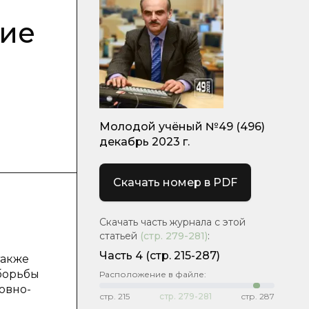
ние
Молодой учёный №49 (496)
декабрь 2023 г.
Скачать номер в PDF
Скачать часть журнала с этой
статьей
(стр.
279-281
)
:
Часть 4
(стр. 215-287)
также
 борьбы
Расположение в файле:
овно-
стр.
215
стр.
279-281
стр.
287