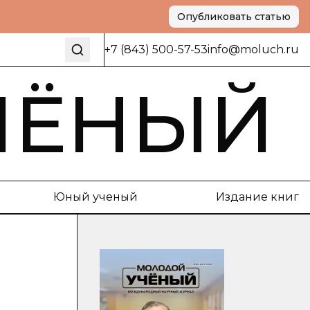
Опубликовать статью
+7 (843) 500-57-53
info@moluch.ru
ЧЁНЫЙ
Юный ученый
Издание книг