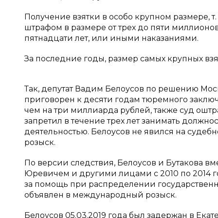
Получение взятки в особо крупном размере, 
штрафом в размере от трех до пяти миллионо
пятнадцати лет, или иными наказаниями.
За последние годы, размер самых крупных вз
Так, депутат Вадим Белоусов по решению Моск
приговорен к десяти годам тюремного заключе
чем на три миллиарда рублей, также суд оштр
запретил в течение трех лет занимать должн
деятельностью. Белоусов не явился на судебн
розыск.
По версии следствия, Белоусов и Бутакова в
Юревичем и другими лицами с 2010 по 2014 
за помощь при распределении государственны
объявлен в международный розыск.
Белоусов 05.03.2019 года был задержан в Ека