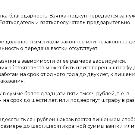
ятка-благодарность. Взятка-подкуп передается за ну
Взяткодатель и взяткополучатель предварительно
ное должностным лицом законное или незаконное д
ность о передаче взятки отсутствует.
взятки в зависимости от ее размера варьируется.
щих обстоятельств может быть приговорен к штрафу 
ботам на срок от одного года до двух лет, к лишен
наказания.
 в сумме более двадцати пяти тысяч рублей, т. е. в
 на срок до шести лет, или подвергнут штрафу в ра
пятидесяти тысяч рублей наказывается лишением своб
в размере до шестидесятикратной суммы взятки или