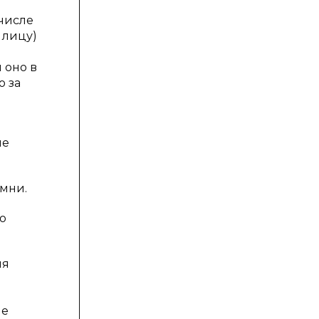
 числе
 лицу)
 оно в
о за
ие
амни.
о
ия
ие