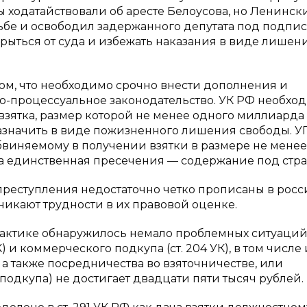
 ходатайствовали об аресте Белоусова, но Ленинск
ьбе и освободил задержанного депутата под подпис
рыться от суда и избежать наказания в виде лишен
 том, что необходимо срочно внести дополнения и
о-процессуальное законодательство. УК РФ необхо
взятка, размер которой не менее одного миллиарда
назначить в виде пожизненного лишения свободы. 
обвиняемому в получении взятки в размере не менее
а единственная пресечения — содержание под стра
 преступления недостаточно четко прописаны в рос
никают трудности в их правовой оценке.
рактике обнаружилось немало проблемных ситуаци
) и коммерческого подкупа (ст. 204 УК), в том числе
 а также посредничества во взяточничестве, или
дкупа) не достигает двадцати пяти тысяч рублей. [9, 