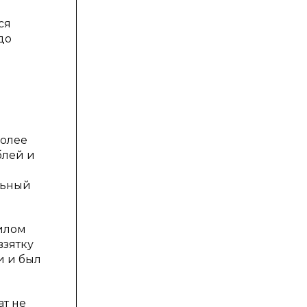
ся
до
более
блей и
й
льный
аилом
взятку
и и был
ат не