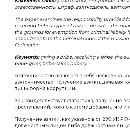
Ключевые слова:
дача взятки, получение взятк
ответственность, штраф, взяткодатель, взятко
The paper examines the responsibility provided fo
receiving bribes, types of bribes, provides the qua
the grounds for exemption from criminal liability f
amendments to the Criminal Code of the Russian 
Federation.
Keywords:
giving a bribe, receiving a bribe, the subj
bribe-giver, bribe-taker, bribery.
Взяточничество включает в себя несколько к
взяточничество, получение взятки, дача взятк
лишь форма коррупции.
Как свидетельствует статистика, получение 
преступлений, можно к этому добавить, что и н
Получение взятки, как указано в ст. 290 УК
должностным лицом либо должностным лицо