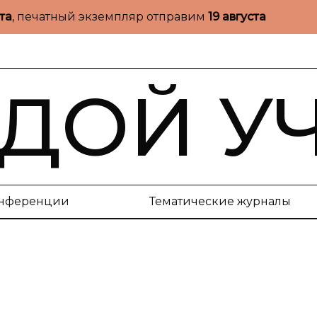
ста
, печатный экземпляр отправим
19 августа
ДОЙ У
нференции
Тематические журналы