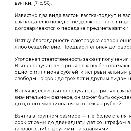
взятки. [7, с. 56].
Известно два вида взяток: взятка-подкуп и вз
взяткодателю поведение должностного лица. 
договариваются о передаче предмета взятки.
Взятку-благодарность дают за уже совершен
либо бездействие. Предварительная договорен
Уголовная ответственность за факт получения 
Взяткополучатель, приняв взятку без отягчаю
одного миллиона рублей, к исправительным ра
свободы на срок до трех лет и другим видам 
В случае, если взяткополучатель принял взятку
значительном размере, он может быть осужден
до одного миллиона пятисот тысяч рублей.
Взятка в крупном размере — т. е. более ста 
срок от семи до двенадцати дет со штрафом 
такового, либо другими наказаниями.