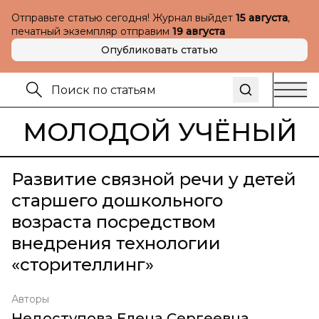
Отправьте статью сегодня! Журнал выйдет
15 августа
,
печатный экземпляр отправим
19 августа
Опубликовать статью
МОЛОДОЙ УЧЁНЫЙ
Развитие связной речи у детей
старшего дошкольного
возраста посредством
внедрения технологии
«сторителлинг»
Авторы
Недоступова Елена Сергеевна
,