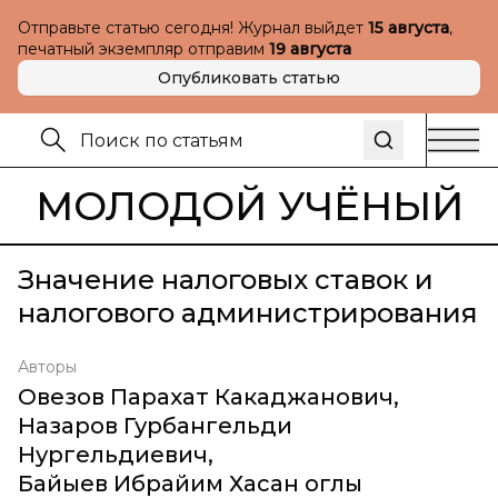
Отправьте статью сегодня! Журнал выйдет
15 августа
,
печатный экземпляр отправим
19 августа
Опубликовать статью
МОЛОДОЙ УЧЁНЫЙ
Значение налоговых ставок и
налогового администрирования
Авторы
Овезов Парахат Какаджанович
,
Назаров Гурбангельди
Нургельдиевич
,
Байыев Ибрайим Хасан оглы