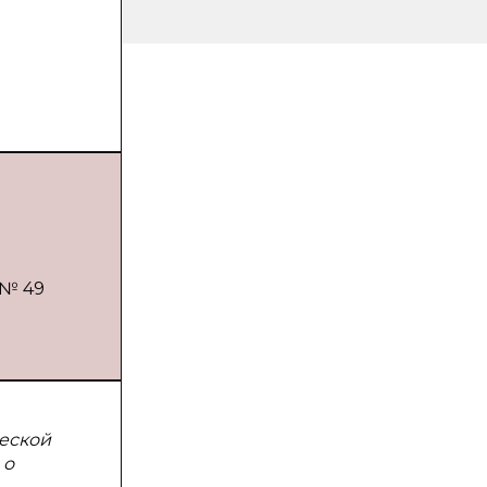
 № 49
еской
 о