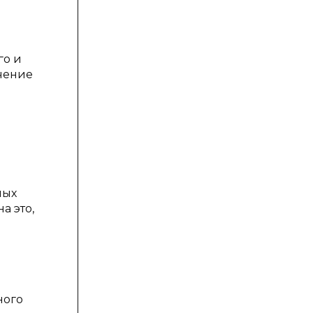
го и
чение
ных
а это,
ного