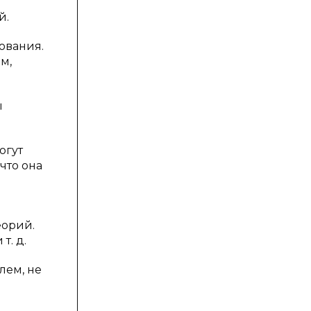
й.
ования.
м,
ы
огут
что она
еорий.
т. д.
лем, не