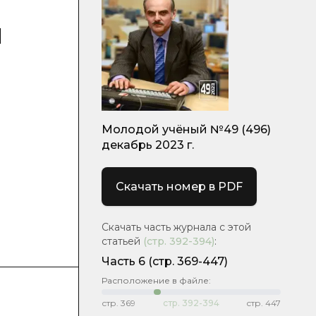
и
Молодой учёный №49 (496)
декабрь 2023 г.
Скачать номер в PDF
Скачать часть журнала с этой
статьей
(стр.
392-394
)
:
Часть 6
(стр. 369-447)
Расположение в файле:
стр.
369
стр.
392-394
стр.
447