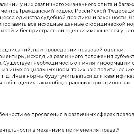
личии у них различного жизненного опыта и багаж
 моментов Гражданский кодекс Российской Федерац
ессе единства судебной практики и законности. Н
опоставить все исходные данные с юридической но
ливой и беспристрастной оценки имеющегося у него
едписаний, при проведении правовой оценки,
риентиры, исходя из различного положения субъект
. Существует необходимость отличия информации о
з иных социальных норм, таких как: политические
т. д. Иные нормы будут учитываться для квалифика
я соблюдения таких общеправовых принципов как:
.
бенности ее проявления в различных сферах право
деятельности в механизме применения права //