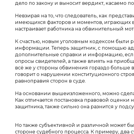
дело по закону и выносит вердикт, касаемо п
Невзирая на то, что следователь, как предста
имеющихся факторов и моментов, играющих в
настраивает работника на обвинительный моти
К счастью, новым уголовным кодексом были р
информации. Теперь защитник, с помощью адв
дополнительные справки и информацию, если
опросы свидетелей, а также влиять на приобщ
всё же у стороны обвинения гораздо больше в
говорит о нарушении конституционного стро
равноправия сторон в суде.
На основании вышеизложенного, можно сделат
Как отличается постановка правовой оценки н
защитника, также сильно она разнится у подс
Но также субъективной и различной может бы
стороне судебного процесса. К примеру, два с