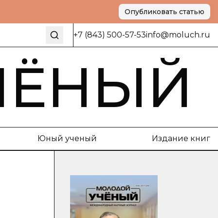
Опубликовать статью
+7 (843) 500-57-53
info@moluch.ru
ЧЁНЫЙ
Юный ученый
Издание книг