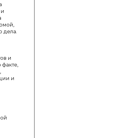
а
ии
а
рмой,
 дела.
ов и
 факте,
,
ции и
вой