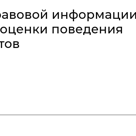
равовой информаци
 оценки поведения
тов