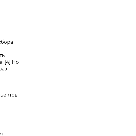
сбора
ть
 [4] Но
раз
ъектов.
ут