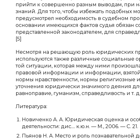
прийти к совершенно разным выводам, при на
знаний. Для того, чтобы избежать подобных
предусмотрел необходимость в судебном проц
основании имеющихся фактов судья обязан с
представленной законодателем, для справед
[5]
Несмотря на решающую роль юридических пр
используются также различные социальные о
той ситуации, которая между ними произошла
правовой информации и информации, взятой и
нормы нравственности, нормы религиозные и 
уточнения юридически значимого деяния дл
равноправие, гуманизм, справедливость и т. д
Литература:
Новиченко А. А. Юридическая оценка и осо
деятельности: дис.... к.ю.н. — М., 2006. — С. 21.
Пьянов Н. А. Место и роль познавательной 