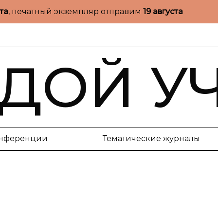
ста
, печатный экземпляр отправим
19 августа
ДОЙ У
нференции
Тематические журналы