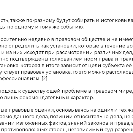
ь, также по-разному будут собирать и истолковыва
ы по одному и тому же событию.
носительно недавно в правовом обществе и не имеет
но определить как установки, которые в течение в
и из них исходят при рассмотрении различных дел,
атно подтверждены толкованием норм права и прак
ановка, которая в итоге зависит от цели субъекта её
тствует правовая установка, то это можно растолков
фессионализм. [2]
подход к существующей проблеме в правовом мире,
его лишь рекомендательный характер.
ые правовые оценки, основываясь на одних и тех ж
саемо данного дела, позиции относительно дела, не 
вании изложенных фактов, знаний законов и права, 
к противоположных сторон, независимый суд разреш