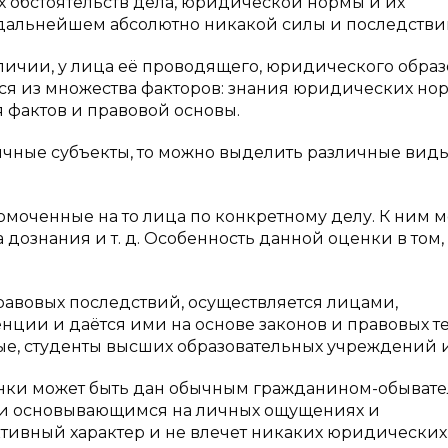
х обстоятельств дела, юридической нормы и их
в дальнейшем абсолютно никакой силы и последстви
ичии, у лица её проводящего, юридического образ
ся из множества факторов: знания юридических нор
 фактов и правовой основы.
ичные субъекты, то можно выделить различные вид
оченные на то лица по конкретному делу. К ним м
 дознания и т. д. Особенность данной оценки в том, 
авовых последствий, осуществляется лицами,
ции и даётся ими на основе законов и правовых т
е, студенты высших образовательных учреждений и 
ки может быть дан обычным гражданином-обывате
и основывающимся на личных ощущениях и
ктивный характер и не влечет никаких юридических