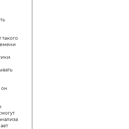
ть
 такого
ремени
тики.
ывать
 он
е
смогут
анализа
ает