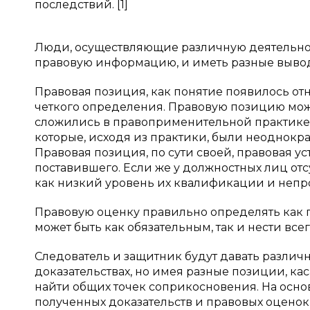
последствий. [1]
Люди, осуществляющие различную деятельност
правовую информацию, и иметь разные вывод
Правовая позиция, как понятие появилось от
четкого определения. Правовую позицию мож
сложились в правоприменительной практике 
которые, исходя из практики, были неоднокр
Правовая позиция, по сути своей, правовая уст
поставившего. Если же у должностных лиц отсу
как низкий уровень их квалификации и непро
Правовую оценку правильно определять как 
может быть как обязательным, так и нести вс
Следователь и защитник будут давать различн
доказательствах, но имея разные позиции, ка
найти общих точек соприкосновения. На осно
полученных доказательств и правовых оцено