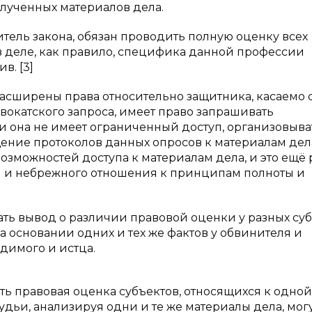
олученных материалов дела.
витель закона, обязан проводить полную оценку всех
 деле, как правило, специфика данной профессии
в. [3]
асширены права относительно защитника, касаемо 
окатского запроса, имеет право запрашивать
 она не имеет ограниченный доступ, организовыва
ение протоколов данных опросов к материалам дела.
озможностей доступа к материалам дела, и это ещё 
я и небрежного отношения к принципам полноты и
ь вывод о различии правовой оценки у разных суб
а основании одних и тех же фактов у обвинителя и
удимого и истца.
ть правовая оценка субъектов, относящихся к одной
удьи, анализируя одни и те же материалы дела, мог