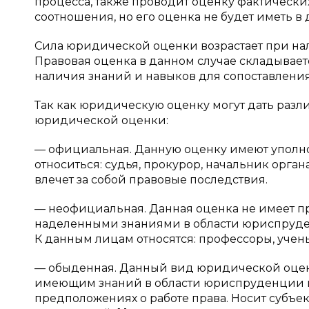
процесса, также проводит оценку фактически
соотношения, но его оценка не будет иметь 
Сила юридической оценки возрастает при нал
Правовая оценка в данном случае складывает
наличия знаний и навыков для сопоставления
Так как юридическую оценку могут дать разл
юридической оценки:
— официальная. Данную оценку имеют уполном
относиться: судья, прокурор, начальник органа
влечет за собой правовые последствия.
— неофициальная. Данная оценка не имеет пр
наделенными знаниями в области юриспруден
К данным лицам относятся: профессоры, учены
— обыденная. Данный вид юридической оцен
имеющим знаний в области юриспруденции 
предположениях о работе права. Носит субъе