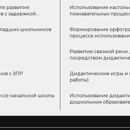
ля развития
Использование настольн
в с задержкой
познавательных процес
ОВЗ
 младших школьников
Формирование орфограф
процессе использовани
Развитие связной речи 
посредством дидактиче
ков с ЗПР
Дидактические игры и п
работы)
ессе начальной школы
Использование дидакти
дошкольном образоват