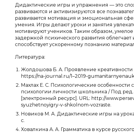
Дидактические игры и упражнения — это сло
развиваются и активизируются все познавате
развивается мотивация и эмоциональная сфе
умения. Игры делают уроки и занятия увлека
мотивируют учеников. Таким образом, умелое
задержкой психического развития облегчает и
способствует ускоренному познанию материала
Литература:
Жолдошова Б. А. Проявление креативности 
https://na-journal.ru/1–2019-gumanitarnyenauki
Махлах Е. С. Психологические особенности 
психологии личности школьника / Под ред. Л
[электронный ресурс]. URL: http://www.persev
syuzhetnoyigry-v-shkolnom-vozraste.
Новиков М. А. Дидактические игры на уроках 
с.
Ховалкина А. А. Грамматика в курсе русско