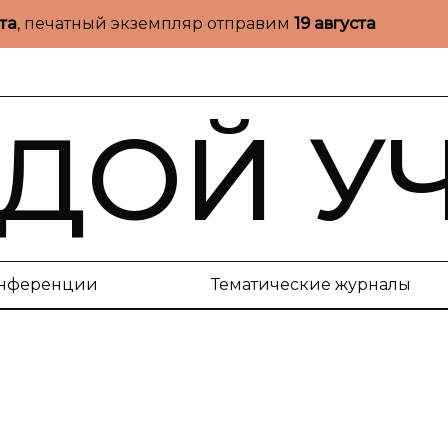
ста
, печатный экземпляр отправим
19 августа
ДОЙ У
нференции
Тематические журналы