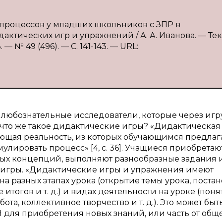
 процессов у младших школьников с ЗПР в
тических игр и упражнений / А. А. Иванова. — Текс
 № 49 (496). — С. 141-143. — URL:
то любознательные исследователи, которые через игр
, что же такое дидактические игры? «Дидактическая
ющая реальность, из которых обучающимся предлаг
мулировать процесс» [4, с. 36]. Учащиеся приобретаю
вых концепций, выполняют разнообразные задания 
 игры. «Дидактические игры и упражнения имеют
 разных этапах урока (открытие темы урока, поста
итогов и т. д.) и видах деятельности на уроке (поня
та, коллективное творчество и т. д.). Это может быт
 для приобретения новых знаний, или часть от общ