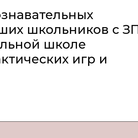
знавательных
ших школьников с З
ельной школе
ктических игр и