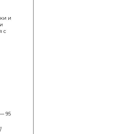
ки и
 и
я с
 — 95
/