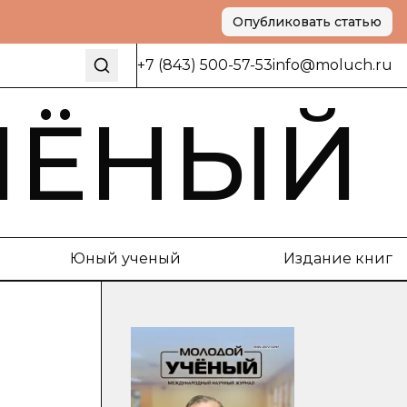
Опубликовать статью
+7 (843) 500-57-53
info@moluch.ru
ЧЁНЫЙ
Юный ученый
Издание книг