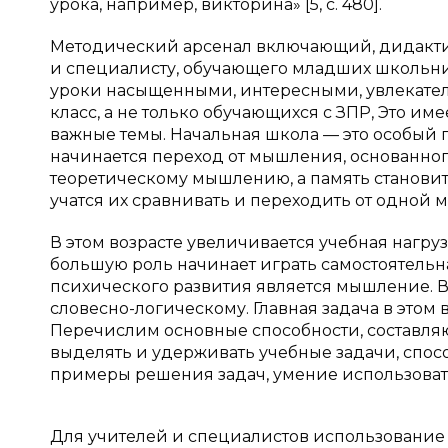
урока, например, викторина» [5, с. 480].
Методический арсенал включающий, дидакти
и специалисту, обучающего младших школьни
уроки насыщенными, интересными, увлекатель
класс, а не только обучающихся с ЗПР, Это им
важные темы. Начальная школа — это особый п
начинается переход от мышления, основанно
теоретическому мышлению, а память становит
учатся их сравнивать и переходить от одной 
В этом возрасте увеличивается учебная нагру
большую роль начинает играть самостоятельн
психического развития является мышление. В
словесно-логическому. Главная задача в этом
Перечислим основные способности, составля
выделять и удерживать учебные задачи, спос
примеры решения задач, умение использоват
Для учителей и специалистов использование 