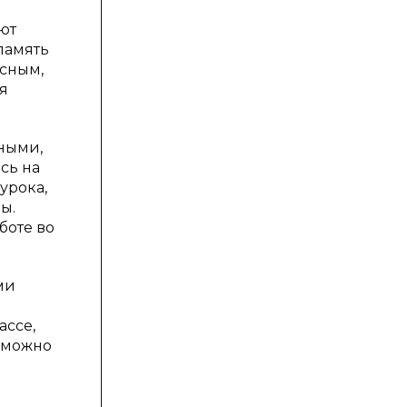
ют
память
сным,
я
ными,
сь на
урока,
ы.
боте во
ми
я
ассе,
о можно