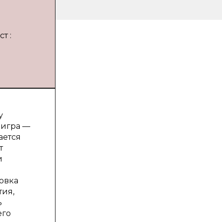
т :
у
 игра —
ается
т
и
новка
тия,
ь
его