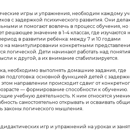
ческие игры и упражнения, необходим каждому у
ков с задержкой психического развития. Они дела
ными и помогают вовлечь в процесс обучения, но 
еет решающее значение в 1–4 классах, где изучаются 
ериод в развитии ребёнка: между 7 и 10 годами
го на манипулировании конкретными представлени
ся логической. Дети начинают работать над поняти
мысли к другой, а их внимание стабилизируется.
зка, необходимо выполнять домашние задания, где
ая подготовка: основной функцией детей с задерж
 этом направлении происходит сдвиг от конкретног
 возрасте — формирование способности к обучению.
ющие учебную деятельность. К ним относятся умени
обность самостоятельно открывать и осваивать общ
ь законы логического мышления.
дидактических игр и упражнений на уроках и заня