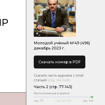
ПР
Молодой учёный №49 (496)
декабрь 2023 г.
Скачать номер в PDF
Скачать часть журнала с этой
статьей
(стр.
141-143
)
:
Часть 2
(стр. 77-143)
Расположение в файле:
стр.
77
стр.
141-143
стр.
143