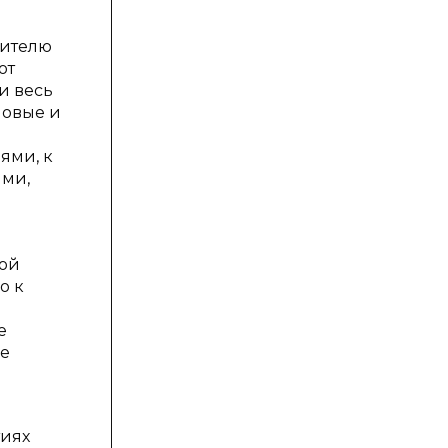
чителю
ют
и весь
новые и
ями, к
ями,
кой
о к
е
ие
тиях