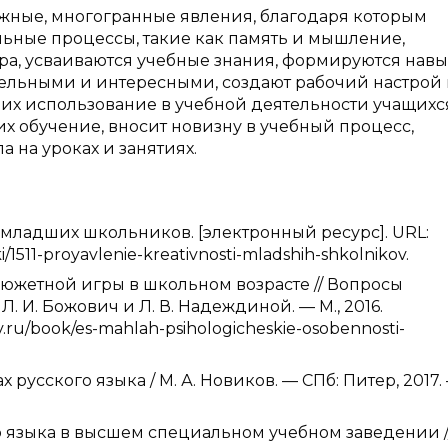
жные, многогранные явления, благодаря которым
льные процессы, такие как память и мышление,
ра, усваиваются учебные знания, формируются навы
тельными и интересными, создают рабочий настрой
 их использование в учебной деятельности учащихс
х обучение, вносит новизну в учебный процесс,
 на уроках и занятиях.
младших школьников. [электронный ресурс]. URL:
/1511-proyavlenie-kreativnosti-mladshih-shkolnikov.
сюжетной игры в школьном возрасте // Вопросы
. И. Божович и Л. В. Надеждиной. — М., 2016.
.ru/book/es-mahlah-psihologicheskie-osobennosti-
русского языка / М. А. Новиков. — СПб: Питер, 2017.
го языка в высшем специальном учебном заведении /