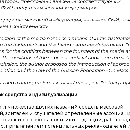
автором предложено внесение соответствующих
РФ «О средствах массовой информации».
 средство массовой информации, название СМИ, то
ьная собственность.
otection of the media name as a means of individualizatio
ith the trademark and the brand name are determined. Ju
ons for the conflicts between the founders of the media a
as the positions of the supreme judicial bodies on the se
nclusion, the author proposed the introduction of approp
ration and the Law of the Russian Federation «On Mass 
, media name, trademark, brand name, intellectual prope
к средства индивидуализации
ти и множество других названий средств массовой
, зрителей и слушателей определенные ассоциаци
поиск и разработка политики редакции, работа на
но, привлечением потенциальных рекламодателей 