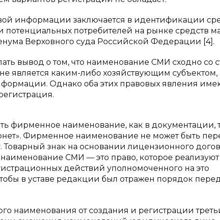
овой информации заключается в идентификации ср
 потенциальных потребителей на рынке средств м
енума Верховного суда Российской Федерации [4].
ать вывод о том, что наименование СМИ сходно со с
не является каким-либо хозяйствующим субъектом,
формации. Однако оба этих правовых явления име
 регистрация.
ть фирменное наименование, как в документации, т
тернет». Фирменное наименование не может быть пе
. Товарный знак на основании лицензионного дого
к наименование СМИ — это право, которое реализуют
гистрационных действий уполномоченного на это
, чтобы в уставе редакции был отражен порядок пере
ого наименования от создания и регистрации трет