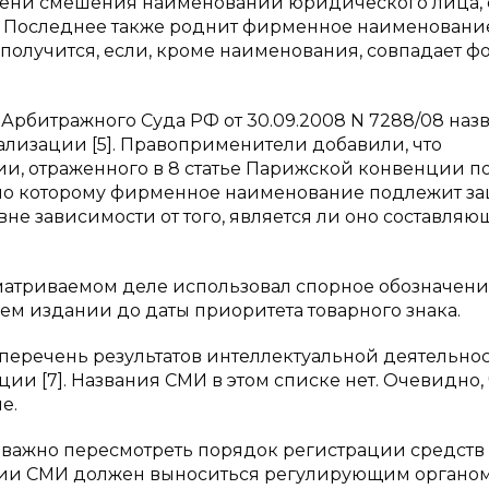
епени смешения наименований юридического лица,
. Последнее также роднит фирменное наименовани
 получится, если, кроме наименования, совпадает ф
рбитражного Суда РФ от 30.09.2008 N 7288/08 наз
лизации [5]. Правоприменители добавили, что
ии, отраженного в 8 статье Парижской конвенции п
сно которому фирменное наименование подлежит з
не зависимости от того, является ли оно составля
ассматриваемом деле использовал спорное обозначен
ем издании до даты приоритета товарного знака.
 перечень результатов интеллектуальной деятельно
 [7]. Названия СМИ в этом списке нет. Очевидно, 
е.
, важно пересмотреть порядок регистрации средств
ации СМИ должен выноситься регулирующим органо