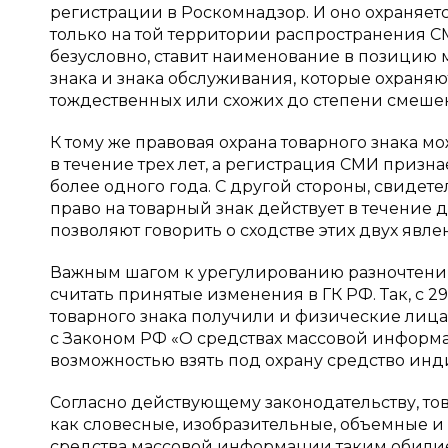
регистрации в Роскомнадзор. И оно охраняет
только на той территории распространения СМ
безусловно, ставит наименование в позицию
знака и знака обслуживания, которые охраняю
тождественных или схожих до степени смеше
К тому же правовая охрана товарного знака м
в течение трех лет, а регистрация СМИ призн
более одного года. С другой стороны, свидет
право на товарный знак действует в течение д
позволяют говорить о сходстве этих двух явле
Важным шагом к урегулированию разночтений
считать принятые изменения в ГК РФ. Так, с 
товарного знака получили и физические лица.
с Законом РФ «О средствах массовой информ
возможностью взять под охрану средство ин
Согласно действующему законодательству, то
как словесные, изобразительные, объемные и
средства массовой информации таким обилие