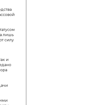
едства
ассовой
татусом
 а лишь
ют силу
ак и
редано
вора
дачи
ьими