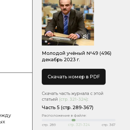
Молодой учёный №49 (496)
декабрь 2023 г.
Скачать номер в PDF
Скачать часть журнала с этой
статьей
(стр.
321-324
)
:
Часть 5
(стр. 289-367)
ежду
Расположение в файле:
ых
стр.
289
стр.
321-324
стр.
367