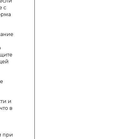
 если
е с
орма
вание
о
ащите
ющей
ие
сти и
что в
м при