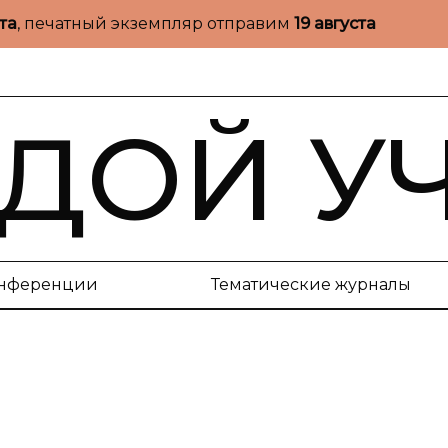
ста
, печатный экземпляр отправим
19 августа
ДОЙ У
нференции
Тематические журналы