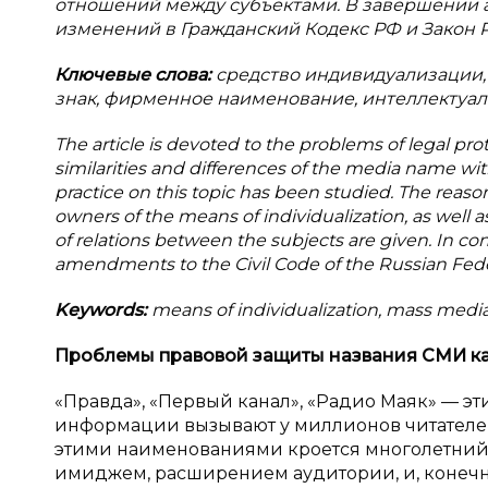
отношений между субъектами. В завершении 
изменений в Гражданский Кодекс РФ и Закон 
Ключевые слова:
средство индивидуализации,
знак, фирменное наименование, интеллектуал
The article is devoted to the problems of legal pr
similarities and differences of the media name w
practice on this topic has been studied. The reas
owners of the means of individualization, as well 
of relations between the subjects are given. In co
amendments to the Civil Code of the Russian Fede
Keywords:
means of individualization, mass media
Проблемы правовой защиты названия СМИ ка
«Правда», «Первый канал», «Радио Маяк» — э
информации вызывают у миллионов читателей
этими наименованиями кроется многолетний 
имиджем, расширением аудитории, и, конеч