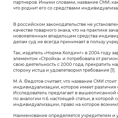
партнеров. Иными словами, название СМИ, ка
что роднит его со средствами индивидуализ
В российском законодательстве не установл
качестве товарного знака, что на практике з
новоявленным владельцем средства индивид
делам суд не всегда принимает в пользу учре
Так, издатель «Норма-Холдинг» в 2004 году з
элементом «Стройка» и потребовала от регио
свою деятельность с 2000 года, прекратить н
сторону истца и удовлетворил требования [1].
М. А. Федотов считает, что название СМИ стои
индивидуализации, которое имеет различия 
Исследователь предлагает в вышеописанной с
по аналогии п.6. настоящей статьи, в которой 
индивидуализации, право на которое возникло
Наименование определяется учредителем и у