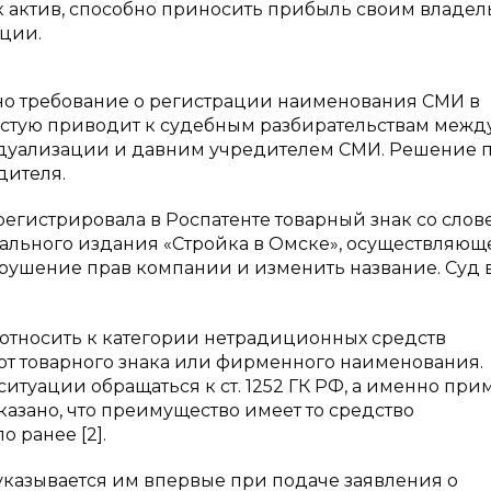
к актив, способно приносить прибыль своим владел
ации.
ено требование о регистрации наименования СМИ в
ачастую приводит к судебным разбирательствам межд
уализации и давним учредителем СМИ. Решение п
дителя.
арегистрировала в Роспатенте товарный знак со сло
нального издания «Стройка в Омске», осуществляющ
арушение прав компании и изменить название. Суд в
т относить к категории нетрадиционных средств
от товарного знака или фирменного наименования.
итуации обращаться к ст. 1252 ГК РФ, а именно при
сказано, что преимущество имеет то средство
 ранее [2].
казывается им впервые при подаче заявления о