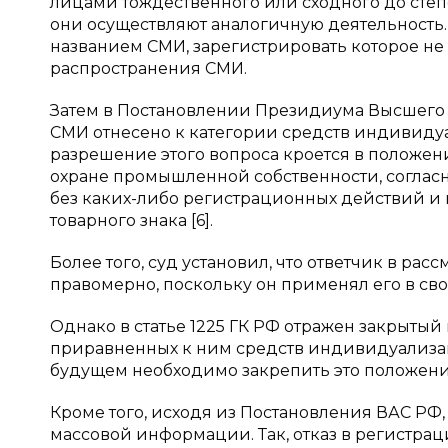
лицами тождественного или сходного до ст
они осуществляют аналогичную деятельность
названием СМИ, зарегистрировать которое не
распространения СМИ.
Затем в Постановлении Президиума Высшего А
СМИ отнесено к категории средств индивидуа
разрешение этого вопроса кроется в положен
охране промышленной собственности, согла
без каких-либо регистрационных действий и в
товарного знака [6].
Более того, суд установил, что ответчик в р
правомерно, поскольку он применял его в сво
Однако в статье 1225 ГК РФ отражен закрытый
приравненных к ним средств индивидуализации
будущем необходимо закрепить это положени
Кроме того, исходя из Постановления ВАС РФ
массовой информации. Так, отказ в регистр