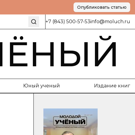
Опубликовать статью
+7 (843) 500-57-53
info@moluch.ru
ЧЁНЫЙ
Юный ученый
Издание книг