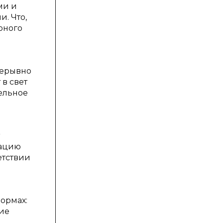
ми и
. Что,
рного
рерывно
 в свет
тельное
рацию
етствии
ормах:
ние