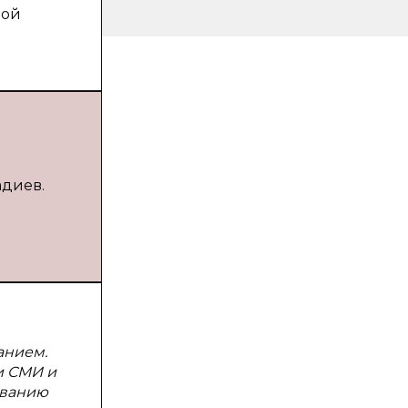
вой
адиев.
анием.
и СМИ и
ованию