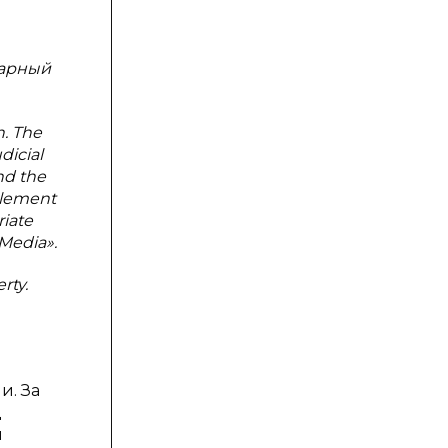
варный
n. The
dicial
nd the
ttlement
riate
Media».
rty.
и. За
д
и