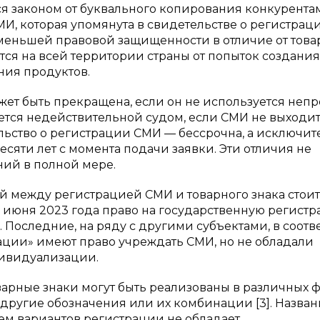
ся законом от буквального копирования конкурента
И, которая упомянута в свидетельстве о регистрации
 меньшей правовой защищенности в отличие от това
тся на всей территории страны от попыток создания
ния продуктов.
ожет быть прекращена, если он не используется неп
ается недействительной судом, если СМИ не выходит
ельство о регистрации СМИ — бессрочна, а исключи
есяти лет с момента подачи заявки. Эти отличия не
ний в полной мере.
 между регистрацией СМИ и товарного знака стоит
29 июня 2023 года право на государственную регист
 Последние, на ряду с другими субъектами, в соотв
ации» имеют право учреждать СМИ, но не обладали
дивидуализации.
варные знаки могут быть реализованы в различных ф
 другие обозначения или их комбинации [3]. Назва
м вариантов регистрации не обладает.