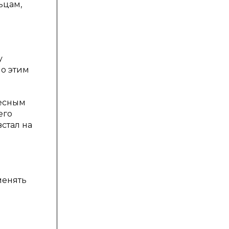
ьцам,
у
о этим
весным
его
стал на
менять