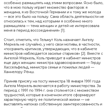
особенно размышлять над этими вопросами. Ясно было,
что в мою пользу играет множество факторов: я
женщина, я из Восточной Германии и к тому же молода
— все это было на пользу. Сама область деятельности не
относилась к тем, над которыми я особенно много
размышляла — тема женщин и детей не интересовала
меня в период воссоединения» [1].
Стоит, отметить, что Гельмут Коль назначает Ангелу
Меркель не случайно, у него свои мотивы, в частности,
«посрамить критиков, утверждающих, что в кабинете
министров наблюдается засилье стариков» [2]. Вместе с
Ангелой Меркель, Коль приводит в кабинет министров
еще двух женщин: министра здравоохранения — Герду
Хассельфельд, министра семьи и пожилых людей —
Ханнелору Рёнш.
Приняв присягу на посту министра 18 января 1991 года
Ангела Меркель включается в работу министерства. За
период с 1991 по 1994 г. она столкнется с множеством
трудностей, которые в конечном итоге сформируют
характерную черту ее политической жизни — не
выставлять напоказ собственную заинтересованность и