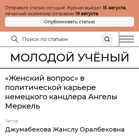
Отправьте статью сегодня! Журнал выйдет
15 августа
,
печатный экземпляр отправим
19 августа
Опубликовать статью
МОЛОДОЙ УЧЁНЫЙ
«Женский вопрос» в
политической карьере
немецкого канцлера Ангелы
Меркель
Автор
Джумабекова Жанслу Оралбековна