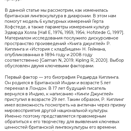
В данной статье мы рассмотрим, как изменилась
британская лингвокультура в диахронии. В этом нам
помогут модель 6 культурных измерений Герта
Хофстеде, а также параметры измерения культур
Эдварда Холла [Hall E, 1976, 1959, 1954; Hofstede G, 1997].
Материалом исследования послужило дискурсивное
пространство произведений «Книга джунглей» Р.
Киплинга и «История с кладбищем» Н. Геймана,
опубликованных в 1894 году и 2008 году
соответственно [Gaiman N, 2019; Kipling R, 2020]. Выбор
обусловлен двумя ключевыми факторами.
Первый фактор — это биография Редьярда Киплинга.
Он родился в Британской Индии и возрасте 5 лет
переехал в Лондон. В 17 лет будущий писатель
вернулся в Индию, к написанию «Кинги Джунглей»
приступил в возрасте 29 лет. Таким образом, Р. Киплинг
имел возможность посмотреть на англичан через призму
мировосприятия другой национальной культуры.
Именно поэтому представляется правомерным
обратиться к его творчеству для выявления ключевых
ценностей британской лингвокультуры его времени.