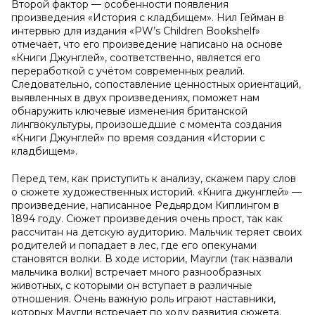
Второй фактор — особенности появления
произведения «История с кладбищем». Нил Гейман в
интервью для издания «PW’s Children Bookshelf»
отмечает, что его произведение написано на основе
«Книги Джунглей», соответственно, является его
переработкой с учётом современных реалий.
Следовательно, сопоставление ценностных ориентаций,
выявленных в двух произведениях, поможет нам
обнаружить ключевые изменения британской
лингвокультуры, произошедшие с момента создания
«Книги Джунглей» по время создания «Истории с
кладбищем».
Перед тем, как приступить к анализу, скажем пару слов
о сюжете художественных историй. «Книга джунглей» —
произведение, написанное Редьярдом Киплингом в
1894 году. Сюжет произведения очень прост, так как
рассчитан на детскую аудиторию. Мальчик теряет своих
родителей и попадает в лес, где его опекунами
становятся волки. В ходе истории, Маугли (так назвали
мальчика волки) встречает много разнообразных
животных, с которыми он вступает в различные
отношения. Очень важную роль играют наставники,
которых Маугли встречает по ходу развития сюжета.