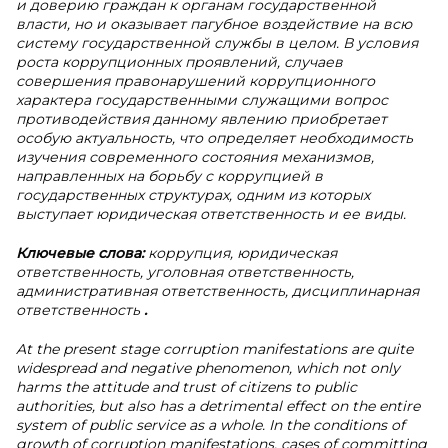
и доверию граждан к органам государственной
власти, но и оказывает пагубное воздействие на всю
систему государственной службы в целом. В условия
роста коррупционных проявлений, случаев
совершения правонарушений коррупционного
характера государственными служащими вопрос
противодействия данному явлению приобретает
особую актуальность, что определяет необходимость
изучения современного состояния механизмов,
направленных на борьбу с коррупцией в
государственных структурах, одним из которых
выступает юридическая ответственность и ее виды.
Ключевые слова:
коррупция, юридическая
ответственность, уголовная ответственность,
административная ответственность, дисциплинарная
ответственность
.
At the present stage corruption manifestations are quite
widespread and negative phenomenon, which not only
harms the attitude and trust of citizens to public
authorities, but also has a detrimental effect on the entire
system of public service as a whole. In the conditions of
growth of corruption manifestations, cases of committing