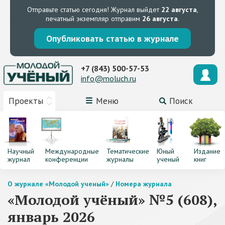
Отправьте статью сегодня!
Журнал выйдет
22 августа
,
печатный экземпляр отправим
26 августа
.
Опубликовать статью в журнале
+7 (843) 500-57-53
info@moluch.ru
Проекты
Меню
Поиск
Научный
Международные
Тематические
Юный
Издание
журнал
конференции
журналы
ученый
книг
О журнале «Молодой ученый»
/
Номера журнала
«Молодой учёный» №5 (608),
январь 2026