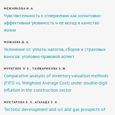
МЕЖНЯКОВА И. А.
Чувствительность к отвержению как когнитивно-
аффективная уязвимость и ее вклад в качество
жизни
МОЖАЕВА Д. А.
Уклонение от уплаты налогов, сборов и страховых
взносов: уголовно-правовой аспект
МУРАТБЕК Н. Е., ТАНЖАРИКОВА А. Ж.
Соmраrаtіvе аnаlysіs оf іnvеntоry vаluаtіоn mеthоds
(FІFО vs. Wеіghtеd Аvеrаgе Соst) undеr dоublе-dіgіt
іnflаtіоn іn thе соnstruсtіоn sесtоr
МУХТАРОВА Х. З., АГАЗАДЕ З. К.
Tectonıc development and oıl and gas prospects of