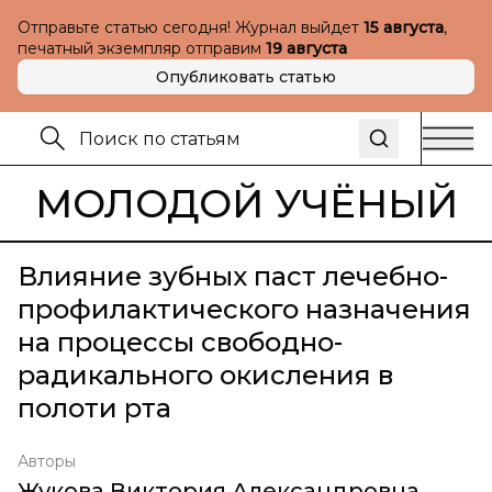
Отправьте статью сегодня! Журнал выйдет
15 августа
,
печатный экземпляр отправим
19 августа
Опубликовать статью
МОЛОДОЙ УЧЁНЫЙ
Влияние зубных паст лечебно-
профилактического назначения
на процессы свободно-
радикального окисления в
полоти рта
Авторы
Жукова Виктория Александровна
,