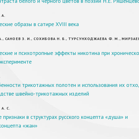
траста белого и черного цветов в поэзии Н.Е. Ряшенцев
 А.
ские образы в сатире XVIII века
., САНОЕВ З. И., СОХИБОВА Н. Б., ТУРСУНХОДЖАЕВА Ф. М., МИРЗАЕ
еские и психотропные эффекты никотина при хроническ
эксперименте
.
бенности трикотажных полотен и использования их отхо
одстве швейно-трикотажных изделий
А. С.
признаки в структурах русского концепта «душа» и
концепта «жан»