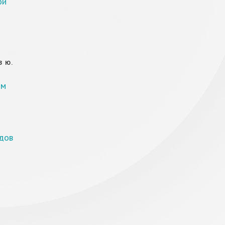
ой
В Ю.
ом
дов