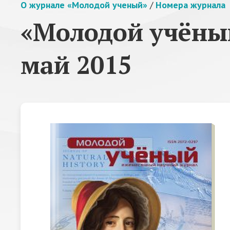
О журнале «Молодой ученый»
/
Номера журнала
«Молодой учёный
май 2015