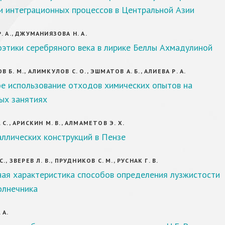
и интеграционных процессов в Центральной Азии
. А., ДЖУМАНИЯЗОВА Н. А.
этики серебряного века в лирике Беллы Ахмадулиной
Б. М., АЛИМКУЛОВ С. О., ЭШМАТОВ А. Б., АЛИЕВА Р. А.
е использование отходов химических опытов на
ых занятиях
С., АРИСКИН М. В., АЛМАМЕТОВ Э. Х.
ллических конструкций в Пензе
., ЗВЕРЕВ Л. В., ПРУДНИКОВ С. М., РУСНАК Г. В.
ная характеристика способов определения лузжистости
олнечника
 А.