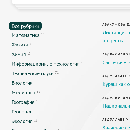
АБАКУМОВА Е.
Все рубрики
Дистанцион
Математика
12
общества
Физика
3
Химия
13
АБДРАХМАНОВА
Синтетическ
Информационные технологии
10
Технические науки
71
АБДУЛАХАТОВ 
Биология
3
Кураш как 
Медицина
19
АБДУЛКИРИМОВ 
География
1
Национальна
Геология
1
АБДУЛЛАЕВ У. 
Экология
16
Значение се