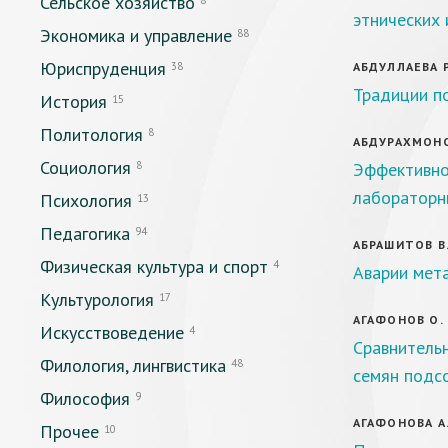
Сельское хозяйство
8
этнических 
Экономика и управление
88
Юриспруденция
38
АБДУЛЛАЕВА Р
Традиции по
История
15
Политология
8
АБДУРАХМОНОВ 
Социология
8
Эффективно
лабораторн
Психология
13
Педагогика
94
АБРАШИТОВ В. 
Физическая культура и спорт
4
Аварии мета
Культурология
17
АГАФОНОВ О. С
Искусствоведение
4
Сравнитель
Филология, лингвистика
48
семян подс
Философия
9
АГАФОНОВА А.
Прочее
10