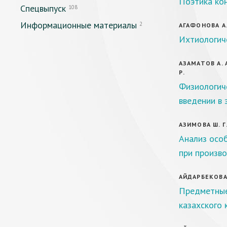
Поэтика кон
Спецвыпуск
108
Информационные материалы
2
АГАФОНОВА А.
Ихтиологиче
АЗАМАТОВ А. А
Р.
Физиологич
введении в 
АЗИМОВА Ш. Г
Анализ осо
при произв
АЙДАРБЕКОВА 
Предметные 
казахского 