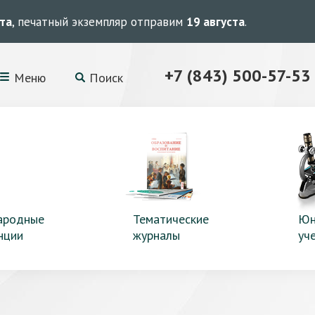
ста
, печатный экземпляр отправим
19 августа
.
+7 (843) 500-57-53
Меню
Поиск
ародные
Тематические
Юн
нции
журналы
уч