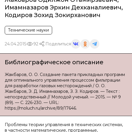
Имамназаров Эркин Дехканалиевич
,
Кодиров Зохид Зокирханович
Технические науки
24.04.2015
92
Поделиться
Библиографическое описание
Жакбаров, О. О. Создание пакета прикладных программ
для оптимального управления процессом фильтрации
для разработки газовых месторождений / О. О.
Жакбаров, Э. Д. Имамназаров, З. З. Кодиров. — Текст :
непосредственный // Молодой ученый. — 2015. — № 9
(89). — С. 226-230. — URL:
https://moluch.ru/archive/89/17646.
Проблемы теории управления в технических системах,
в частности математические, программные,