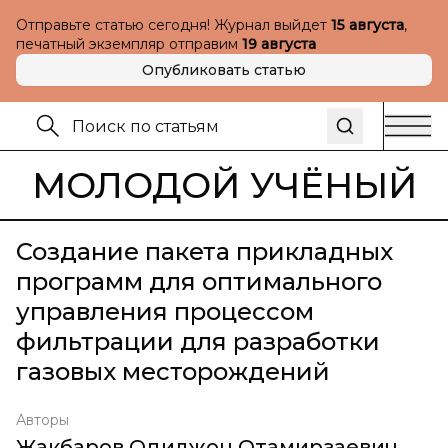
Отправьте статью сегодня! Журнал выйдет
15 августа
,
печатный экземпляр отправим
19 августа
Опубликовать статью
МОЛОДОЙ УЧЁНЫЙ
Создание пакета прикладных
программ для оптимального
управления процессом
фильтрации для разработки
газовых месторождений
Авторы
Жакбаров Одилжон Отамирзаевич
,