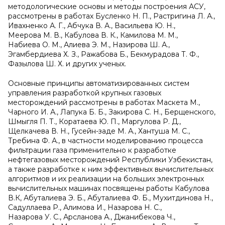
методологические основы и методы построения АСУ,
рассмотрены в работах Бусленко Н. П., Растригина Л. А.,
Ивахненко А. Г., Абчука В. А., Васильева Ю. Н.,
Меерова М. В., Кабулова В. К., Камилова М. М.,
Набиева О. М., Алиева Э. М., Назирова Ш. А.,
Эгамбердиева Х. З., Ражабова Б., Бекмурадова Т. Ф.,
Фазылова Ш. Х. и других ученых.
Основные принципы автоматизированных систем
управления разработкой крупных газовых
месторождений рассмотрены в работах Маскета М.,
Чарного И. А., Лапука Б. Б., Закирова С. Н., Берщенского,
Шмыгля П. Т., Коратаева Ю. П., Маргулова Р. Д.,
Щелкачева В. Н., Гусейн-заде М. А., Хантуша М. С.,
Требина Ф. А., в частности моделированию процесса
фильтрации газа применительно к разработке
нефтегазовых месторождений Республики Узбекистан,
а также разработке к ним эффективных вычислительных
алгоритмов и их реализации на больших электронных
вычислительных машинах посвящены работы Кабулова
В.К, Абуталиева Э. Б., Абуталиева Ф. Б., Мухитдинова Н.,
Садуллаева Р., Алимова И., Назарова Н. С.,
Назарова У. С., Арсланова А., Джанибекова Ч.,