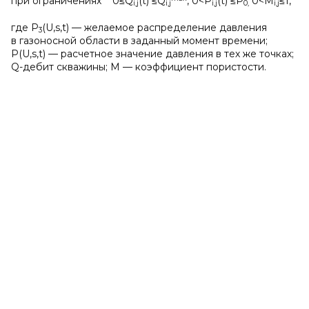
при ограничениях 0≤Q
(t) ≤Q
, 0<P
(t) ≤P
0<M
≤1,
i
,
j
i
,
j
i
,
j
0,
i
,
j
где P
(U,s,t) — желаемое распределение давления
3
в газоносной области в заданный момент времени;
P(U,s,t) — расчетное значение давления в тех же точках;
Q-дебит скважины; М — коэффициент пористости.