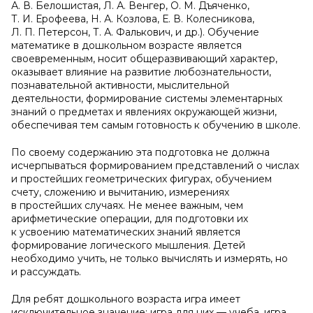
А. В. Белошистая, Л. А. Венгер, О. М. Дъяченко,
Т. И. Ерофеева, Н. А. Козлова, Е. В. Колесникова,
Л. П. Петерсон, Т. А. Фалькович, и др.). Обучение
математике в дошкольном возрасте является
своевременным, носит общеразвивающий характер,
оказывает влияние на развитие любознательности,
познавательной активности, мыслительной
деятельности, формирование системы элементарных
знаний о предметах и явлениях окружающей жизни,
обеспечивая тем самым готовность к обучению в школе.
По своему содержанию эта подготовка не должна
исчерпываться формированием представлений о числах
и простейших геометрических фигурах, обучением
счету, сложению и вычитанию, измерениях
в простейших случаях. Не менее важным, чем
арифметические операции, для подготовки их
к усвоению математических знаний является
формирование логического мышления. Детей
необходимо учить, не только вычислять и измерять, но
и рассуждать.
Для ребят дошкольного возраста игра имеет
исключительное значение: игра для них — учеба, игра