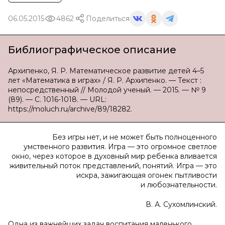
06.05.2015
4862
Поделиться
Библиографическое описание
Архипенко, Я. Р. Математическое развитие детей 4–5
лет «Математика в играх» / Я. Р. Архипенко. — Текст :
непосредственный // Молодой ученый. — 2015. — № 9
(89). — С. 1016-1018. — URL:
https://moluch.ru/archive/89/18282.
Без игры нет, и не может быть полноценного
умственного развития. Игра — это огромное светлое
окно, через которое в духовный мир ребенка вливается
живительный поток представлений, понятий. Игра — это
искра, зажигающая огонек пытливости
и любознательности.
В. А. Сухомлинский.
Одна из важнейших задач воспитания маленького