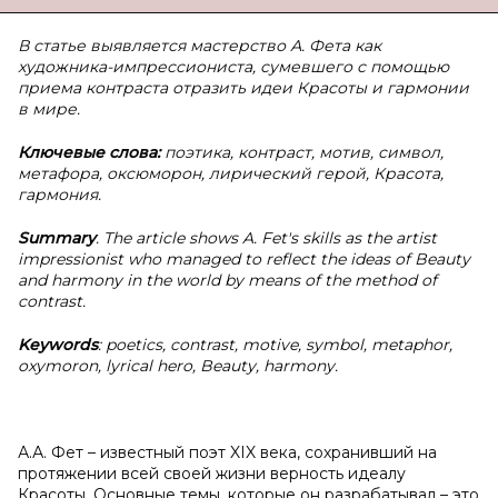
В статье выявляется мастерство А. Фета как
художника-импрессиониста, сумевшего с помощью
приема контраста отразить идеи Красоты и гармонии
в мире.
Ключевые слова:
поэтика, контраст, м
отив, символ,
метафора, оксюморон, лирический герой, Красота,
гармония.
Summary
. The article shows A. Fet's skills as the artist
impressionist who managed to reflect the ideas of Beauty
and harmony in the world by means of the method of
contrast.
Keywords
: poetics, contrast, motive, symbol, metaphor,
oxymoron, lyrical hero, Beauty, harmony.
А.А. Фет – известный поэт XIX века, сохранивший на
протяжении всей своей жизни верность идеалу
Красоты. Основные темы, которые он разрабатывал – это