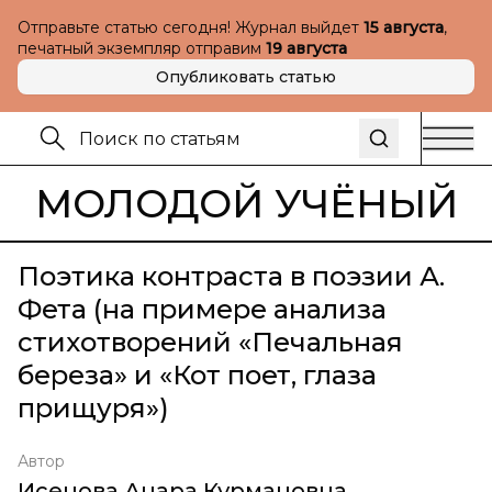
Отправьте статью сегодня! Журнал выйдет
15 августа
,
печатный экземпляр отправим
19 августа
Опубликовать статью
МОЛОДОЙ УЧЁНЫЙ
Поэтика контраста в поэзии А.
Фета (на примере анализа
стихотворений «Печальная
береза» и «Кот поет, глаза
прищуря»)
Автор
Исенова Анара Курмановна