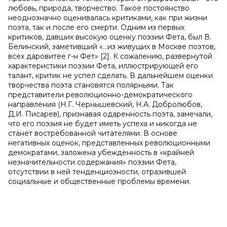
любовь, природа, творчество. Такое постоянство
неоднозначно оценивалась критиками, как при жизни
поэта, так и после его смерти. Одним из первых
критиков, давших высокую оценку поэзии Фета, был В.
Белинский, заметивший «…из живущих в Москве поэтов,
всех даровитее г-н Фет» [2]. К сожалению, развернутой
характеристики поэзии Фета, иллюстрирующей его
талант, критик не успел сделать. В дальнейшем оценки
творчества поэта становятся полярными. Так
представители революционно-демократического
направления (Н.Г. Чернышевский, Н.А. Добролюбов,
Д.И. Писарев), признавая одаренность поэта, замечали,
что его поэзия не будет иметь успеха и никогда не
станет востребованной читателями. В основе
негативных оценок, представленных революционными
демократами, заложена убежденность в «крайней
незначительности содержания» поэзии Фета,
отсутствии в ней тенденциозности, отразившей
социальные и общественные проблемы времени.