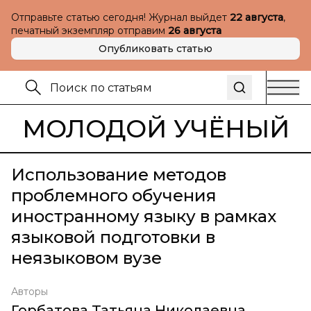
Отправьте статью сегодня! Журнал выйдет
22 августа
,
печатный экземпляр отправим
26 августа
Опубликовать статью
МОЛОДОЙ УЧЁНЫЙ
Использование методов
проблемного обучения
иностранному языку в рамках
языковой подготовки в
неязыковом вузе
Авторы
Горбатова Татьяна Николаевна
,