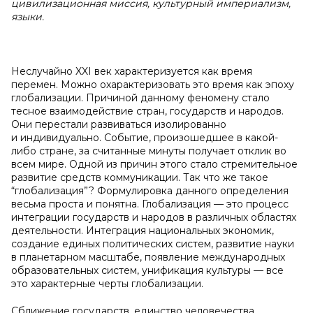
цивилизационная миссия, культурный империализм,
языки.
Неслучайно XXI век характеризуется как время
перемен. Можно охарактеризовать это время как эпоху
глобализации. Причиной данному феномену стало
тесное взаимодействие стран, государств и народов.
Они перестали развиваться изолированно
и индивидуально. Событие, произошедшее в какой-
либо стране, за считанные минуты получает отклик во
всем мире. Одной из причин этого стало стремительное
развитие средств коммуникации. Так что же такое
“глобализация”? Формулировка данного определения
весьма проста и понятна. Глобализация — это процесс
интеграции государств и народов в различных областях
деятельности. Интеграция национальных экономик,
создание единых политических систем, развитие науки
в планетарном масштабе, появление международных
образовательных систем, унификация культуры — все
это характерные черты глобализации.
Сближение государств, единство человечества,