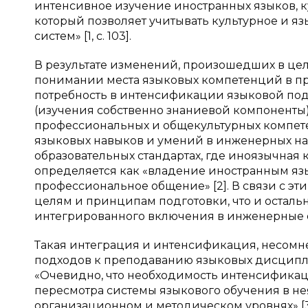
интенсивное изучение иностранных языков, ку
который позволяет учитывать культурное и я
систем» [1, c. 103].
В результате изменений, произошедших в целя
понимании места языковых компетенций в п
потребность в интенсификации языковой под
(изучения собственно знаниевой компонент
профессиональных и общекультурных компет
языковых навыков и умений в инженерных на
образовательных стандартах, где иноязычная
определяется как «владение иностранным яз
профессиональное общение» [2]. В связи с э
целям и принципам подготовки, что и остал
интегрированного включения в инженерные 
Такая интеграция и интенсификация, несом
подходов к преподаванию языковых дисципли
«Очевидно, что необходимость интенсификац
пересмотра системы языкового обучения в нея
организационном и методическом уровнях» [3,