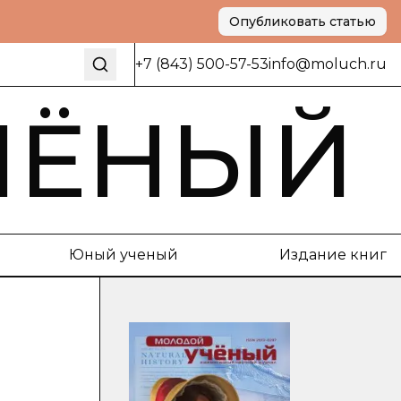
Опубликовать статью
+7 (843) 500-57-53
info@moluch.ru
ЧЁНЫЙ
Юный ученый
Издание книг