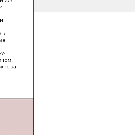
ников
и
ии
 к
ые
ке
 том,
жно за