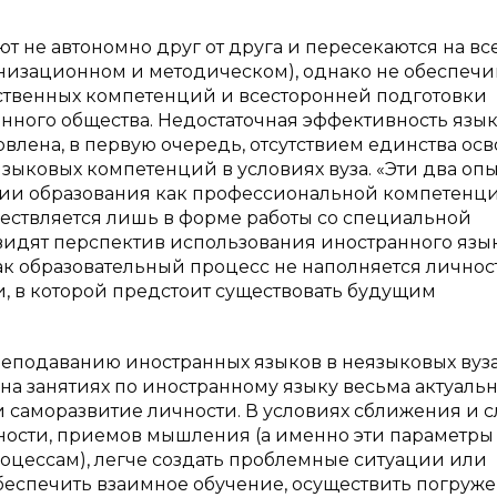
ют не автономно друг от друга и пересекаются на вс
анизационном и методическом), однако не обеспечи
ственных компетенций и всесторонней подготовки
нного общества. Недостаточная эффективность язы
влена, в первую очередь, отсутствием единства ос
ковых компетенций в условиях вуза. «Эти два опы
нии образования как профессиональной компетенц
ществляется лишь в форме работы со специальной
 видят перспектив использования иностранного язы
ак образовательный процесс не наполняется лично
ти, в которой предстоит существовать будущим
реподаванию иностранных языков в неязыковых вуз
ии на занятиях по иностранному языку весьма актуальн
и саморазвитие личности. В условиях сближения и 
ности, приемов мышления (а именно эти параметры
цессам), легче создать проблемные ситуации или
еспечить взаимное обучение, осуществить погруже