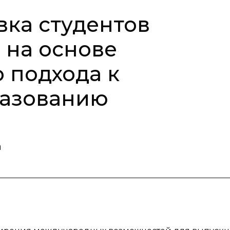
вка студентов
 на основе
 подхода к
азованию
а