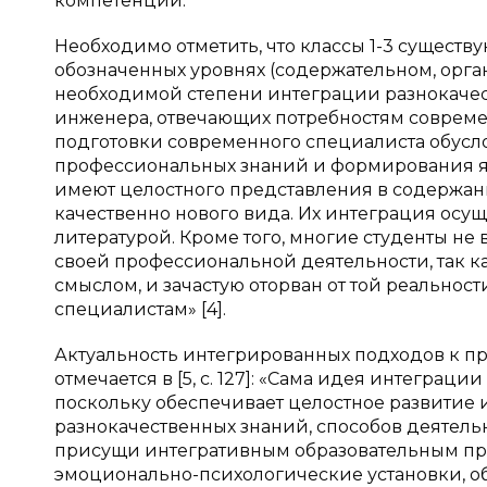
компетенций.
Необходимо отметить, что классы 1-3 существу
обозначенных уровнях (содержательном, орг
необходимой степени интеграции разнокаче
инженера, отвечающих потребностям совреме
подготовки современного специалиста обусло
профессиональных знаний и формирования язы
имеют целостного представления в содержа
качественно нового вида. Их интеграция осу
литературой. Кроме того, многие студенты не
своей профессиональной деятельности, так к
смыслом, и зачастую оторван от той реальнос
специалистам» [4].
Актуальность интегрированных подходов к п
отмечается в [5, с. 127]: «Сама идея интеграц
поскольку обеспечивает целостное развитие 
разнокачественных знаний, способов деятель
присущи интегративным образовательным про
эмоционально-психологические установки, об