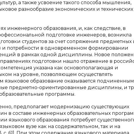
льтур, а также усвоение такого способа мышления,
зыковое разнообразие экономических и технических
х инженерного образования, и, как следствие, в
рофессиональной подготовке инженеров, возникла
готовки студентов за счет сопряжения предметных
ы) и потребности в одновременном формировании
енций в рамках одной дисциплины. Новое положе
правлениях подготовки нашло отражение в россий
 компетенция указана как основополагающая и
ыком на уровне, позволяющем осуществлять
тим языковое образование оказывается подчиненным
ьные предметно-ориентированные дисциплины, и тр
образовательные программы.
ненно, предполагает модернизацию существующих
н в составе инженерных образовательных програм
ии языкового образования потребует существенног
зыковом вузе как на содержательном, так и на
 с. 61]. При этом содержание языкового материала