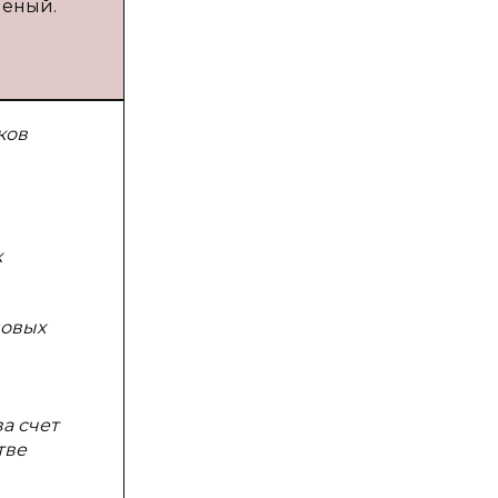
ченый.
ков
к
новых
а счет
тве