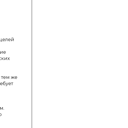
 целей
ние
ских
 тем же
ебует
м.
о