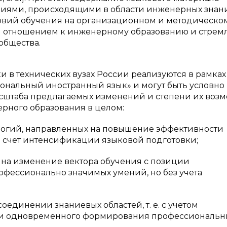
ниями, происходящими в области инженерных знаний
овий обучения на организационном и методическо
ым отношением к инженерному образованию и стре
общества.
 в технических вузах России реализуются в рамках
нальный иностранный язык» и могут быть условно
асштаба предлагаемых изменений и степени их воз
рного образования в целом:
гий, направленных на повышение эффективности
 счет интенсификации языковой подготовки;
 изменение вектора обучения с позиции
фессионально значимых умений, но без учета
инении знаниевых областей, т. е. с учетом
сти одновременного формирования профессиональн