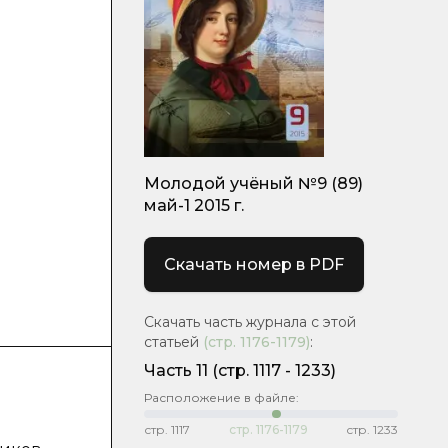
Молодой учёный №9 (89)
май-1 2015 г.
Скачать номер в PDF
Скачать часть журнала с этой
статьей
(стр.
1176-1179
)
:
Часть 11
(cтр. 1117 - 1233)
Расположение в файле:
стр.
1117
стр.
1176-1179
стр.
1233