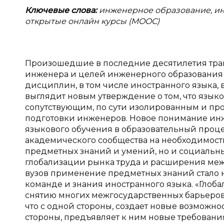
Ключевые слова:
инженерное образование, ин
открытые онлайн курсы (
MOOC
)
Произошедшие в последние десятилетия тр
инженера и целей инженерного образования 
дисциплин, в том числе иностранного языка,
выглядит новым утверждение о том, что языко
сопутствующим, по сути изолированным и пр
подготовки инженеров. Новое понимание инж
языкового обучения в образовательный проц
академического сообщества на необходимост
предметных знаний и умений, но и социальн
глобализации рынка труда и расширения ме
вузов применение предметных знаний стало 
команде и знания иностранного языка. «Глоб
снятию многих межгосударственных барьеров
что с одной стороны, создает новые возможно
стороны, предъявляет к ним новые требовани