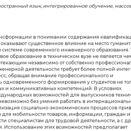
остранный язык, интегрированное обучение, массо
ансформации в понимании содержания квалифика
оказывают существенное влияние на место гумани
 в системе современного инженерного образования.
вое образование в техническом вузе не является че
отекающим независимо от собственно профессиона
енерной деятельности требует более полной инте
есс, обращая внимание профессионального и
ь одновременного формирования у студентов не то
ых и коммуникативных компетенций. В условиях
ждународных возможностей для выпускников техни
невозможно без умения работать в интернациональ
ализация социально-экономических процессов прив
 для мобильности товаров, информации, граждан и
сти специалистам для трудовой деятельности, а с д
я. Использование этих возможностей предполагает