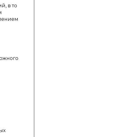
, в то
м
млением
можного
ых