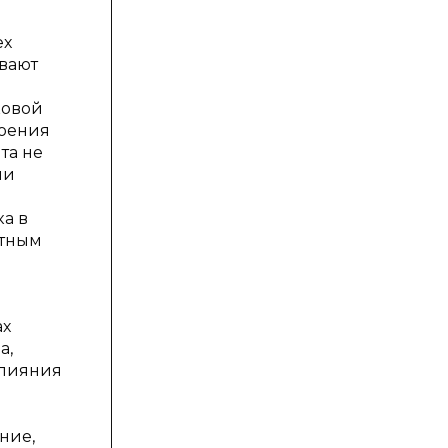
ех
вают
ковой
воения
та не
ии
ка в
стным
ах
а,
слияния
ние,