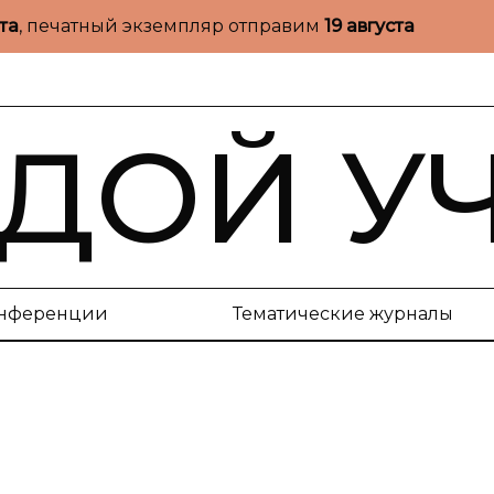
ста
, печатный экземпляр отправим
19 августа
ДОЙ У
нференции
Тематические журналы