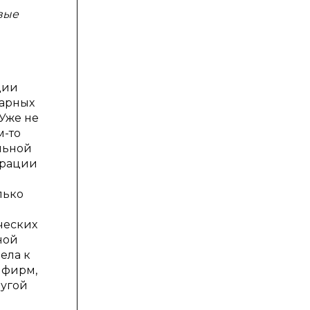
вые
ции
тарных
 Уже не
м-то
льной
грации
лько
ческих
ной
ела к
 фирм,
ругой