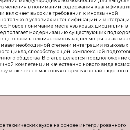
сширения международных возможностей для выпуск
 изменения в понимании содержания квалификаци
и включает высокие требования к иноязычной
но только в условиях интенсификации и интеграц
есс. Новое понимание места языковых дисциплин в
едполагает модернизацию существующих подходов
одготовки в технических вузах, несмотря на активн
ечивает необходимой степени интеграции языковых
го цикла, способствующей комплексной подготов
ного общества. В статье делается предположение о
чной компетенции качественно нового вида возмо
вку инженеров массовых открытых онлайн курсов в
тов технических вузов на основе интегрированного