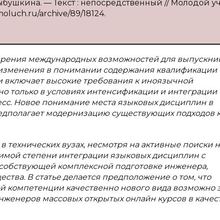
ыбушкина. — Текст : непосредственный // Молодой у
/moluch.ru/archive/89/18124.
ширения международных возможностей для выпускни
 изменения в понимании содержания квалификации
 включает высокие требования к иноязычной
о только в условиях интенсификации и интеграции
сс. Новое понимание места языковых дисциплин в
едполагает модернизацию существующих подходов 
 технических вузах, несмотря на активные поиски 
димой степени интеграции языковых дисциплин с
собствующей комплексной подготовке инженера,
тва. В статье делается предположение о том, что
компетенции качественно нового вида возможно з
женеров массовых открытых онлайн курсов в качес