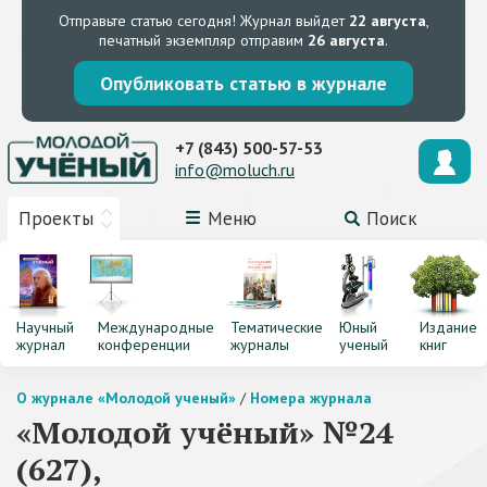
Отправьте статью сегодня!
Журнал выйдет
22 августа
,
печатный экземпляр отправим
26 августа
.
Опубликовать статью в журнале
+7 (843) 500-57-53
info@moluch.ru
Проекты
Меню
Поиск
Научный
Международные
Тематические
Юный
Издание
журнал
конференции
журналы
ученый
книг
О журнале «Молодой ученый»
/
Номера журнала
«Молодой учёный» №24
(627),