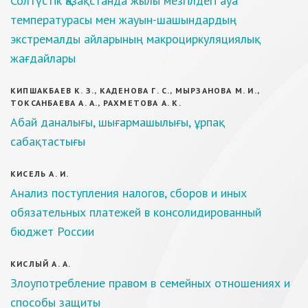
Солтүстік Қазақстанда жылы мезгілдегі ауа
температурасы мен жауын-шашындардың
экстремалды айларының макроциркуляциялық
жағдайлары
КИПШАКБАЕВ К. З., КАДЕНОВА Г. С., МЫРЗАНОВА М. И.,
ТОКСАНБАЕВА А. А., РАХМЕТОВА А. К.
Абай даналығы, шығармашылығы, ұрпақ
сабақтастығы
КИСЕЛЬ А. И.
Анализ поступления налогов, сборов и иных
обязательных платежей в консолидированный
бюджет России
КИСЛЫЙ А. А.
Злоупотребление правом в семейных отношениях и
способы защиты