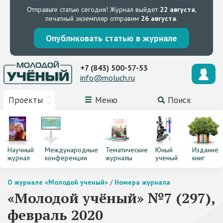
Отправьте статью сегодня!
Журнал выйдет
22 августа
,
печатный экземпляр отправим
26 августа
.
Опубликовать статью в журнале
+7 (843) 500-57-53
info@moluch.ru
Проекты
Меню
Поиск
Научный
Международные
Тематические
Юный
Издание
журнал
конференции
журналы
ученый
книг
О журнале «Молодой ученый»
/
Номера журнала
«Молодой учёный» №7 (297),
февраль 2020