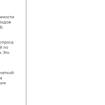
я
оимости
ходов
й;
опроса
й по
. Это
 четкой
а
оля