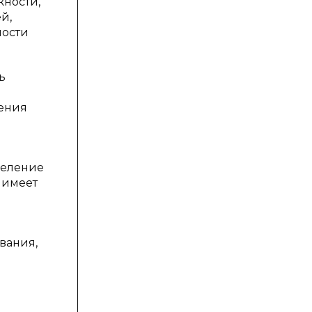
жности,
й,
ности
ь
ления
деление
 имеет
вания,