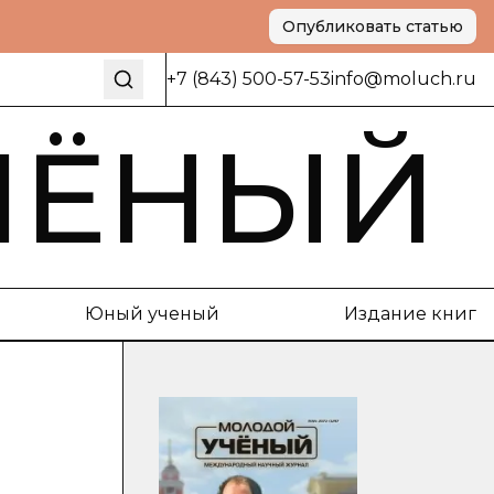
Опубликовать статью
+7 (843) 500-57-53
info@moluch.ru
ЧЁНЫЙ
Юный ученый
Издание книг