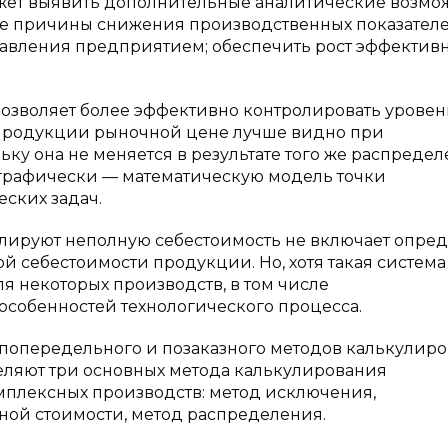
ожет выявить дополнительные аналитические возмо
е причины снижения производственных показателе
авления предприятием; обеспечить рост эффектив
позволяет более эффективно контролировать уровен
 продукции рыночной цене лучше видно при
ку она не меняется в результате того же распреде
 графически — математическую модель точки
ских задач.
улируют неполную себестоимость не включает опре
й себестоимости продукции. Но, хотя такая система
я некоторых производств, в том числе
 особенностей технологического процесса.
попередельного и позаказного методов калькулиро
еляют три основных метода калькулирования
плексных производств: метод исключения,
ой стоимости, метод распределения.