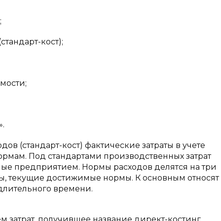
;
стандарт-кост);
мости;
.
одов (стандарт-кост) фактические затраты в учете
нормам. Под стандартами производственных затрат
ые предприятием. Нормы расходов делятся на три
ы, текущие достижимые нормы. К основным относят
длительного времени.
 затрат, получившее название директ-костинг,