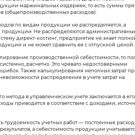
дукции маржинальных издержек, то есть суммы пр
ов (общепроизводственных расходов).
ходов по видам продукции не распределяется, а
й продукции. Не распределяются административны
систему директ-костинг, предприятие не знает полно
дукции и не может сравнить ее с отпускной ценой.
улирование производственной себестоимости, то п
системно, расчетно. Это чревато недостоверными
ошибок. Также калькулирования неполных затрат п
евозможности распределения в учете затрат на
 метода в управленческом учете заключается в его
сходы приводятся в соответствие с доходами, исто
ть трудоемкость учетных работ — постоянные расход
результатов, а себестоимость продукции учитываетс