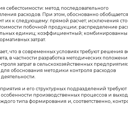
ия себестоимости: метод последовательного
ления расходов. При этом, обоснованно обобщаетс
т их к следующему: прямой расчет; исключения ст
тоимости побочной продукции; распределение рас
альных единиц; коэффициентный; комбинированны
рмативных затрат.
т, что в современных условиях требуют решения в
та, в частности разработка методических положени
троля затрат в сельскохозяйственных предприятиях
для обоснования методики контроля расходов
 деятельности.
приятия и его структурных подразделений требуют
 особенности производственных процессов и выход
аждого типа формирования и, соответственно, контр