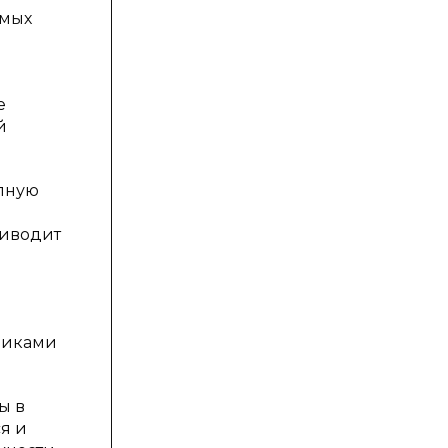
ямых
е
й
олную
риводит
чниками
ы в
я и