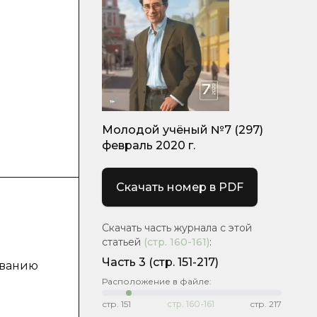
Молодой учёный №7 (297)
февраль 2020 г.
Скачать номер в PDF
Скачать часть журнала с этой
статьей
(стр.
160-161
)
:
Часть 3
(стр. 151-217)
ованию
Расположение в файле:
стр.
151
стр.
160-161
стр.
217