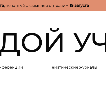
ста
, печатный экземпляр отправим
19 августа
ДОЙ У
нференции
Тематические журналы