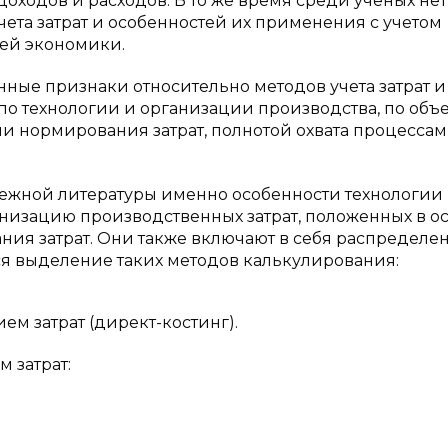
ходов и расходов. В то же время среди ученых нет
ета затрат и особенностей их применения с учетом
ей экономики.
ые признаки относительно методов учета затрат и
о технологии и организации производства, по объ
и нормирования затрат, полнотой охвата процессам
рубежной литературы именно особенности технологии
низацию производственных затрат, положенных в о
ия затрат. Они также включают в себя распределе
ся выделение таких методов калькулирования:
м затрат (директ-костинг).
 затрат: