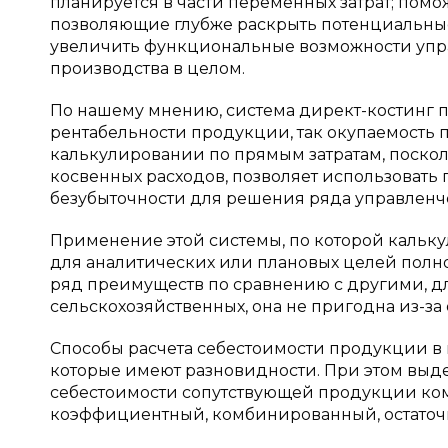
планируется в части переменных затрат; пом
позволяющие глубже раскрыть потенциальны
увеличить функциональные возможности упр
производства в целом.
По нашему мнению, система директ-костинг 
рентабельности продукции, так окупаемость
калькулировании по прямым затратам, посколь
косвенных расходов, позволяет использовать
безубыточности для решения ряда управленче
Применение этой системы, по которой кальк
для аналитических или плановых целей полно
ряд преимуществ по сравнению с другими, дл
сельскохозяйственных, она не пригодна из-за
Способы расчета себестоимости продукции в 
которые имеют разновидности. При этом выд
себестоимости сопутствующей продукции ком
коэффициентный, комбинированный, остаточн