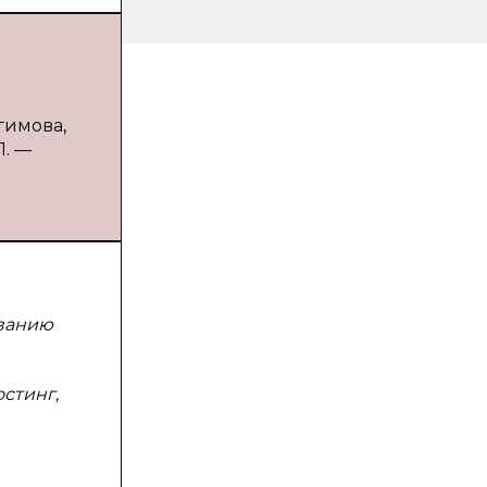
гимова,
1. —
ованию
стинг,