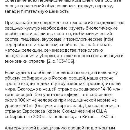
сочетание всех перечисленных компонентов в составе
овощных растений обусловливает их вкус, окраску,
запах и питательную ценность.
При разработке современных технологий возделывания
овощных культур необходимо изучать биологические
особенности различных сортов, их биохимический
состав, пищевые, вкусовые и технологические (при
переработке и хранении) свойства, разрабатывать
методы селекции, семеноводства, технологию
возделывания и уборки, а также вопросы организации и
экономики отрасли [2, с. 103–106].
Если судить по общей посевной площади и валовому
объему собираемых в России овощей, наша страна
прочно входит в десятку крупнейших производителей
мира. Ежегодно в нашей стране выращивают 14–16 млн.
тонн овощей (без учета картофеля), что составляет
около 106 кг на человека при медицинской норме на
уровне 140 кг (без учета картофеля). Для сравнения, в
странах Евросоюза (кроме Скандинавии) и США
собирают по 200 кг на человека, а в Китае — 450 кг.
Альтернативой выращиванию овощей под открытым