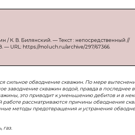
 / К. В. Билянский. — Текст : непосредственный //
. — URL: https://moluch.ru/archive/297/67366.
ся сильное обводнение скважин. По мере вытеснен
ое заводнение скважин водой, правда в последнее 
важины, это приводит к уменьшению дебитов и в не
й работе рассматриваются причины обводнения скв
чные методы предотвращения и устранения обводн
 газ.