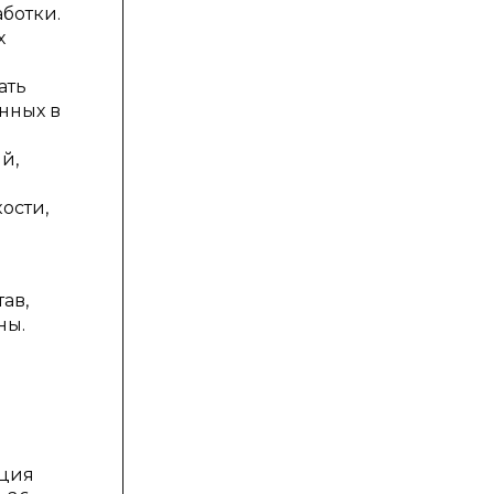
ботки.
х
ать
нных в
й,
ости,
ав,
ны.
ация