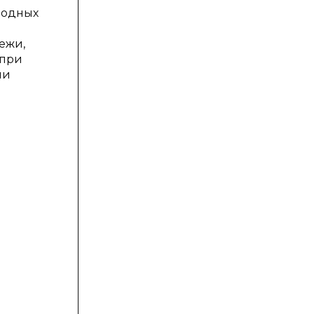
родных
ежи,
 при
ии