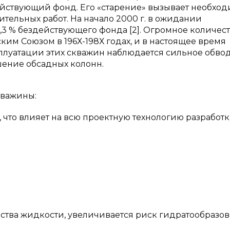
действующий фонд. Его «старение» вызывает необхо
тельных работ. На начало 2000 г. в ожидании
,3 % бездействующего фонда [2]. Огромное количес
им Союзом в 196Х-198Х годах, и в настоящее время
сплуатации этих скважин наблюдается сильное обво
шение обсадных колонн.
кважины:
, что влияет на всю проектную технологию разработ
ства жидкости, увеличивается риск гидратообразо