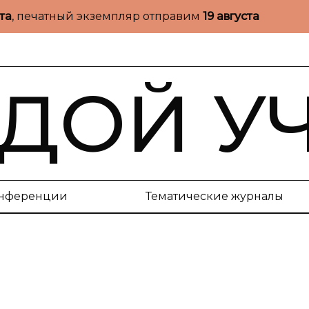
ста
, печатный экземпляр отправим
19 августа
ДОЙ У
нференции
Тематические журналы