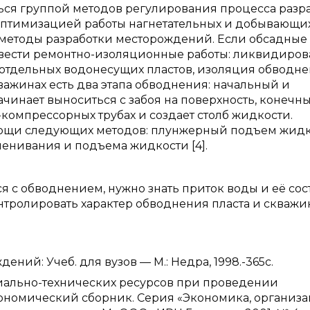
я группой методов регулирования процесса разра
птимизацией работы нагнетательных и добывающи
 методы разработки месторождений. Если обсадные
овести ремонтно-изоляционные работы: ликвидиров
 отдельных водонесущих пластов, изоляция обводне
кважинах есть два этапа обводнения: начальный и
ачинает выноситься с забоя на поверхность, конечны
-компрессорных трубах и создает столб жидкости.
мощи следующих методов: плунжерный подъем жидк
енивания и подъема жидкости [4].
я с обводнением, нужно знать приток воды и её сост
тролировать характер обводнения пласта и скважи
ний: Учеб. для вузов — М.: Недра, 1998.-365с.
риально-технических ресурсов при проведении
кономический сборник. Серия «Экономика, организ