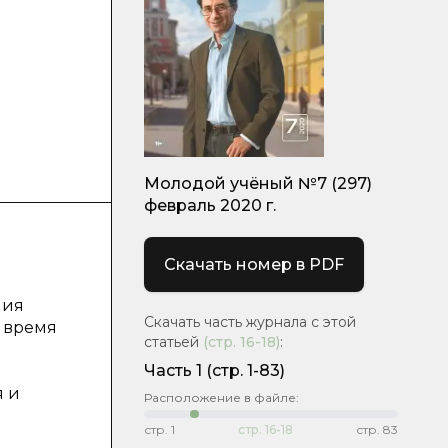
Молодой учёный №7 (297)
февраль 2020 г.
Скачать номер в PDF
ния
Скачать часть журнала с этой
 время
статьей
(стр.
16-18
)
:
Часть 1
(стр. 1-83)
я и
Расположение в файле:
стр.
1
стр.
16-18
стр.
83