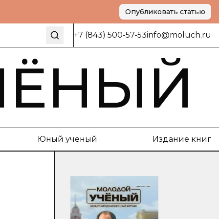
Опубликовать статью
+7 (843) 500-57-53
info@moluch.ru
ЧЁНЫЙ
Юный ученый
Издание книг