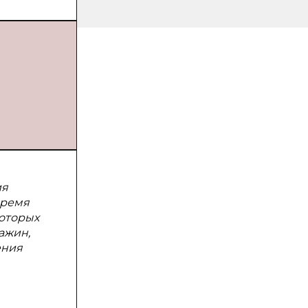
ия
время
которых
ажин,
ения