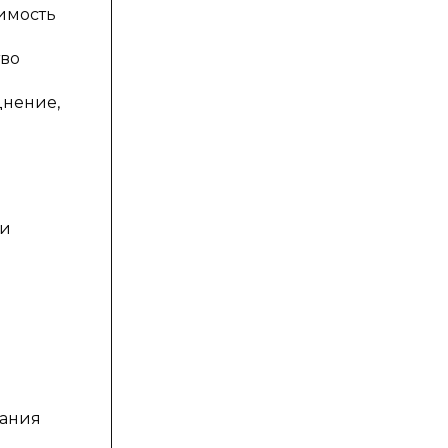
димость
тво
днение,
ки
вания