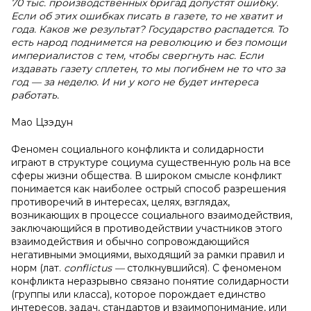
70 тыс. производственных бригад допустят ошибку.
Если об этих ошибках писать в газете, то не хватит и
года. Каков же результат? Государство распадется. То
есть народ поднимется на революцию и без помощи
империалистов с тем, чтобы свергнуть нас. Если
издавать газету сплетен, то мы погибнем не то что за
год — за неделю. И ни у кого не будет интереса
работать.
Мао Цзэдун
Феномен социального конфликта и солидарности
играют в структуре социума существенную роль на все
сферы жизни общества. В широком смысле конфликт
понимается как наиболее острый способ разрешения
противоречий в интересах, целях, взглядах,
возникающих в процессе социального взаимодействия,
заключающийся в противодействии участников этого
взаимодействия и обычно сопровождающийся
негативными эмоциями, выходящий за рамки правил и
норм (лат.
conflictus —
столкнувшийся). С феноменом
конфликта неразрывно связано понятие солидарности
(группы или класса), которое порождает единство
интересов, задач, стандартов и взаимопонимание, или