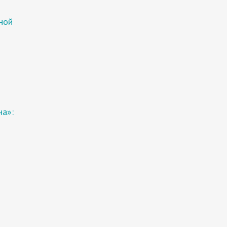
ной
на»: