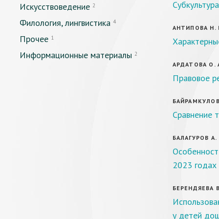
Субкультура
Искусствоведение
2
Филология, лингвистика
4
АНТИПОВА Н. 
Прочее
1
Характерные
Информационные материалы
2
АРДАТОВА О. 
Правовое р
БАЙРАМКУЛОВА 
Сравнение т
БАЛАГУРОВ А. 
Особенност
2023 годах
БЕРЕНДЯЕВА В.
Использован
у детей дош