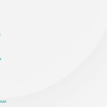
l
х
риал