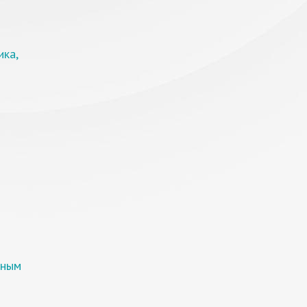
ика,
рным