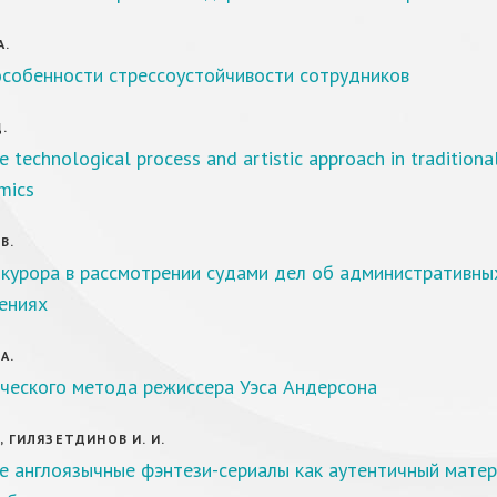
А.
особенности стрессоустойчивости сотрудников
Д.
e technological process and artistic approach in traditiona
mics
В.
окурора в рассмотрении судами дел об административны
ениях
А.
рческого метода режиссера Уэса Андерсона
., ГИЛЯЗЕТДИНОВ И. И.
е англоязычные фэнтези-сериалы как аутентичный мате