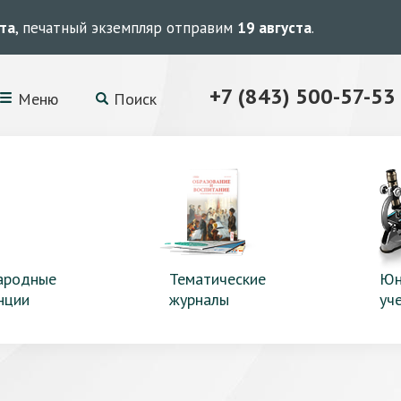
ста
, печатный экземпляр отправим
19 августа
.
+7 (843) 500-57-53
Меню
Поиск
ародные
Тематические
Юн
нции
журналы
уч