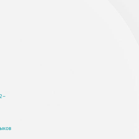
22–
выков