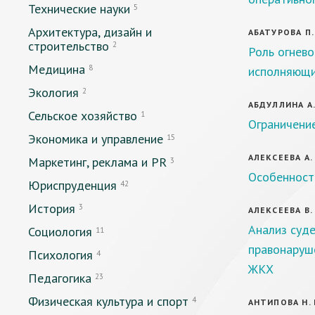
Технические науки
5
Архитектура, дизайн и
АБАТУРОВА П.
строительство
2
Роль огнево
Медицина
8
исполняющи
Экология
2
АБДУЛЛИНА А.
Сельское хозяйство
1
Ограничение
Экономика и управление
15
АЛЕКСЕЕВА А. 
Маркетинг, реклама и PR
3
Особенност
Юриспруденция
42
История
3
АЛЕКСЕЕВА В. 
Анализ суд
Социология
11
правонаруш
Психология
4
ЖКХ
Педагогика
23
Физическая культура и спорт
4
АНТИПОВА Н. 