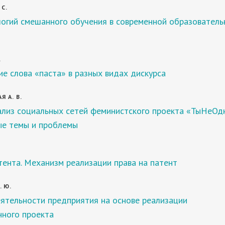
 С.
логий смешанного обучения в современной образователь
.
е слова «паста» в разных видах дискурса
 А. В.
ализ социальных сетей феминистского проекта «ТыНеОд
е темы и проблемы
ента. Механизм реализации права на патент
 Ю.
ятельности предприятия на основе реализации
нного проекта