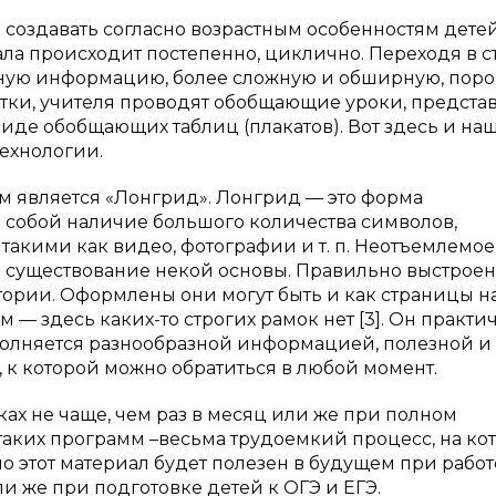
о создавать согласно возрастным особенностям дете
ла происходит постепенно, циклично. Переходя в 
мную информацию, более сложную и обширную, поро
татки, учителя проводят обобщающие уроки, предста
виде обобщающих таблиц (плакатов). Вот здесь и на
ехнологии.
 является «Лонгрид». Лонгрид — это форма
 собой наличие большого количества символов,
акими как видео, фотографии и т. п. Неотъемлемое
о существование некой основы. Правильно выстрое
рии. Оформлены они могут быть и как страницы на
— здесь каких-то строгих рамок нет [3]. Он практич
полняется разнообразной информацией, полезной и
, к которой можно обратиться в любой момент.
ах не чаще, чем раз в месяц или же при полном
аких программ –весьма трудоемкий процесс, на ко
о этот материал будет полезен в будущем при работ
 же при подготовке детей к ОГЭ и ЕГЭ.