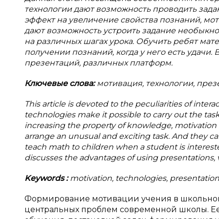
технологии дают возможность проводить зада
эффект на увеличение свойства познаний, мо
дают возможность устроить задание необыкно
на различных шагах урока. Обучить ребят мат
получении познаний, когда у него есть удачи
презентаций, различных платформ.
Ключевые слова:
мотивация, технологии, презе
This article is devoted to the peculiarities of inte
technologies make it possible to carry out the task 
increasing the property of knowledge, motivation o
arrange an unusual and exciting task. And they can 
teach math to children when a student is interest
discusses the advantages of using presentations, 
Keywords
:
motivation, technologies, presentation
Формирование мотивации учения в школьном 
центральных проблем современной школы. Ее