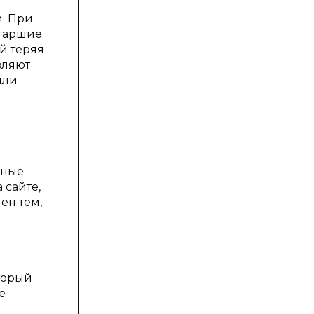
й. При
старшие
й теряя
вляют
шли
нные
 сайте,
ен тем,
торый
е