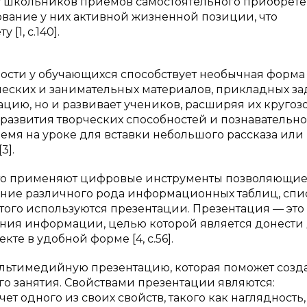
у школьников приемов самостоятельного приобрет
вание у них активной жизненной позиции, что
[1, с.140].
сти у обучающихся способствует необычная форма
еских и занимательных материалов, прикладных за
цию, но и развивает учеников, расширяя их кругозо
 развития творческих способностей и познавательно
емя на уроке для вставки небольшого рассказа или
3].
сто применяют цифровые инструменты позволяющи
ение различного рода информационных таблиц, спи
 этого используются презентации. Презентация — это
ния информации, целью которой является донести
е в удобной форме [4, с.56].
ультимедийную презентацию, которая поможет созд
о занятия. Свойствами презентации являются:
ет одного из своих свойств, такого как наглядность,