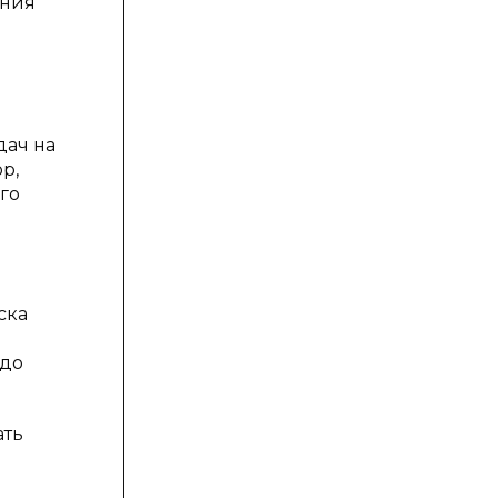
ения
дач на
р,
го
е
ска
 до
ать