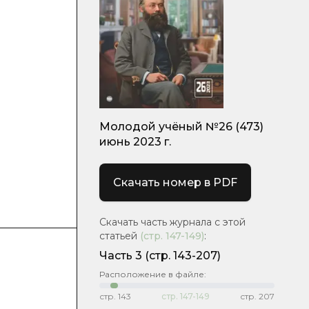
Молодой учёный №26 (473)
июнь 2023 г.
Скачать номер в PDF
Скачать часть журнала с этой
статьей
(стр.
147-149
)
:
Часть 3
(стр. 143-207)
Расположение в файле:
стр.
143
стр.
147-149
стр.
207