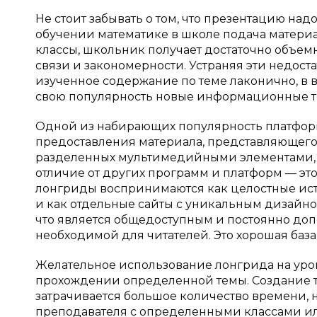
Не стоит забывать о том, что презентацию над
обучении математике в школе подача материа
классы, школьник получает достаточно объе
связи и закономерности. Устраняя эти недос
изученное содержание по теме лаконично, в 
свою популярность новые информационные т
Одной из набирающих популярность платформ
предоставления материала, представляющего
разделенных мультимедийными элементами, т
отличие от других программ и платформ — эт
лонгриды воспринимаются как целостные исто
и как отдельные сайты с уникальным дизайном 
что является общедоступным и постоянно до
необходимой для читателей. Это хорошая база
Желательное использование лонгрида на урок
прохождении определенной темы. Создание т
затрачивается большое количество времени, н
преподавателя с определенными классами или