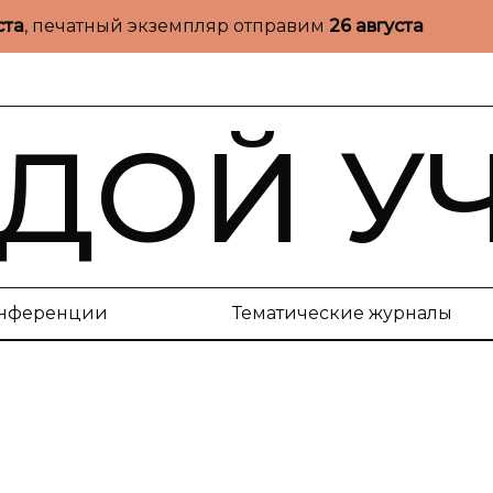
ста
, печатный экземпляр отправим
26 августа
ДОЙ У
нференции
Тематические журналы