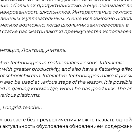
ние с большей продуктивностью, а еще оказывают л
тивированность школьников. Интерактивные технол
венным и увлекательным. А еще их возможно испол
ематике возможно, когда школьник заинтересован в
. В статье рассматриваются преимущества использов
нтация, Лонгрид, учитель.
ractive technologies in mathematics lessons. Interactive
with greater productivity, and also have a flattering effe
f schoolchildren. Interactive technologies make it possi
also be used at various steps of the lesson. It is possible
ed in gaining knowledge, when he has good luck. The art
various platforms.
, Longrid, teacher.
возрасте без преувеличения можно назвать одной
 актуальность обусловлена обновлением содержан