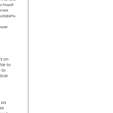
естный
огии
ьзовать
ания
ct on
ble to
 to
icle
 из
ия