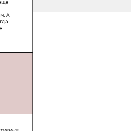
 еще
м. А
гда
я
ктивные