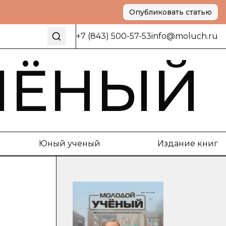
Опубликовать статью
+7 (843) 500-57-53
info@moluch.ru
ЧЁНЫЙ
Юный ученый
Издание книг