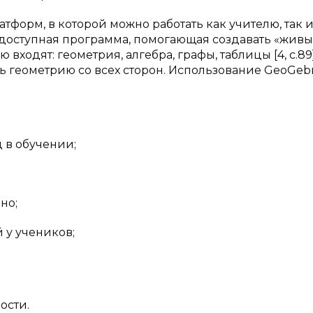
тформ, в которой можно работать как учителю, так 
едоступная программа, помогающая создавать «живы
входят: геометрия, алгебра, графы, таблицы [4, с.89]
 геометрию со всех сторон. Использование GeoGebr
 в обучении;
но;
 у учеников;
ости.