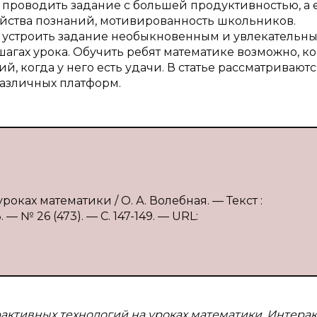
 проводить задание с большей продуктивностью, а
ойства познаний, мотивированность школьников.
 устроить задание необыкновенным и увлекательны
агах урока. Обучить ребят математике возможно, ко
, когда у него есть удачи. В статье рассматриваютс
азличных платформ.
оках математики / О. А. Волебная. — Текст :
 № 26 (473). — С. 147-149. — URL:
активных технологий на уроках математики. Интера