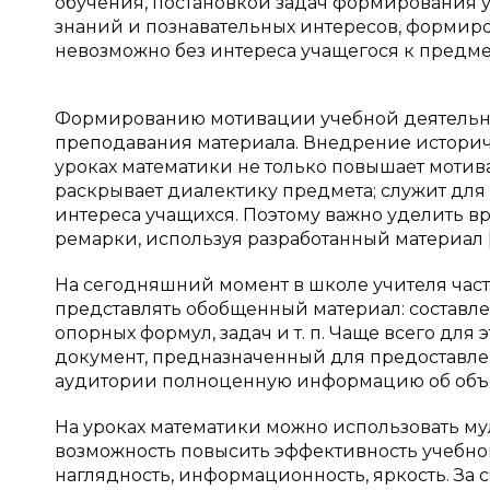
обучения, постановкой задач формирования 
знаний и познавательных интересов, формиро
невозможно без интереса учащегося к предмету 
Формированию мотивации учебной деятельно
преподавания материала. Внедрение историч
уроках математики не только повышает мотива
раскрывает диалектику предмета; служит для
интереса учащихся. Поэтому важно уделить вр
ремарки, используя разработанный материал [
На сегодняшний момент в школе учителя ча
представлять обобщенный материал: составл
опорных формул, задач и т. п. Чаще всего для
документ, предназначенный для предоставле
аудитории полноценную информацию об объект
На уроках математики можно использовать м
возможность повысить эффективность учебног
наглядность, информационность, яркость. За сч