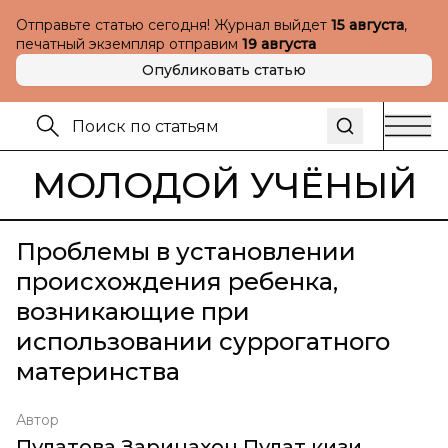
Отправьте статью сегодня! Журнал выйдет
15 августа
,
печатный экземпляр отправим
19 августа
Опубликовать статью
МОЛОДОЙ УЧЁНЫЙ
Проблемы в установлении
происхождения ребенка,
возникающие при
использовании суррогатного
материнства
Автор
Пулатова Заринахон Пулат кизи