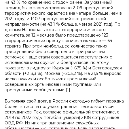
на 43 % по сравнению с годом ранее. За указанный
период было зарегистрировано 2109 преступлений
террористического характера (на четыре больше, чем в
2021 году) и 1407 преступлений экстремистской
направленности (на 43,1 % больше, чем за 2021 год). По
данным Национального антитеррористического
комитета, за 12 месяцев было предотвращено 123
«террористических преступления», в их числе — 64
теракта. При этом наибольшее количество таких
преступлений было совершено в приграничных
регионах. Чаще стали совершаться преступления с
использованием оружия и боеприпасов: по этому
показателю лидируют Курская (+675 %) и Белгородская
области (+213,3 %), Москва (+203,2 %). На 21,5 % выросло
число тяжких и особо тяжких преступлений,
совершенных организованными группами или
преступными сообществами [1].
Выполняя свой долг, в России ежегодно гибнут порядка
более пятисот и получают ранения несколько тысяч
сотрудников. Так, согласно официальной статистике, с
2019 по 2022 годы погибли (умерли) 2108 сотрудников
ОВД РФ. Из них при выполнении служебных
обязанностей — 250 сотрудников. Если рассмотреть