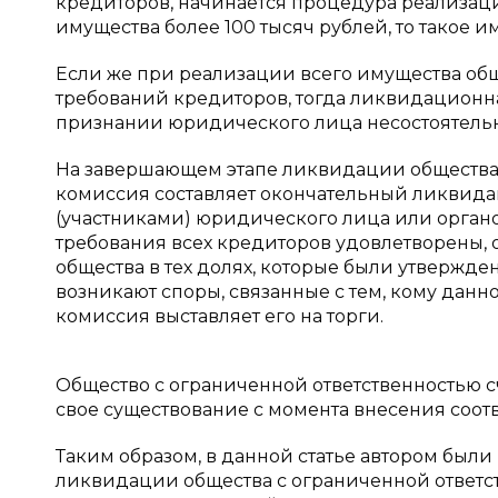
кредиторов, начинается процедура реализац
имущества более 100 тысяч рублей, то такое и
Если же при реализации всего имущества общ
требований кредиторов, тогда ликвидационн
признании юридического лица несостоятельн
На завершающем этапе ликвидации общества
комиссия составляет окончательный ликвида
(участниками) юридического лица или органо
требования всех кредиторов удовлетворены,
общества в тех долях, которые были утвержде
возникают споры, связанные с тем, кому дан
комиссия выставляет его на торги.
Общество с ограниченной ответственностью
свое существование с момента внесения соот
Таким образом, в данной статье автором был
ликвидации общества с ограниченной ответств