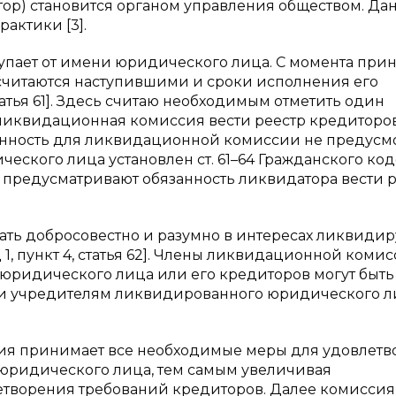
тор) становится органом управления обществом. Да
актики [3].
упает от имени юридического лица. С момента при
читаются наступившими и сроки исполнения его
статья 61]. Здесь считаю необходимым отметить один
ликвидационная комиссия вести реестр кредиторов
язанность для ликвидационной комиссии не предусм
еского лица установлен ст. 61–64 Гражданского код
предусматривают обязанность ликвидатора вести р
ть добросовестно и разумно в интересах ликвиди
 1, пункт 4, статья 62]. Члены ликвидационной коми
ридического лица или его кредиторов могут быть
ми учредителям ликвидированного юридического л
ия принимает все необходимые меры для удовлетв
юридического лица, тем самым увеличивая
етворения требований кредиторов. Далее комиссия