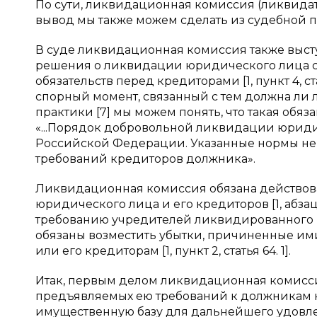
По сути, ликвидационная комиссия (ликвида
вывод мы также можем сделать из судебной пр
В суде ликвидационная комиссия также выст
решения о ликвидации юридического лица с
обязательств перед кредиторами [1, пункт 4, 
спорный момент, связанный с тем должна ли 
практики [7] мы можем понять, что такая об
«...Порядок добровольной ликвидации юридич
Российской Федерации. Указанные нормы не 
требований кредиторов должника».
Ликвидационная комиссия обязана действова
юридического лица и его кредиторов [1, абзац
требованию учредителей ликвидированного ю
обязаны возместить убытки, причиненные и
или его кредиторам [1, пункт 2, статья 64. 1].
Итак, первым делом ликвидационная комисс
предъявляемых ею требований к должникам 
имущественную базу для дальнейшего удовл