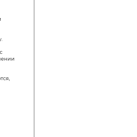
й
.
с
ючении
тся,