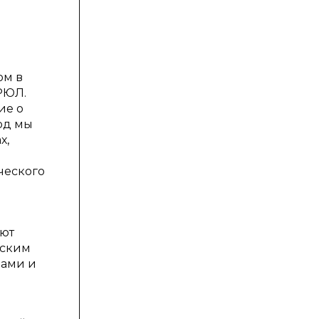
ом в
РЮЛ.
ие о
вод мы
х,
ческого
яют
еским
вами и