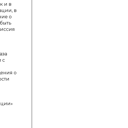
к и в
ции, в
ние о
 быть
миссия
аза
 с
щения о
ости
ации»