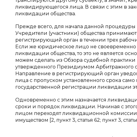
транслируются другому субъекту, а значит, к
ликвидирующегося лица. В связи с этим в за
ликвидации общества.
Прежде всего, для начала данной процедуры
Учредители (участники) общества принимают
регистрирующий орган в течении трех рабоч
Если же юридическое лицо не своевременно
ликвидации общества, то это не является осн
можем сделать из Обзора судебной практики
утвержденного Президиумом Арбитражного суда 
Направление в регистрирующий орган увед
лица с пропуском установленного срока само 
государственной регистрации ликвидации эт
Одновременно с этим назначается ликвидаци
сроки и порядок ликвидации. Начиная с это
лицом переходят ликвидационной комиссии,
имуществом [2, пункт 3, статья 62; пункт 3, статья