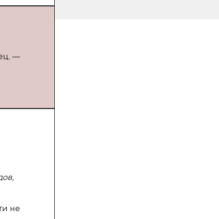
ец. —
дов,
ти не