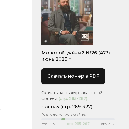
Молодой учёный №26 (473)
июнь 2023 г.
Скачать номер в PDF
Скачать часть журнала с этой
статьей
(стр.
285-287
)
:
Часть 5
(стр. 269-327)
к
Расположение в файле:
стр.
269
стр.
285-287
стр.
327