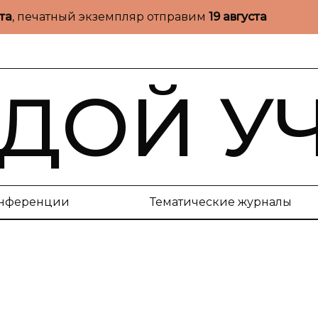
ста
, печатный экземпляр отправим
19 августа
ДОЙ У
нференции
Тематические журналы