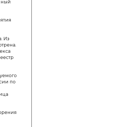
нный
нятия
. Из
отрена.
екса
еестр
руемого
ссии по
ица
орения