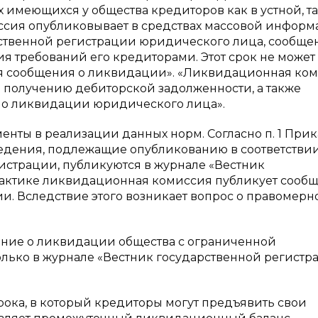
имеющихся у общества кредиторов как в устной, та
сия опубликовывает в средствах массовой информа
ственной регистрации юридического лица, сообще
я требований его кредиторами. Этот срок не может
ия сообщения о ликвидации». «Ликвидационная ко
получению дебиторской задолженности, а также
 о ликвидации юридического лица».
нты в реализации данных норм. Согласно п. 1 Прик
ведения, подлежащие опубликованию в соответствии
истрации, публикуются в журнале «Вестник
рактике ликвидационная комиссия публикует сооб
. Вследствие этого возникает вопрос о правомерн
щение о ликвидации общества с ограниченной
олько в журнале «Вестник государственной регистр
срока, в который кредиторы могут предъявить свои