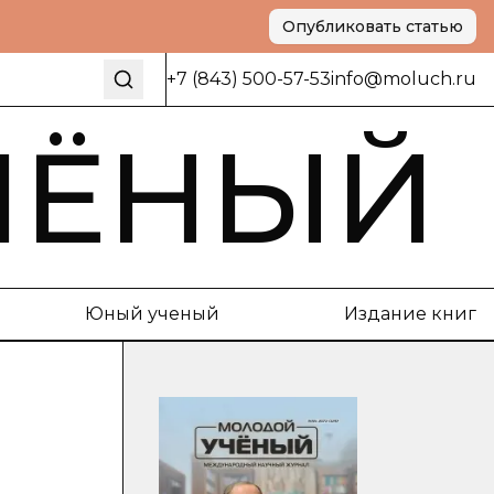
Опубликовать статью
+7 (843) 500-57-53
info@moluch.ru
ЧЁНЫЙ
Юный ученый
Издание книг