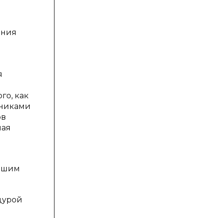
ения
я
го, как
тниками
ов
ная
ившим
дурой