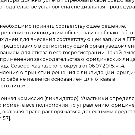
редиторы должны успеть истребовать свои средства у
конодательстве установлена специальная процедура
 необходимо принять соответствующее решение.
 решение о ликвидации общества и сообщают об эт
их дней для внесения соответствующей записи в ЕГ
 предоставило в регистрирующий орган уведомлен
ованием для отказа в его госрегистрации. Такой вы
 применения законодательства о юридических лица
Северо-Кавказского округа от 06.07.2018: «...4.
омления о принятии решения о ликвидации юриди
по себе не является основанием для отказа в
ого лица».
онная комиссия (ликвидатор). Участники определ
го момента все полномочия по управлению юридич
 включая право распоряжаться денежными средст
 57].