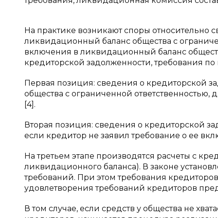
требования, ликвидационная комиссия сост
На практике возникают споры относительно
ликвидационный баланс общества с ограниче
включения в ликвидационный баланс обществ
кредиторской задолженности, требования по 
Первая позиция: сведения о кредиторской з
общества с ограниченной ответственностью, 
[4].
Вторая позиция: сведения о кредиторской з
если кредитор не заявил требование о ее вклю
На третьем этапе производятся расчеты с кр
ликвидационного баланса). В законе установ
требований. При этом требования кредиторо
удовлетворения требований кредиторов пре
В том случае, если средств у общества не хват