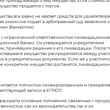
ии принадлежащего ему имущества. Если стоимость
мущество продается с торгов.
ества все равно не хватает средств для удовлетвор
ая комиссия подает в арбитражный суд заявление о
ым (банкротом).
 с ограниченной ответственностью ликвидационна
ционный баланс. Он утверждается учредителями
м, принявшим решение о его ликвидации. После то
 оставшееся имущество распределяется между учас
ны в учредительных документах. Если же у участник
ное конкретное имущество достанется, ликвидацион
 считается полностью ликвидированным и прекрат
ветствующей записи в ЕГРЮЛ.
и раскрыты основные положения, связанные с проце
енностью как из законодательства, так и из