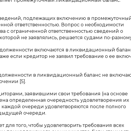
авляет промежуточный ликвидационный баланс.
 сведений, подлежащих включению в промежуточны
нной ответственностью. Вопрос о необходимости
а с ограниченной ответственностью сведений о
которой не заявлялись, решается судами по-разному
адолженности включаются в ликвидационный балан
даже если кредитор не заявил требование о ее вкл
адолженности в ликвидационный баланс не включаю
чении [5].
едиторами, заявившими свои требования (на основе
лена определенная очередность удовлетворения их
в каждой очереди удовлетворяются после полного
дыдущей очереди.
ает для того, чтобы удовлетворить требования всех