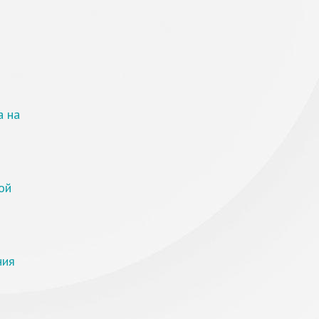
а на
ой
ния