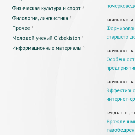
почерковеде
Физическая культура и спорт
3
Филология, лингвистика
1
БЛИНОВА Е. А.
Прочее
Формирован
1
старшего д
Молодой ученый O'zbekiston
1
Информационные материалы
3
БОРИСОВ Г. А.
Особенност
предприяти
БОРИСОВ Г. А.
Эффективно
интернет-с
БУРДА Г. Е., 
Врожденный
тазобедрен