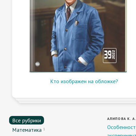
Кто изображен на обложке?
АЛИПОВА К. А
Все рубрики
Особенност
Математика
1
эксперимен