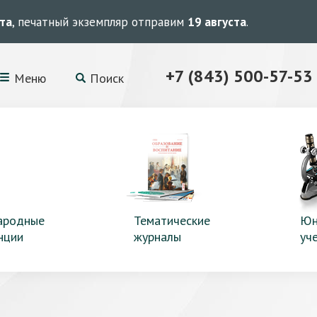
ста
, печатный экземпляр отправим
19 августа
.
+7 (843) 500-57-53
Меню
Поиск
ародные
Тематические
Юн
нции
журналы
уч