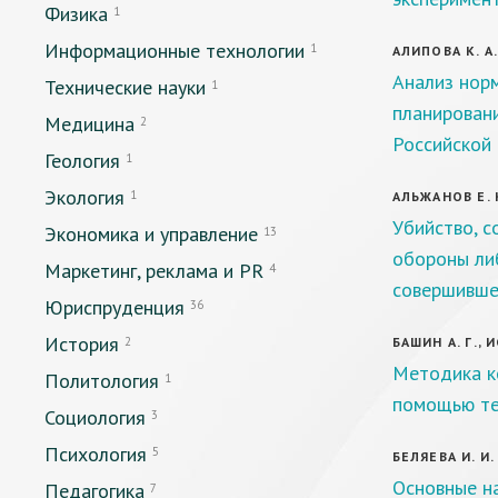
Физика
1
Информационные технологии
1
АЛИПОВА К. А
Анализ норм
Технические науки
1
планирован
Медицина
2
Российской
Геология
1
Экология
1
АЛЬЖАНОВ Е. 
Убийство, 
Экономика и управление
13
обороны ли
Маркетинг, реклама и PR
4
совершивше
Юриспруденция
36
История
2
БАШИН А. Г., 
Методика к
Политология
1
помощью те
Социология
3
Психология
5
БЕЛЯЕВА И. И.
Основные н
Педагогика
7