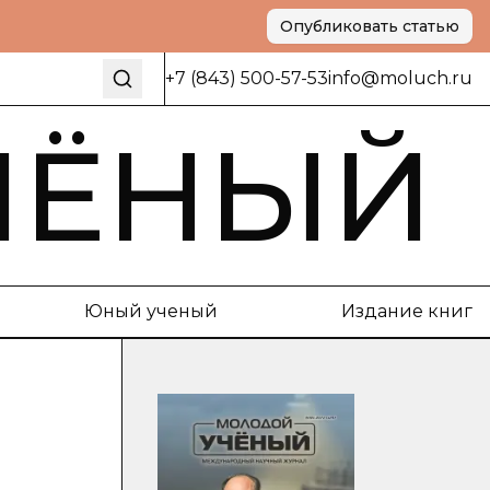
Опубликовать статью
+7 (843) 500-57-53
info@moluch.ru
ЧЁНЫЙ
Юный ученый
Издание книг