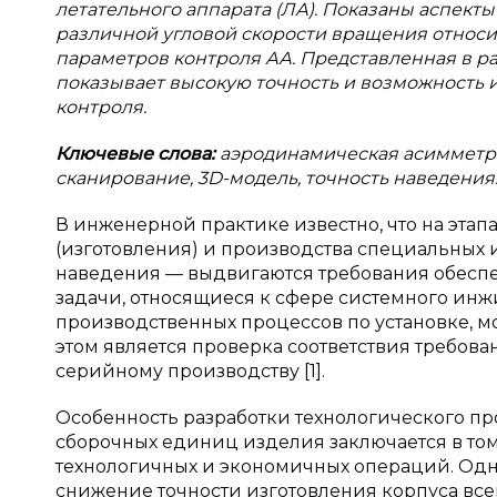
летательного аппарата (ЛА). Показаны аспект
различной угловой скорости вращения относи
параметров контроля АА. Представленная в р
показывает высокую точность и возможность 
контроля.
Ключевые слова:
аэродинамическая асимметри
сканирование, 3D-модель, точность наведения
В инженерной практике известно, что на эта
(изготовления) и производства специальных
наведения — выдвигаются требования обеспе
задачи, относящиеся к сфере системного инжи
производственных процессов по установке, 
этом является проверка соответствия требов
серийному производству [1].
Особенность разработки технологического пр
сборочных единиц изделия заключается в том,
технологичных и экономичных операций. Одна
снижение точности изготовления корпуса всег