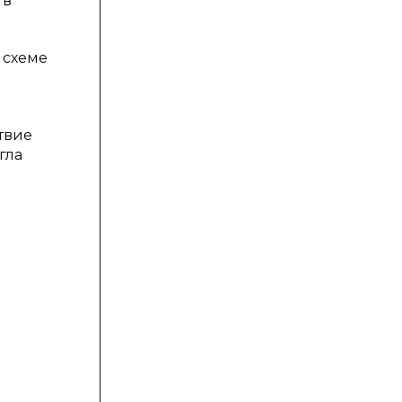
 в
 схеме
твие
гла