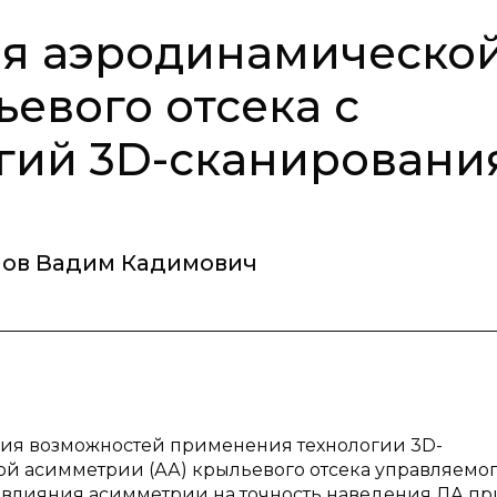
ля аэродинамическо
евого отсека с
гий 3D-сканировани
ов Вадим Кадимович
ания возможностей применения технологии 3D-
й асимметрии (АА) крыльевого отсека управляемо
ты влияния асимметрии на точность наведения ЛА пр