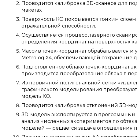
Проводится калибровка 3D-сканера для п
макетах.
Поверхность КО покрывается тонким слоем 
отражательной способности.
Осуществляется процесс лазерного сканир
определения координат на поверхностях ка
Массив точек-координат обрабатывается 
Metrolog X4, обеспечивающей сохранение 
Подготовленное облако точек-координат эк
производится преобразование облака в пе
Из первичной полигональной сетки «извле
графического моделирования преобразуютс
модель КО.
Проводится калибровка отклонений 3D-моде
3D-модель экспортируется в программный к
анализ численных экспериментов по обтек
моделей — решается задача определения п