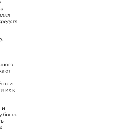
и
та
елия
средств
D-
чного
кают
й при
и их к
 и
у более
ть
х