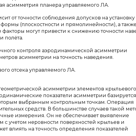
ая асимметрия планера управляемого ЛА.
ит от точности соблюдения допусков на установку
формы (плоскостности и прямолинейности), а также
е факторы могут привести к снижению точности на
и полёта.
точного контроля аэродинамической асимметрии
метров асимметрии на точность наведения.
ого отсека управляемого ЛА.
еометрической асимметрии элементов крыльевого
родинамические показатели асимметрии базируется
которым выбранным контрольным точкам. Операция
ельных средств. В большинстве случаев такой мет
очные измерения. Он не обеспечивает выявление
 с учетом неровности поверхностей крыльев и
жет влиять на точность определения показателей