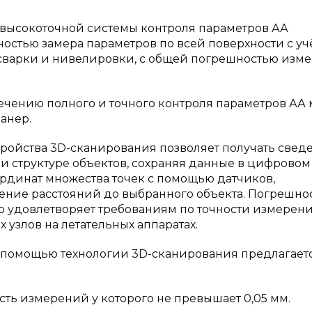
я высокоточной системы контроля параметров АА
остью замера параметров по всей поверхности с уч
 сварки и нивелировки, с общей погрешностью изме
ечению полного и точного контроля параметров АА
анер.
 устройства 3D-сканирования позволяет получать свед
и структуре объектов, сохраняя данные в цифровом
динат множества точек с помощью датчиков,
ние расстояний до выбранного объекта. Погрешно
что удовлетворяет требованиям по точности измерен
 узлов на летательных аппаратах.
 помощью технологии 3D-сканирования предлагает
ть измерений у которого не превышает 0,05 мм.