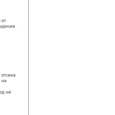
 от
ведения
 отсека
 на
од не