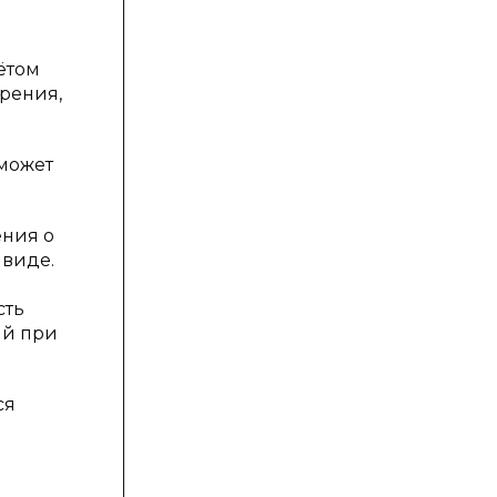
ётом
рения,
 может
ения о
 виде.
сть
ий при
ся