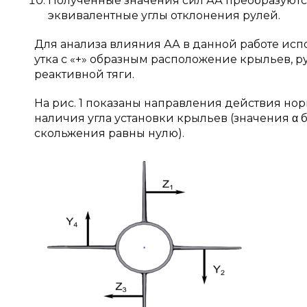
Полученные значения сил АА преобразуются
эквивалентные углы отклонения рулей.
Для анализа влияния АА в данной работе ис
утка с «+» образным расположение крыльев, р
реактивной тяги.
На рис. 1 показаны направления действия нор
наличия угла установки крыльев (значения α 
скольжения равны нулю).