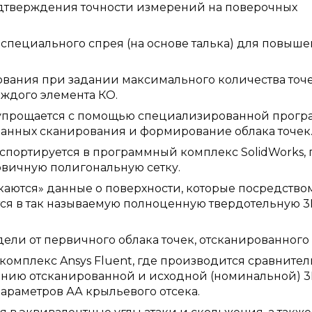
одтверждения точности измерений на поверочных
специального спрея (на основе талька) для повыш
ования при задании максимального количества точ
ждого элемента КО.
и упрощается с помощью специализированной прог
данных сканирования и формирование облака точек
спортируется в программный комплекс SolidWorks, 
рвичную полигональную сетку.
каются» данные о поверхности, которые посредство
я в так называемую полноценную твердотельную 3
ли от первичного облака точек, отсканированного 
омплекс Ansys Fluent, где производится сравните
анию отсканированной и исходной (номинальной) 3
араметров АА крыльевого отсека.