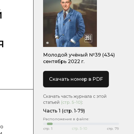
й
я
Молодой учёный №39 (434)
сентябрь 2022 г.
Скачать номер в PDF
Скачать часть журнала с этой
статьей
(стр.
5-10
)
:
Часть 1
(стр. 1-79)
Расположение в файле:
го
стр.
1
стр.
5-10
стр.
79
и