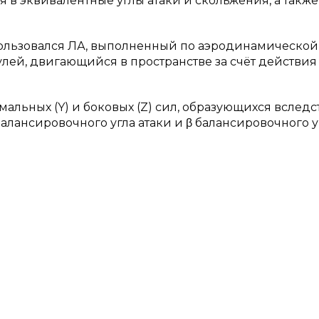
 в эквивалентные углы атаки и скольжения, а также
пользовался ЛА, выполненный по аэродинамической
улей, двигающийся в пространстве за счёт действия
мальных (Y) и боковых (Z) сил, образующихся вследс
балансировочного угла атаки и β балансировочного у