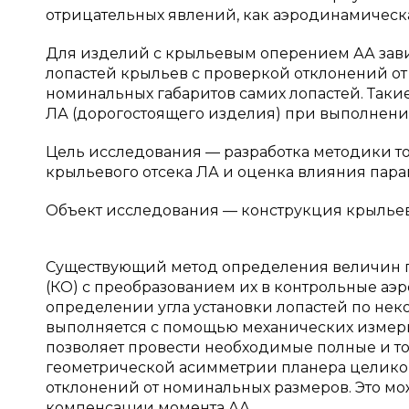
отрицательных явлений, как аэродинамическ
Для изделий с крыльевым оперением АА завис
лопастей крыльев с проверкой отклонений от 
номинальных габаритов самих лопастей. Таки
ЛА (дорогостоящего изделия) при выполнени
Цель исследования — разработка методики 
крыльевого отсека ЛА и оценка влияния пара
Объект исследования — конструкция крыльев
Существующий метод определения величин г
(КО) c преобразованием их в контрольные аэ
определении угла установки лопастей по не
выполняется с помощью механических измерит
позволяет провести необходимые полные и т
геометрической асимметрии планера целиком
отклонений от номинальных размеров. Это мо
компенсации момента АА.