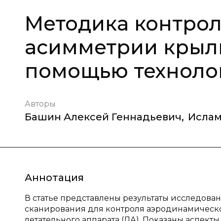
Методика контро
асимметрии крыль
помощью техноло
Авторы
Башин Алексей Геннадьевич
,
Ислам
Аннотация
В статье представлены результаты исследов
сканирования для контроля аэродинамическо
летательного аппарата (ЛА). Показаны аспек