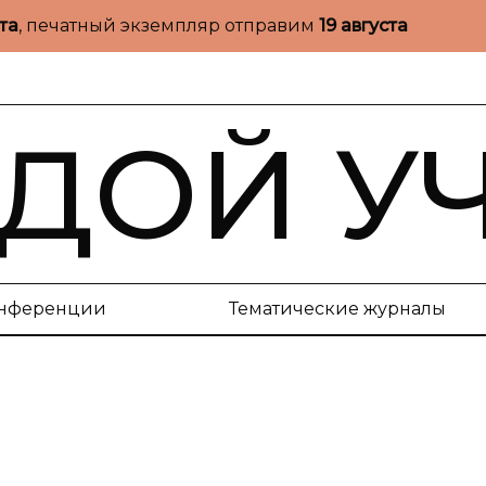
ста
, печатный экземпляр отправим
19 августа
ДОЙ У
нференции
Тематические журналы