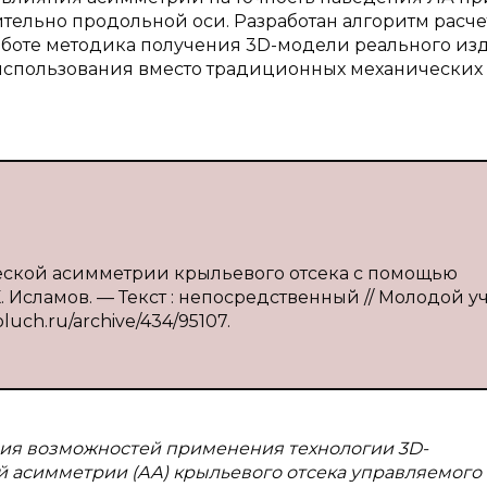
тельно продольной оси. Разработан алгоритм расче
работе методика получения 3D-модели реального из
 использования вместо традиционных механических
ческой асимметрии крыльевого отсека с помощью
К. Исламов. — Текст : непосредственный // Молодой у
oluch.ru/archive/434/95107.
ния возможностей применения технологии 3D-
 асимметрии (АА) крыльевого отсека управляемого