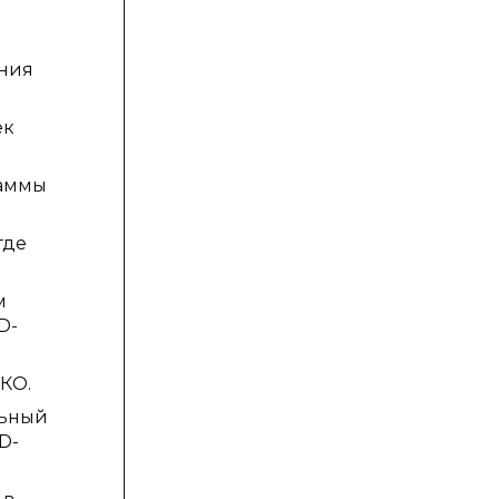
ения
ек
раммы
.
где
м
D-
КО.
льный
D-