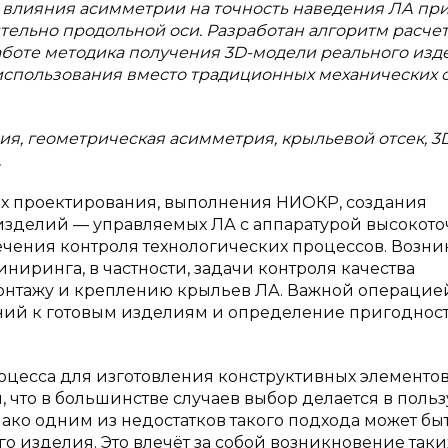
ы влияния асимметрии на точность наведения ЛА пр
тельно продольной оси. Разработан алгоритм расче
аботе методика получения 3D-модели реального изд
использования вместо традиционных механических 
я, геометрическая асимметрия, крыльевой отсек, 3
.
пах проектирования, выполнения НИОКР, создания
 изделий — управляемых ЛА с аппаратурой высокото
чения контроля технологических процессов. Возни
ниринга, в частности, задачи контроля качества
монтажу и креплению крыльев ЛА. Важной операцие
аний к готовым изделиям и определение пригодност
оцесса для изготовления конструктивных элементов
 что в большинстве случаев выбор делается в польз
ко одним из недостатков такого подхода может бы
о изделия. Это влечёт за собой возникновение таки