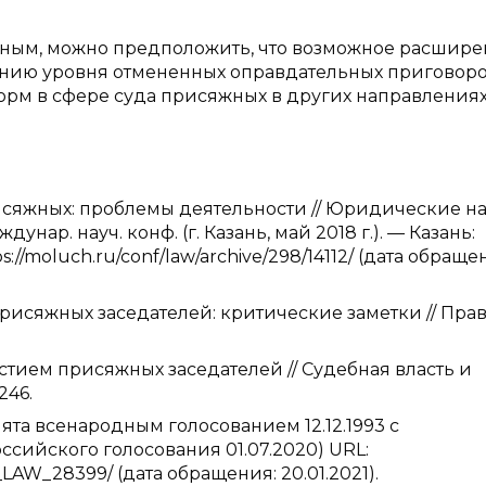
нным, можно предположить, что возможное расшир
ию уровня отмененных оправдательных приговоров
рм в сфере суда присяжных в других направлениях
рисяжных: проблемы деятельности // Юридические на
ар. науч. конф. (г. Казань, май 2018 г.). — Казань:
://moluch.ru/conf/law/archive/298/14112/ (дата обраще
присяжных заседателей: критические заметки // Прав
стием присяжных заседателей // Судебная власть и
246.
а всенародным голосованием 12.12.1993 с
ийского голосования 01.07.2020) URL:
LAW_28399/ (дата обращения: 20.01.2021).