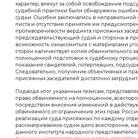
характер, влекут за собой освобождение подсу
судебной практики были обнаружены ошибки
судьи. Ошибки заключались в неправильной
листа и отсутствие принятия им предусмотре
противоречивости вердикта присяжных заседа
председательствующий судья и стороны в пр
возможность ознакомиться с материалами угол
сторон наличествует копия обвинительного 
полноценной подготовки к судебному процесс
показания свидетелей, потерпевших, подсуди
Следовательно, получение объективных и пра
присяжных заседателей достаточно затруднит
Подводя итог указанным тезисам, представляе
право обвиняемого на полноценное, всесторо
посредством внесения изменений в действую
обвиняемого от ограничения этих прав. Рос
реализации суда присяжных по каждому отдел
рассматриваемое судом дело всесторонне, на
данного института народного представительс