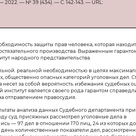
2022. — № 39 (434). — С. 142-143. — URL:
обходимость защиты прав человека, которая находит
состязательного производства. Выраженным гаранто
итут народного представительства.
ельной. реальной необходимостью в целях максимал
 общественно опасных категорий уголовных дел. С
а несет за собой вероятность избежания судебных о
 институт является своего рода гарантом справедл
за отправлением правосудия.
льтаты анализа данных Судебного департамента при
 году суд присяжных рассмотрел уголовные дела в
лись — 97 дел в отношении 170 лиц, 24 из которых д
 день количественные показатели дел, рассмотрен