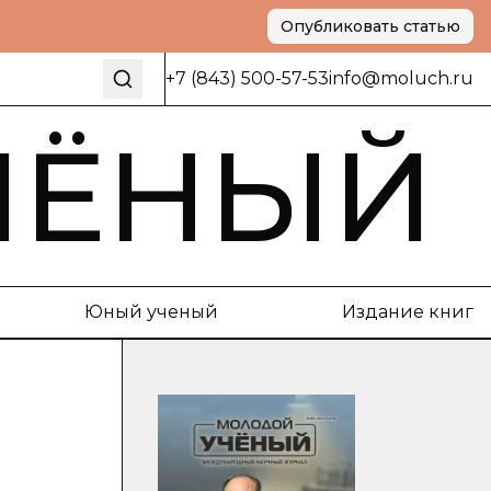
Опубликовать статью
+7 (843) 500-57-53
info@moluch.ru
ЧЁНЫЙ
Юный ученый
Издание книг