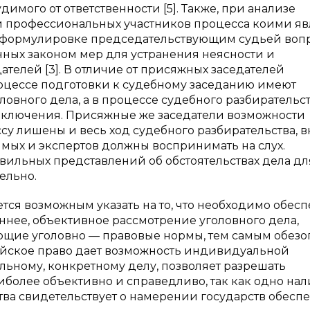
димого от ответственности [5]. Также, при анализе
 профессиональных участников процесса коими яв
 формулировке председательствующим судьей воп
нных законом мер для устранения неясности и
телей [3]. В отличие от присяжных заседателей
оцессе подготовки к судебному заседанию имеют
овного дела, а в процессе судебного разбирательст
заключения. Присяжные же заседатели возможности
у лишены и весь ход судебного разбирательства, 
мых и экспертов должны воспринимать на слух.
вильных представлений об обстоятельствах дела дл
ельно.
тся возможным указать на то, что необходимо обес
ннее, объективное рассмотрение уголовного дела,
щие уголовно — правовые нормы, тем самым обезо
сийское право дает возможность индивидуальной
ьному, конкретному делу, позволяет разрешать
иболее объективно и справедливо, так как одно на
тва свидетельствует о намерении государств обесп