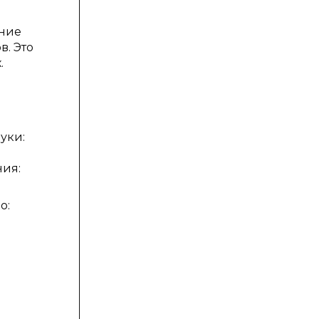
ение
. Это
.
уки:
ния:
о: