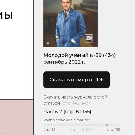
мы
Молодой учёный №39 (434)
сентябрь 2022 г.
Скачать номер в PDF
Скачать часть журнала с этой
статьей
(стр.
142-143
)
:
Часть 2
(стр. 81-155)
Расположение в файле:
стр.
81
стр.
142-143
стр.
155
. —