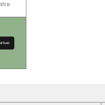
1) (с
татью