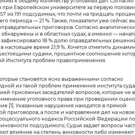
нию к общему количеству уголовных дел. Согласно
 при Европейском университете за первую полови
7 из 191 подсудимых, что почти на тридцать процен
го периода — 21 %. Также, показатели уже сейчас 
оправдательных приговоров. Согласно аналитическ
обнаружены и в областных судах, а именно — начал
 зафиксировало 18 % долю оправдательных решений
в в настоящее время 21,9 %. Хочется отметить динами
шестоящими судами, процентное соотношение кото
ний Института проблем правоприменения.
которые становятся ясно выраженными согласно
дной из такой проблем применения института суда
ией присяжных заседателей вопросов, которые не в
применение уголовного права при проведении оцен
ие [1]. Указанные нарушения находятся в прямой
й приговоров, а после и направления дел на новое
о-процессуального кодекса Российской Федерации п
виновности подсудимого, Судья задает вопросы час
имеют влияние на степень виновности либо изменяют