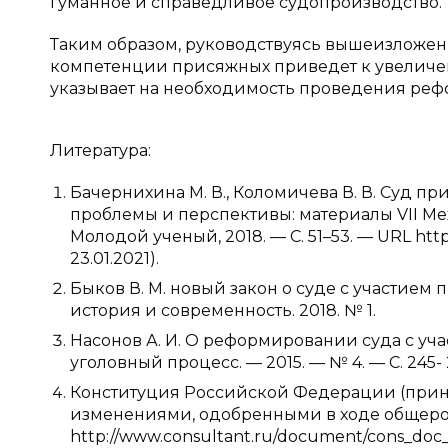
гуманное и справедливое судопроизводство.
Таким образом, руководствуясь вышеизложе
компетенции присяжных приведет к увеличен
указывает на необходимость проведения рефо
Литература:
Бачернихина М. В., Коломичева В. В. Суд п
проблемы и перспективы: материалы VII Междун
Молодой ученый, 2018. — С. 51–53. — URL https
23.01.2021).
Быков В. М. новый закон о суде с участием 
история и современность. 2018. № 1.
Насонов А. И. О реформировании суда с уча
уголовный процесс. — 2015. — № 4. — С. 245- 
Конституция Российской Федерации (принят
изменениями, одобренными в ходе общеросс
http://www.consultant.ru/document/cons_doc_