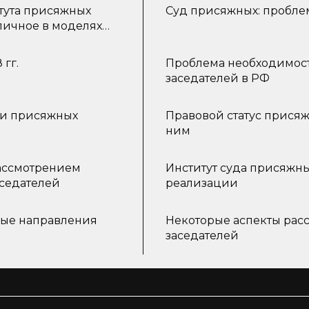
тута присяжных
Суд присяжных: пробле
личное в моделях
 Российской Федерации
гг.
Проблема необходимост
заседателей в РФ
ии присяжных
Правовой статус присяж
ним
рассмотрением
Институт суда присяжн
аседателей
реализации
ные направления
Некоторые аспекты рас
заседателей