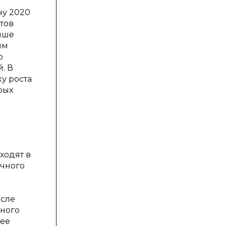
ну 2020
тов
выше
им
о
. В
ку роста
рых
ходят в
очного
осле
тного
 ее