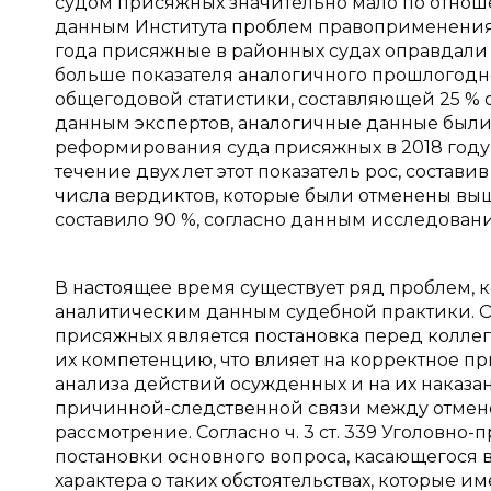
судом присяжных значительно мало по отноше
данным Института проблем правоприменения
года присяжные в районных судах оправдали 5
больше показателя аналогичного прошлогодне
общегодовой статистики, составляющей 25 % 
данным экспертов, аналогичные данные были 
реформирования суда присяжных в 2018 году
течение двух лет этот показатель рос, состави
числа вердиктов, которые были отменены вы
составило 90 %, согласно данным исследова
В настоящее время существует ряд проблем, 
аналитическим данным судебной практики. О
присяжных является постановка перед коллег
их компетенцию, что влияет на корректное 
анализа действий осужденных и на их наказан
причинной-следственной связи между отмено
рассмотрение. Согласно ч. 3 ст. 339 Уголовн
постановки основного вопроса, касающегося 
характера о таких обстоятельствах, которые 