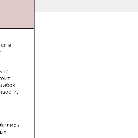
ся в
м
ьно
тоит
шибок,
ивости,
обились
ных