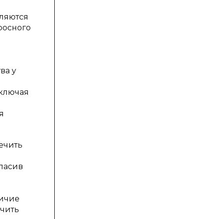
ляются
росного
ва у
включая
я
печить
пасив
личие
ечить