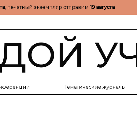
ста
, печатный экземпляр отправим
19 августа
ДОЙ У
нференции
Тематические журналы