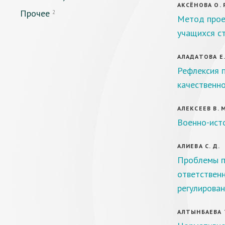
АКСЁНОВА О. 
Прочее
2
Метод прое
учащихся с
АЛАДАТОВА Е. 
Рефлексия п
качественн
АЛЕКСЕЕВ В. М
Военно-исто
АЛИЕВА С. Д.
Проблемы п
ответствен
регулирова
АЛТЫНБАЕВА Т