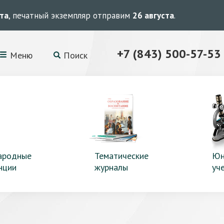
ста
, печатный экземпляр отправим
26 августа
.
+7 (843) 500-57-53
Меню
Поиск
ародные
Тематические
Юн
нции
журналы
уч