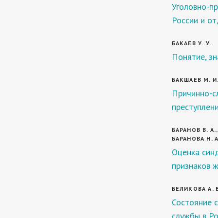
Уголовно-пр
России и о
БАКАЕВ У. У.
Понятие, зн
БАКШАЕВ М. И
Причинно-сл
преступлен
БАРАНОВ В. А.
БАРАНОВА Н. А
Оценка син
признаков ж
БЕЛИКОВА А. 
Состояние 
службы в Ро