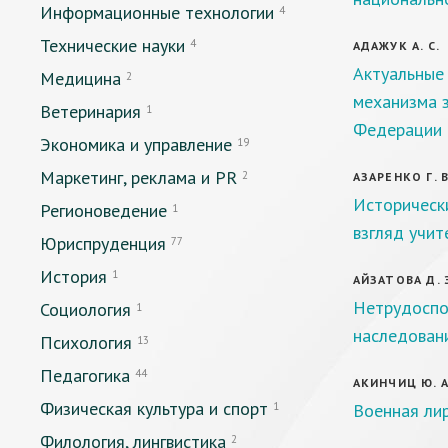
Информационные технологии
4
Технические науки
4
АДАЖУК А. С.
Актуальные
Медицина
2
механизма 
Ветеринария
1
Федерации
Экономика и управление
19
Маркетинг, реклама и PR
2
АЗАРЕНКО Г. В
Исторически
Регионоведение
1
взгляд учит
Юриспруденция
77
История
1
АЙЗАТОВА Д. 
Нетрудоспо
Социология
1
наследовани
Психология
13
Педагогика
44
АКИНЧИЦ Ю. А
Физическая культура и спорт
1
Военная лир
Филология, лингвистика
2