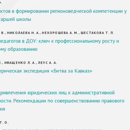
Р.
ктов в формировании регионоведческой компетенции у
таршей школы
В., НИКОЛАЕВА Н. А., НЕХОРОШЕВА А. М., ШЕСТАКОВА Т. П.
едагогов в ДОУ: ключ к профессиональному росту и
ому образованию
., ИВАЩЕНКО Л. А., ЛЕУС А. А.
рическая экспедиция «Битва за Кавказ»
ривлечения юридических лиц к административной
ности. Рекомендации по совершенствованию правового
ния
. О.