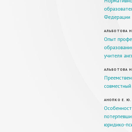
Нормативно
образовател
Федерации 
АЛЬБОТОВА Н. 
Опыт профе
образования
учителя анг
АЛЬБОТОВА Н. 
Преемствен
совместный 
АНОПКО Е. Ю.
Особенност
потерпевшим
юридико-пс