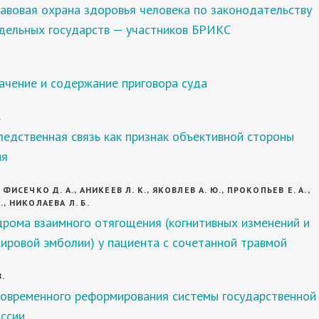
авовая охрана здоровья человека по законодательству
тдельных государств — участников БРИКС
ачение и содержание приговора суда
.
едственная связь как признак объективной стороны
ия
, ФИСЕЧКО Д. А., АНИКЕЕВ Л. К., ЯКОВЛЕВ А. Ю., ПРОКОПЬЕВ Е. А.,
., НИКОЛАЕВА Л. Б.
дрома взаимного отягощения (когнитивных изменений и
ировой эмболии) у пациента с сочетанной травмой
В.
современного реформирования системы государственной
ссии