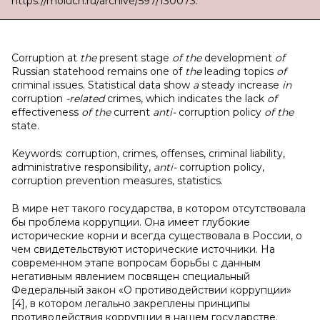
https://moluch.ru/archive/597/130073.
Corruption
at
the
present
stage
of the
development
of
Russian
statehood
remains
one
of
the
leading
topics
of
criminal
issues.
Statistical
data
show
a
steady
increase
in
corruption
-related
crimes,
which
indicates
the
lack
of
effectiveness
of the
current
anti-
corruption
policy
of the
state.
Keywords:
corruption,
crimes,
offenses,
criminal
liability,
administrative
responsibility,
anti-
corruption
policy,
corruption
prevention
measures,
statistics.
В мире нет такого государства, в котором отсутствовала
бы проблема коррупции. Она имеет глубокие
исторические корни и всегда существовала в России, о
чем свидетельствуют исторические источники. На
современном этапе вопросам борьбы с данным
негативным явлением посвящен специальный
Федеральный закон «О противодействии коррупции»
[4], в котором легально закреплены принципы
противодействия коррупции в нашем государстве.