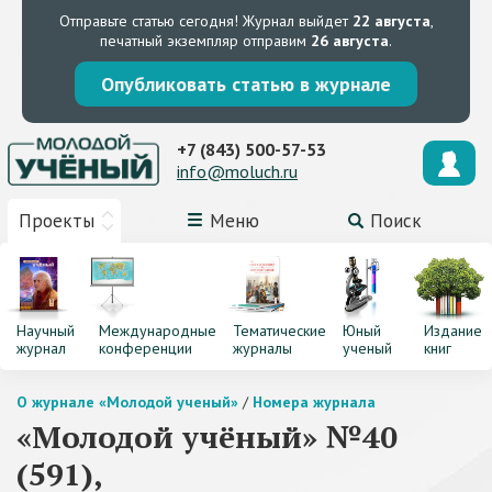
Отправьте статью сегодня!
Журнал выйдет
22 августа
,
печатный экземпляр отправим
26 августа
.
Опубликовать статью в журнале
+7 (843) 500-57-53
info@moluch.ru
Проекты
Меню
Поиск
Научный
Международные
Тематические
Юный
Издание
журнал
конференции
журналы
ученый
книг
О журнале «Молодой ученый»
/
Номера журнала
«Молодой учёный» №40
(591),