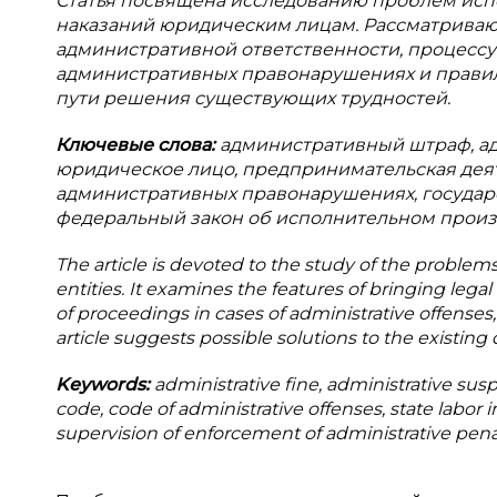
Статья посвящена исследованию проблем исп
наказаний юридическим лицам. Рассматриваю
административной ответственности, процесс
административных правонарушениях и прави
пути решения существующих трудностей.
Ключевые слова:
административный штраф, а
юридическое лицо, предпринимательская деяте
административных правонарушениях, государс
федеральный закон об исполнительном произв
The article is devoted to the study of the problem
entities. It examines the features of bringing legal
of proceedings in cases of administrative offenses
article suggests possible solutions to the existing di
Keywords:
administrative fine, administrative suspen
code, code of administrative offenses, state labor 
supervision of enforcement of administrative penal