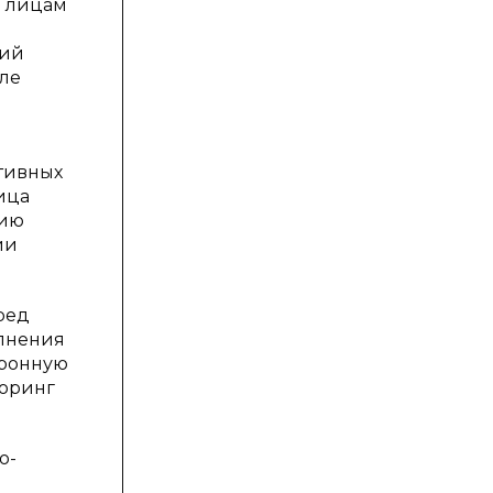
м лицам
ций
сле
тивных
ица
нию
ии
ред
олнения
тронную
торинг
о-