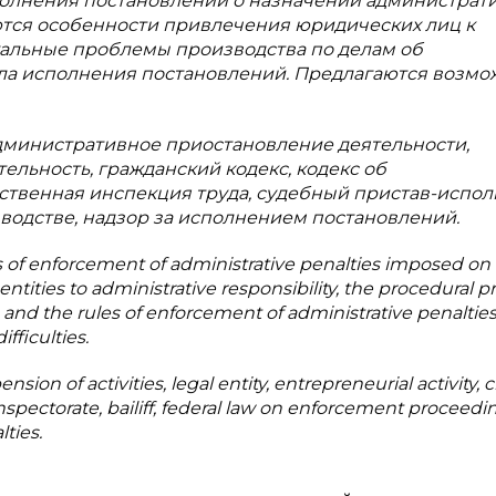
олнения постановлений о назначении администрат
тся особенности привлечения юридических лиц к
уальные проблемы производства по делам об
ла исполнения постановлений. Предлагаются возм
дминистративное приостановление деятельности,
льность, гражданский кодекс, кодекс об
твенная инспекция труда, судебный пристав-испол
одстве, надзор за исполнением постановлений.
s of enforcement of administrative penalties imposed on 
 entities to administrative responsibility, the procedural 
, and the rules of enforcement of administrative penalties
fficulties.
sion of activities, legal entity, entrepreneurial activity, ci
inspectorate, bailiff, federal law on enforcement proceedi
ties.