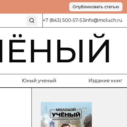
Опубликовать статью
+7 (843) 500-57-53
info@moluch.ru
ЧЁНЫЙ
Юный ученый
Издание книг