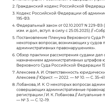
Гражданский кодекс Российской Федерации (
Кодекс Российской Федерации об админис
195-ФЗ.
Федеральный закон от 02.10.2007 N 229-ФЗ (
изм. и доп., вступ. в силу с 25.05.2025) // «С
Постановление Пленума Верховного Суда Р
некоторых вопросах, возникающих у судо
административных правонарушениях».
Обзор практики рассмотрения судами дел 
назначением административных штрафов 
Верховного Суда Российской Федерации 15 
Алексеев А. И. Ответственность юридическ
Алексеев // Юрист. — 2022. — № 10. — С. 35–41
Лобанова, И. К. О некоторых вопросах адм
совершающих административные правонару
регистрации / И. К. Лобанова // Актуальные
— № 3. — С. 12–19.