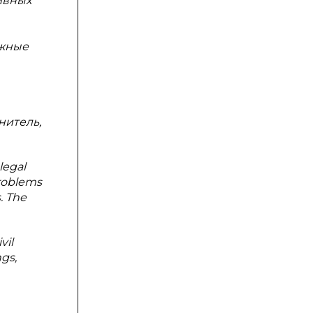
ивных
ожные
нитель,
legal
problems
. The
vil
ngs,