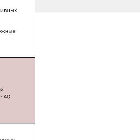
тивных
к
можные
ий
№ 40