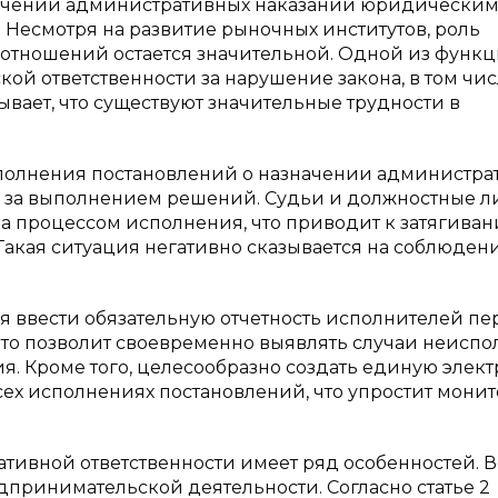
начении административных наказаний юридически
 Несмотря на развитие рыночных институтов, роль
 отношений остается значительной. Одной из функ
ой ответственности за нарушение закона, в том чи
ывает, что существуют значительные трудности в
сполнения постановлений о назначении администра
я за выполнением решений. Судьи и должностные л
а процессом исполнения, что приводит к затягива
Такая ситуация негативно сказывается на соблюден
я ввести обязательную отчетность исполнителей пе
 Это позволит своевременно выявлять случаи неисп
. Кроме того, целесообразно создать единую элек
ех исполнениях постановлений, что упростит мони
ивной ответственности имеет ряд особенностей. В
принимательской деятельности. Согласно статье 2