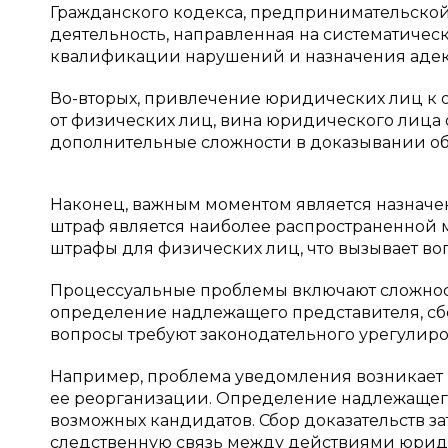
Гражданского кодекса, предпринимательской 
деятельность, направленная на систематичес
квалификации нарушений и назначения адек
Во-вторых, привлечение юридических лиц к о
от физических лиц, вина юридического лица о
дополнительные сложности в доказывании обс
Наконец, важным моментом является назнач
штраф является наиболее распространенной 
штрафы для физических лиц, что вызывает воп
Процессуальные проблемы включают сложнос
определение надлежащего представителя, сб
вопросы требуют законодательного урегулиро
Например, проблема уведомления возникает 
ее реорганизации. Определение надлежащег
возможных кандидатов. Сбор доказательств з
следственную связь между действиями юрид