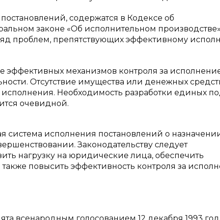
остановлений, содержатся в Кодексе об
льном законе «Об исполнительном производстве» [
т ряд проблем, препятствующих эффективному испо
вие эффективных механизмов контроля за исполнени
ности. Отсутствие имущества или денежных средст
 исполнения. Необходимость разработки единых п
ится очевидной.
ая система исполнения постановлений о назначени
вершенствовании. Законодательству следует
ить нагрузку на юридические лица, обеспечить
а также повысить эффективность контроля за испол
та всенародным голосованием 12 декабря 1993 года