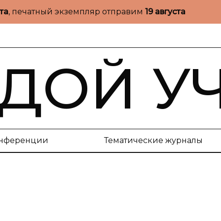
ста
, печатный экземпляр отправим
19 августа
ДОЙ У
нференции
Тематические журналы