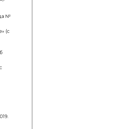
да №
» (с
б
с
019.