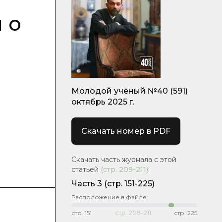
 о
Молодой учёный №40 (591)
октябрь 2025 г.
Скачать номер в PDF
Скачать часть журнала с этой
статьей
(стр.
209-211
)
:
Часть 3
(стр. 151-225)
Расположение в файле:
стр.
151
стр.
209-211
стр.
225