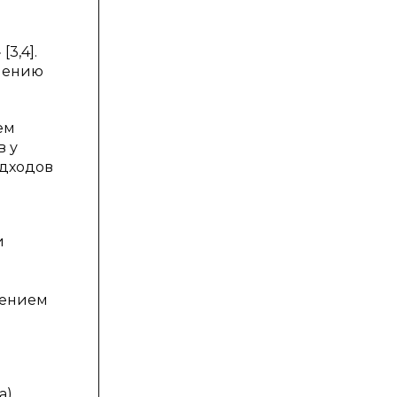
3,4].
лнению
ем
в у
одходов
и
нением
).