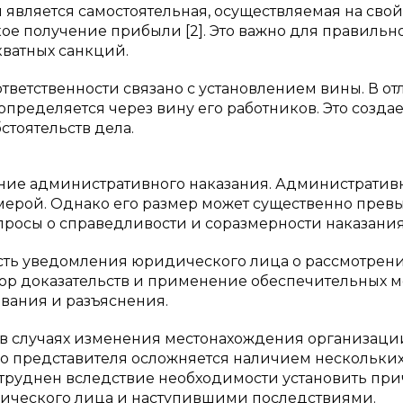
является самостоятельная, осуществляемая на свой
кое получение прибыли [2]. Это важно для правильн
ватных санкций.
тветственности связано с установлением вины. В о
пределяется через вину его работников. Это создае
тоятельств дела.
ение административного наказания. Администрати
мерой. Однако его размер может существенно прев
росы о справедливости и соразмерности наказания 
ть уведомления юридического лица о рассмотрени
ор доказательств и применение обеспечительных ме
вания и разъяснения.
в случаях изменения местонахождения организаци
о представителя осложняется наличием нескольки
атруднен вследствие необходимости установить пр
ического лица и наступившими последствиями.