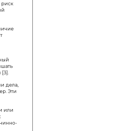
 риск
ой
тличие
т
вный
ышать
[3].
и дела,
р. Эти
и или
х
ичинно-