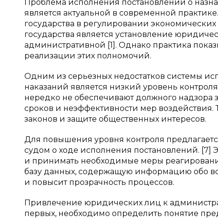
Проблема исполнения постановлений о наз
является актуальной в современной практике.
государства в регулировании экономических
государства является установление юридическ
административной [1]. Однако практика показ
реализации этих полномочий.
Одним из серьезных недостатков системы и
наказаний является низкий уровень контрол
нередко не обеспечивают должного надзора з
сроков и неэффективности мер воздействия. 
законов и защите общественных интересов.
Для повышения уровня контроля предлагаетс
судом о ходе исполнения постановлений. [7]
и принимать необходимые меры реагирования
базу данных, содержащую информацию обо вс
и повысит прозрачность процессов.
Привлечение юридических лиц к администрат
первых, необходимо определить понятие пред