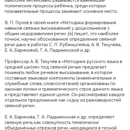
наиболее интенсивно развиваются важнейшие
психические процессы ребёнка, среди которых
познавательные процессы занимают основное место.
В. П. Глухов в своей книге «Методика формирования
навыков связных высказываний у дошкольников с
общим недоразвитием речи» [4] пишет, что наиболее
точное, научно обоснованное определение связной
речи дано в работах С. Л. Рубинштейна, А. В. Текучёва,
Е. А. Бариновой, Т. А. Ладыженской и др.
Профессор А. В. Текучёв в «Методике русского языка в
средней школе» под связной речью предлагает
понимать любое речевое высказывание, в котором
составные языковые компоненты (знаменательные и
служебные слова, словосочетания) организованы по
законам логики и грамматического строя данного языка
и представляют единое целое. Он рассматривал каждое
отдельное предложение как «одну из разновидностей
связной речи».
Е. А. Баринова, Т. А. Ладыженская и др. определяют
связную речь как совокупность тематически
объединённых отрезков речи, находящихся в тесной