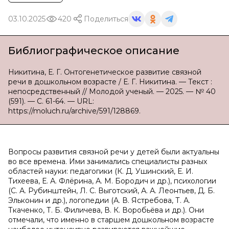
03.10.2025
420
Поделиться
Библиографическое описание
Никитина, Е. Г. Онтогенетическое развитие связной
речи в дошкольном возрасте / Е. Г. Никитина. — Текст :
непосредственный // Молодой ученый. — 2025. — № 40
(591). — С. 61-64. — URL:
https://moluch.ru/archive/591/128869.
Вопросы развития связной речи у детей были актуальны
во все времена. Ими занимались специалисты разных
областей науки: педагогики (К. Д. Ушинский, Е. И.
Тихеева, Е. А. Флёрина, А. М. Бородич и др.), психологии
(С. А. Рубинштейн, Л. С. Выготский, А. А. Леонтьев, Д. Б.
Эльконин и др.), логопедии (А. В. Ястребова, Т. А.
Ткаченко, Т. Б. Филичева, В. К. Воробьёва и др.). Они
отмечали, что именно в старшем дошкольном возрасте