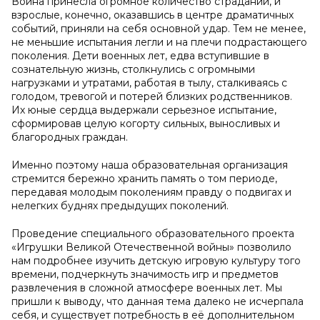
Война принесла огромное количество страданий, и
взрослые, конечно, оказавшись в центре драматичных
событий, приняли на себя основной удар. Тем не менее,
не меньшие испытания легли и на плечи подрастающего
поколения. Дети военных лет, едва вступившие в
сознательную жизнь, столкнулись с огромными
нагрузками и утратами, работая в тылу, сталкиваясь с
голодом, тревогой и потерей близких родственников.
Их юные сердца выдержали серьезное испытание,
сформировав целую когорту сильных, выносливых и
благородных граждан.
Именно поэтому наша образовательная организация
стремится бережно хранить память о том периоде,
передавая молодым поколениям правду о подвигах и
нелегких буднях предыдущих поколений.
Проведение специального образовательного проекта
«Игрушки Великой Отечественной войны» позволило
нам подробнее изучить детскую игровую культуру того
времени, подчеркнуть значимость игр и предметов
развлечения в сложной атмосфере военных лет. Мы
пришли к выводу, что данная тема далеко не исчерпала
себя, и существует потребность в её дополнительном