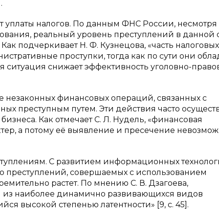
.
т уплаты налогов. По данным ФНС России, несмотря
ования, реальный уровень преступлений в данной 
ак подчеркивает Н. Ф. Кузнецова, «часть налоговых
стративные проступки, тогда как по сути они обла
акая ситуация снижает эффективность уголовно-право
е незаконных финансовых операций, связанных с
ных преступным путем. Эти действия часто осущест
знеса. Как отмечает С. Л. Нудель, «финансовая
тер, а потому её выявление и пресечение невозмож
туплениям. С развитием информационных технолог
о преступлений, совершаемых с использованием
емительно растет. По мнению С. В. Дзагоева,
н из наиболее динамично развивающихся видов
я высокой степенью латентности» [9, c. 45].