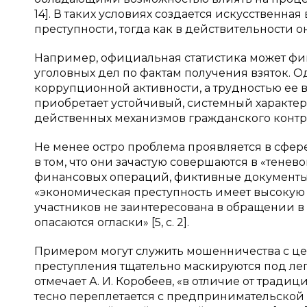
14]. В таких условиях создается искусствен
преступности, тогда как в действительности о
Например, официальная статистика может ф
уголовных дел по фактам получения взяток. О
коррупционной активности, а трудностью ее в
приобретает устойчивый, системный характер
действенных механизмов гражданского контроля
Не менее остро проблема проявляется в сфер
в том, что они зачастую совершаются в «тене
финансовых операций, фиктивные документы 
«экономическая преступность имеет высокую с
участников не заинтересована в обращении в
опасаются огласки» [5, c. 2].
Примером могут служить мошенничества с ц
преступления тщательно маскируются под лег
отмечает А. И. Коробеев, «в отличие от трад
тесно переплетается с предпринимательской 