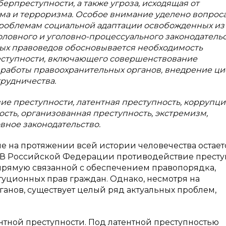
рпреступности, а также угроза, исходящая от
ма и терроризма. Особое внимание уделено вопрос
проблемам социальной адаптации освобожденных из
ловного и уголовно-процессуального законодательс
ных правоведов обосновывается необходимость
еступности, включающего совершенствование
 работы правоохранительных органов, внедрение ц
рудничества.
ие преступности, латентная преступность, коррупци
сть, организованная преступность, экстремизм,
вное законодательство.
е на протяжении всей истории человечества остает
. В Российской Федерации противодействие престу
апрямую связанной с обеспечением правопорядка,
уционных прав граждан. Однако, несмотря на
анов, существует целый ряд актуальных проблем,
нтной преступности. Под латентной преступностью