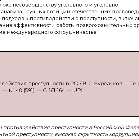
акже несовершенству уголовного и уголовно-
е анализа научных позиций отечественных правовед
 подхода к противодействию преступности, включ
ение эффективности работы правоохранительных ор
ие международного сотрудничества.
ействия преступности в РФ / В. С. Бурлачков. — Текс
№ 40 (591). — С. 161-164. — URL:
м противодействия преступности в Российской Фед
ентной преступности, высокая скрытность коррупцио