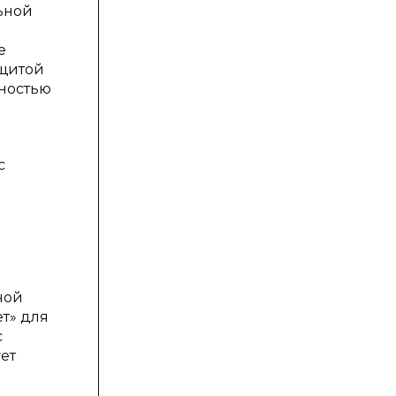
ьной
е
ащитой
нностью
с
ной
т» для
с
ет