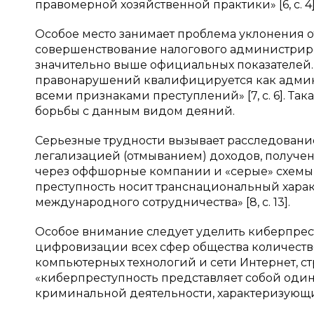
правомерной хозяйственной практики» [6, c. 4]
Особое место занимает проблема уклонения о
совершенствование налогового администрир
значительно выше официальных показателей. К
правонарушений квалифицируется как админи
всеми признаками преступлений» [7, c. 6]. Т
борьбы с данным видом деяний.
Серьезные трудности вызывает расследовани
легализацией (отмыванием) доходов, получен
через оффшорные компании и «серые» схемы би
преступность носит транснациональный харак
международного сотрудничества» [8, c. 13].
Особое внимание следует уделить киберпрес
цифровизации всех сфер общества количеств
компьютерных технологий и сети Интернет, стр
«киберпреступность представляет собой оди
криминальной деятельности, характеризующийс