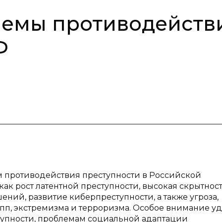
лемы противодейств
Ф
м противодействия преступности в Российской
ак рост латентной преступности, высокая скрытнос
ий, развитие киберпреступности, а также угроза,
пп, экстремизма и терроризма. Особое внимание у
тупности, проблемам социальной адаптации