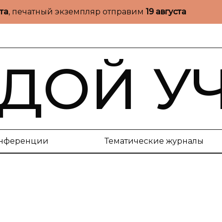
ста
, печатный экземпляр отправим
19 августа
ДОЙ У
нференции
Тематические журналы