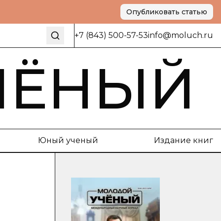
Опубликовать статью
+7 (843) 500-57-53
info@moluch.ru
ЧЁНЫЙ
Юный ученый
Издание книг