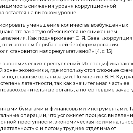
ная видимость снижения уровня коррупционной
на остается на высоком уровне.
иксировать уменьшение количества возбужденных
днако это зачастую объясняется не снижением
ыявления. Как подчеркивает О. Я. Баев, «коррупция
, при котором борьба с ней без формирования
 становится малорезультативной» [4, c. 15].
е экономических преступлений. Их специфика закл
вой зоне» экономики, где используются сложные схе
и подставные организации. По мнению В. Н. Кудря
тепень латентности, так как значительная часть ее
 правоохранительные органы, а потерпевшие зачаст
енными бумагами и финансовыми инструментами. Т
альные операции, что усложняет процесс выявлени
иционной преступности, экономическая криминальнос
деятельностью и потому труднее отделима от