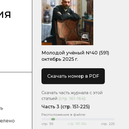
ия
Молодой учёный №40 (591)
октябрь 2025 г.
Скачать номер в PDF
Скачать часть журнала с этой
статьей
(стр.
161-164
)
:
Часть 3
(стр. 151-225)
ть
Расположение в файле:
делено
стр.
151
стр.
161-164
стр.
225