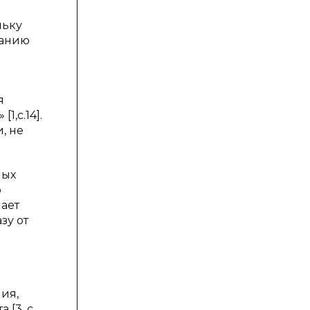
льку
ланию
я
,c.14].
, не
ных
о
мает
зу от
ия,
[3, c.