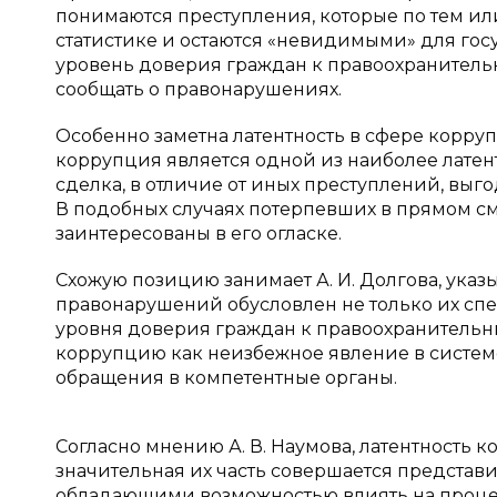
понимаются преступления, которые по тем 
статистике и остаются «невидимыми» для госу
уровень доверия граждан к правоохранительн
сообщать о правонарушениях.
Особенно заметна латентность в сфере корруп
коррупция является одной из наиболее латен
сделка, в отличие от иных преступлений, выгод
В подобных случаях потерпевших в прямом смы
заинтересованы в его огласке.
Схожую позицию занимает А. И. Долгова, указ
правонарушений обусловлен не только их сп
уровня доверия граждан к правоохранительным
коррупцию как неизбежное явление в системе 
обращения в компетентные органы.
Согласно мнению А. В. Наумова, латентность 
значительная их часть совершается представ
обладающими возможностью влиять на процесс 