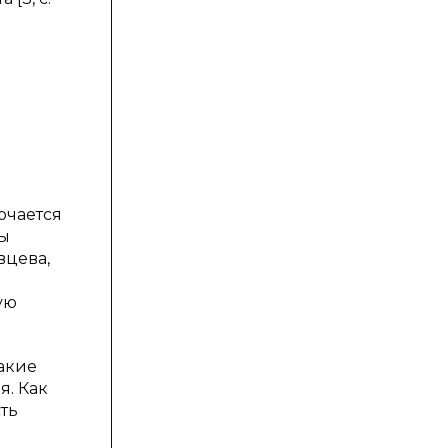
ючается
мы
вцева,
ую
акие
я. Как
ть