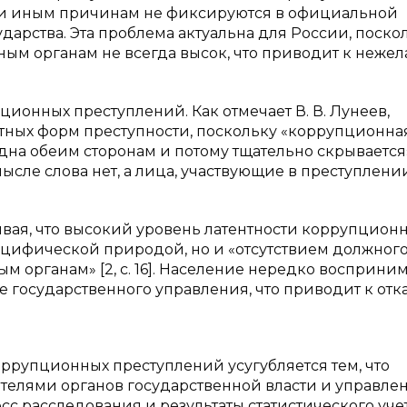
или иным причинам не фиксируются в официальной
дарства. Эта проблема актуальна для России, поско
ым органам не всегда высок, что приводит к неже
ционных преступлений. Как отмечает В. В. Лунеев,
тных форм преступности, поскольку «коррупционна
на обеим сторонам и потому тщательно скрывается» [1
сле слова нет, а лица, участвующие в преступлении
ывая, что высокий уровень латентности коррупцион
ецифической природой, но и «отсутствием должног
 органам» [2, c. 16]. Население нередко восприни
государственного управления, что приводит к отка
коррупционных преступлений усугубляется тем, что
ителями органов государственной власти и управлен
расследования и результаты статистического учета 