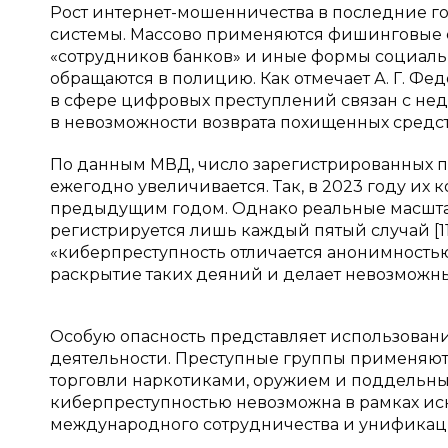
Рост интернет-мошенничества в последние г
системы. Массово применяются фишинговые с
«сотрудников банков» и иные формы социаль
обращаются в полицию. Как отмечает А. Г. Фе
в сфере цифровых преступлений связан с не
в невозможности возврата похищенных средств» 
По данным МВД, число зарегистрированных 
ежегодно увеличивается. Так, в 2023 году их 
предыдущим годом. Однако реальные масштаб
регистрируется лишь каждый пятый случай [11]
«киберпреступность отличается анонимностью
раскрытие таких деяний и делает невозможным 
Особую опасность представляет использован
деятельности. Преступные группы применяют
торговли наркотиками, оружием и поддельными
киберпреступностью невозможна в рамках и
международного сотрудничества и унификации у