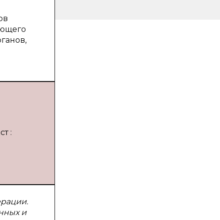
ов
ающего
ганов,
т :
ерации.
нных и