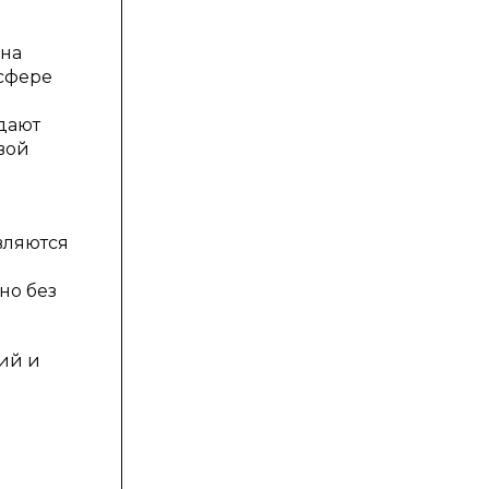
 на
сфере
дают
вой
вляются
но без
ий и