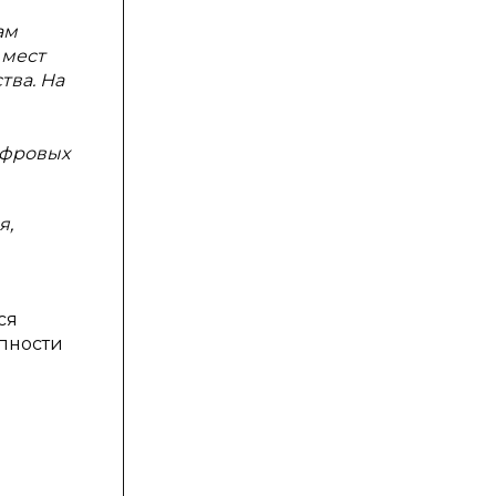
ам
 мест
тва. На
ифровых
я,
ся
пности