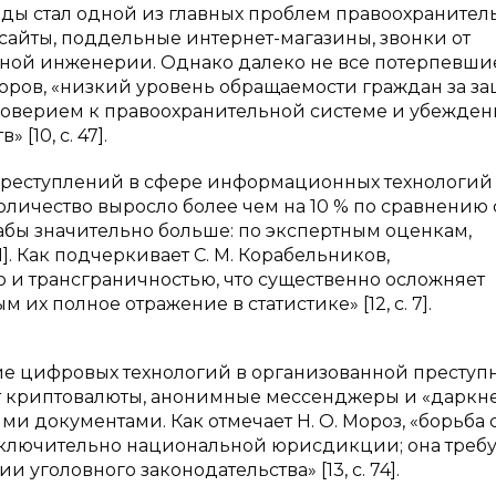
оды стал одной из главных проблем правоохранител
айты, поддельные интернет-магазины, звонки от
ной инженерии. Однако далеко не все потерпевши
доров, «низкий уровень обращаемости граждан за з
доверием к правоохранительной системе и убежде
[10, c. 47].
преступлений в сфере информационных технологий
количество выросло более чем на 10 % по сравнению 
ы значительно больше: по экспертным оценкам,
. Как подчеркивает С. М. Корабельников,
 и трансграничностью, что существенно осложняет
их полное отражение в статистике» [12, c. 7].
ие цифровых технологий в организованной преступ
 криптовалюты, анонимные мессенджеры и «даркне
 документами. Как отмечает Н. О. Мороз, «борьба 
сключительно национальной юрисдикции; она требу
головного законодательства» [13, c. 74].