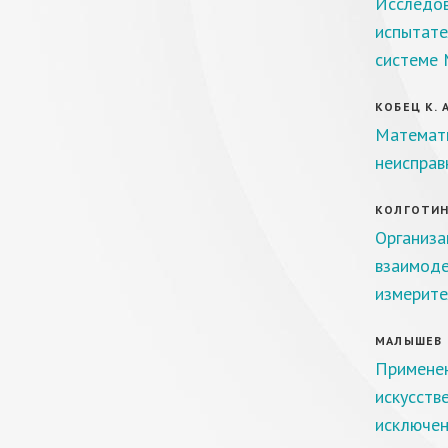
Исследов
испытате
системе
КОБЕЦ К. А
Математи
неисправ
КОЛГОТИН 
Организа
взаимоде
измерите
МАЛЫШЕВ К
Применен
искусств
исключен