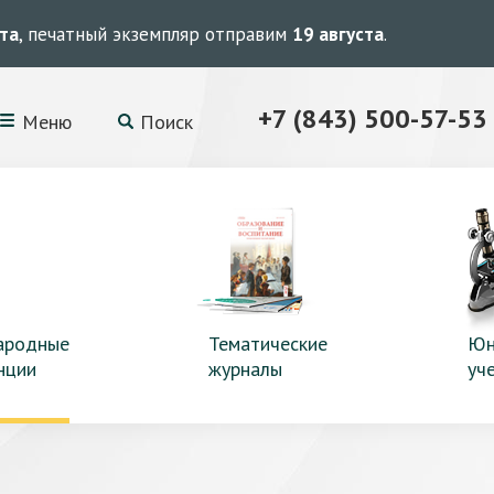
ста
, печатный экземпляр отправим
19 августа
.
+7 (843) 500-57-53
Меню
Поиск
ародные
Тематические
Юн
нции
журналы
уч