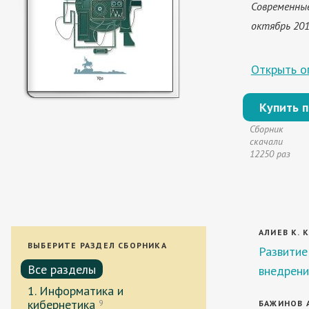
Современные
октябрь 2011 
Открыть оп
Купить 
Сборник
скачали
12250 раз
АЛИЕВ К. К
ВЫБЕРИТЕ РАЗДЕЛ СБОРНИКА
Развитие
Все разделы
внедрени
1. Информатика и
кибернетика
9
БАЖИНОВ А.