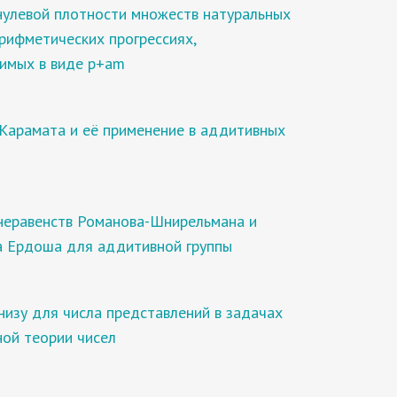
нулевой плотности множеств натуральных
арифметических прогрессиях,
имых в виде p+am
Карамата и её применение в аддитивных
неравенств Романова-Шнирельмана и
 Ердоша для аддитивной группы
низу для числа представлений в задачах
ой теории чисел