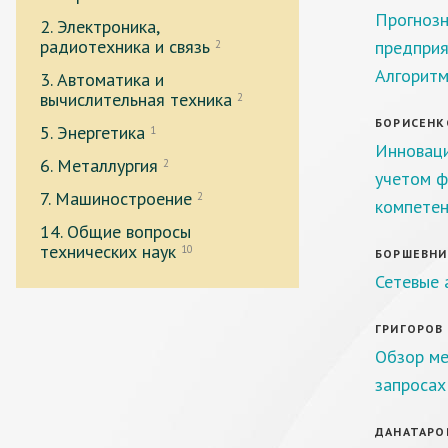
Прогнозн
2. Электроника,
радиотехника и связь
предприя
2
Алгоритм
3. Автоматика и
вычислительная техника
2
БОРИСЕНКО
5. Энергетика
1
Инноваци
6. Металлургия
2
учетом ф
7. Машиностроение
2
компете
14. Общие вопросы
технических наук
10
БОРШЕВНИК
Сетевые 
ГРИГОРОВ А
Обзор ме
запросах
ДАНАТАРОВ