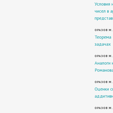
Условия 
чисел в 
представ
ОРАЗОВ М.
Теорема 
задачах
ОРАЗОВ М.
Аналоги 
Романова
ОРАЗОВ М.
Оценки с
аддитивн
ОРАЗОВ М.