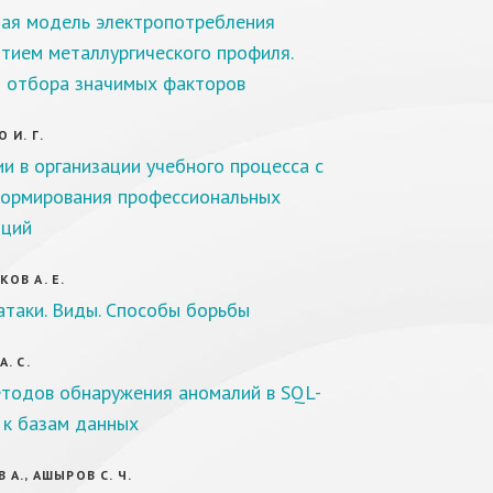
ая модель электропотребления
тием металлургического профиля.
 отбора значимых факторов
 И. Г.
и в организации учебного процесса с
ормирования профессиональных
нций
ОВ А. Е.
атаки. Виды. Способы борьбы
. С.
тодов обнаружения аномалий в SQL-
 к базам данных
 А., АШЫРОВ С. Ч.