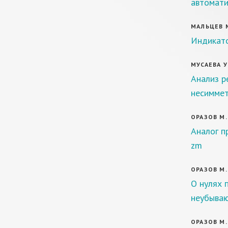
автомати
МАЛЬЦЕВ М
Индикато
МУСАЕВА У.
Анализ р
несиммет
ОРАЗОВ М.
Аналог п
zm
ОРАЗОВ М.
О нулях 
неубыва
ОРАЗОВ М.